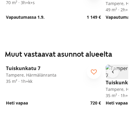
70 m² · 3h+k+s
Tampere, Hä
49 m² · 2h+kt
Vapautumassa 1.9.
1 149 €
Vapautumassa
Muut vastaavat asunnot alueelta
1
/
26
Tuiskunkatu 7
Tampere, Härmälänranta
35 m² · 1h+kk
Tuiskunkat
Tampere, Hä
35 m² · 1h+kk
Heti vapaa
720 €
Heti vapaa