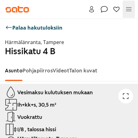
Val
Palaa hakutuloksiin
Härmälänranta, Tampere
Hissikatu 4 B
Asunto
Pohjapiirros
Videot
Talon kuvat
Näytetään dia 1 / 1
Vesimaksu kulutuksen mukaan
1h+kk+s, 30,5 m²
Vuokrattu
1/8 , talossa hissi