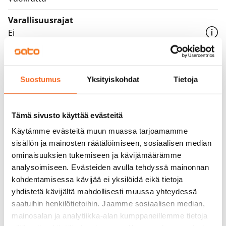
Varallisuusrajat
Ei
Vuokra
Vuokravakuus
Suostumus
Yksityiskohdat
Tietoja
0 €, (yrityksille min. 1 kk vuokra)
Kotivakuutus
Tämä sivusto käyttää evästeitä
Pakollinen, ei sisälly vuokraan
Käytämme evästeitä muun muassa tarjoamamme
Vesimaksu
sisällön ja mainosten räätälöimiseen, sosiaalisen median
ominaisuuksien tukemiseen ja kävijämäärämme
Kulutuksen mukaan
analysoimiseen. Evästeiden avulla tehdyssä mainonnan
Sähkömaksu
kohdentamisessa kävijää ei yksilöidä eikä tietoja
Vuokralainen solmii itse sähkösopimuksen.
yhdistetä kävijältä mahdollisesti muussa yhteydessä
saatuihin henkilötietoihin. Jaamme sosiaalisen median,
Laajakaista
mainosalan ja analytiikka-alan kumppaneillemme tietoja
Vuokraan sisältyy 50 M laajakaistaliittymä. Voit hankkia