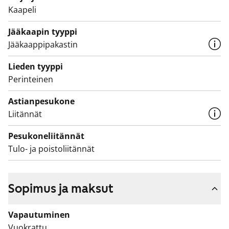
Kaapeli
Asukasmäärään perustuva vesimaksu muuttuu
1.12.2024 alkaen vedenkulutukseen perustuvaan
Jääkaapin tyyppi
vesimaksuun.
Jääkaappipakastin
Lieden tyyppi
Perinteinen
Astianpesukone
Liitännät
Pesukoneliitännät
Tulo- ja poistoliitännät
Sopimus ja maksut
Vapautuminen
Vuokrattu