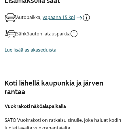
Lisämaksulla saat
Autopaikka,
vapaana 15 kpl
Sähköauton latauspaikka
Lue lisää asiakaseduista
Koti lähellä kaupunkia ja järven
rantaa
Vuokrakoti näköalapaikalla
SATO Vuokrakoti on ratkaisu sinulle, joka haluat kodin
luotettavalta vuokranantajalta.