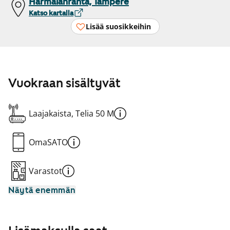
Härmälänranta, Tampere
Katso kartalla
Lisää suosikkeihin
Vuokraan sisältyvät
Laajakaista, Telia 50 M
OmaSATO
Varastot
Näytä enemmän