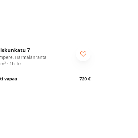
1
/
26
iskunkatu 7
mpere, Härmälänranta
 m² · 1h+kk
ti vapaa
720 €