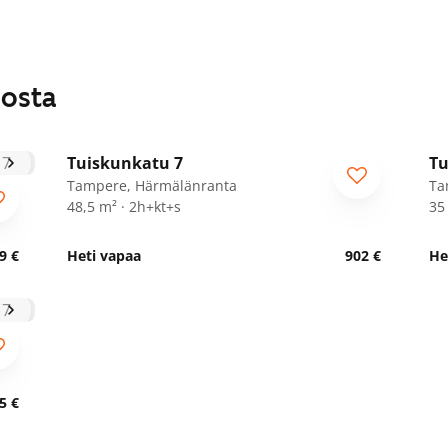
losta
1
/
29
Tuiskunkatu 7
Tu
Tampere, Härmälänranta
Ta
48,5 m² · 2h+kt+s
35
9 €
Heti vapaa
902 €
He
5 €