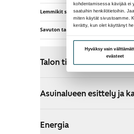
kohdentamisessa kävijää ei y
saatuihin henkilötietoihin. J
Lemmikit sallittu
Kyllä
miten käytät sivustoamme. Kump
kerätty, kun olet käyttänyt he
Savuton talo
Kyllä
Hyväksy vain välttämä
evästeet
Talon tiedot
Asuinalueen esittely ja k
Energia