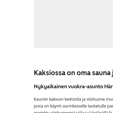
Kaksiossa on oma sauna j
Nykyaikainen vuokra-asunto Hä
Kauniin kaksion keittotila ja olohuone mu
josta on käynti aurinkoiselle lasitetulle
erotettu olohuoneesta tilaa säästävällä l