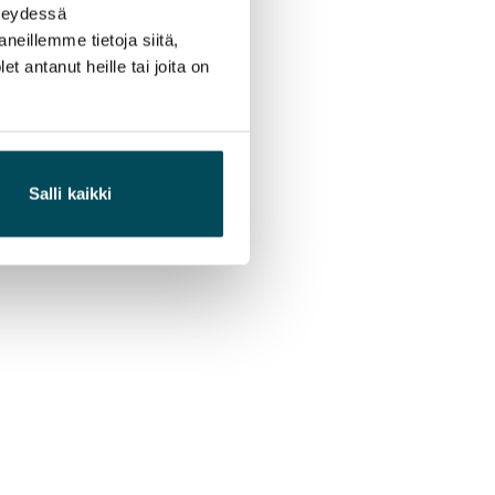
hteydessä
neillemme tietoja siitä,
 antanut heille tai joita on
Salli kaikki