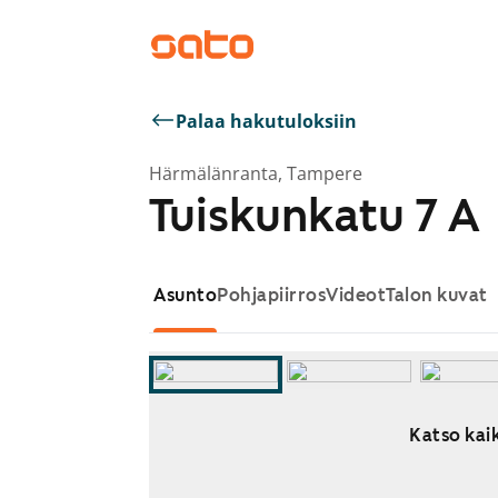
Palaa hakutuloksiin
Härmälänranta, Tampere
Tuiskunkatu 7 A
Asunto
Pohjapiirros
Videot
Talon kuvat
Katso kaik
Näytetään dia 1 / 10