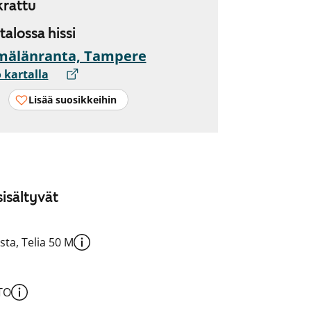
rattu
 talossa hissi
mälänranta, Tampere
 kartalla
Lisää suosikkeihin
isältyvät
sta, Telia 50 M
TO