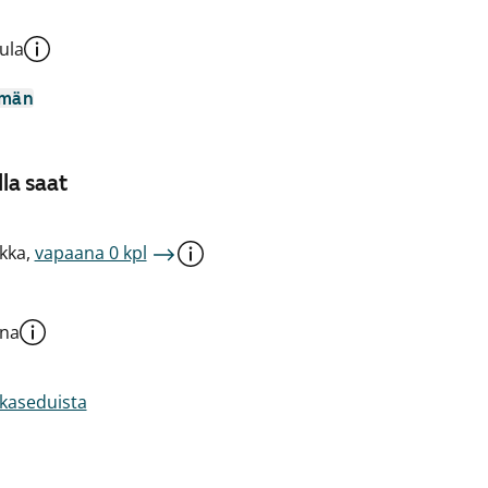
ula
mmän
la saat
kka,
vapaana 0 kpl
una
akaseduista