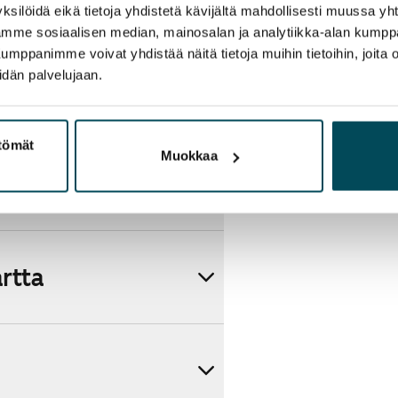
ksilöidä eikä tietoja yhdistetä kävijältä mahdollisesti muussa y
aamme sosiaalisen median, mainosalan ja analytiikka-alan kumppa
panimme voivat yhdistää näitä tietoja muihin tietoihin, joita olet
idän palvelujaan.
ttömät
Muokkaa
artta