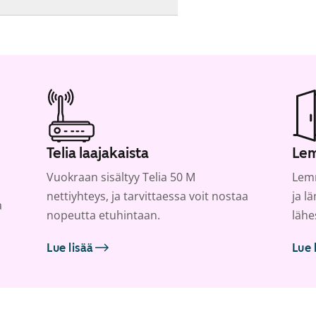
Telia laajakaista
Lem
Vuokraan sisältyy Telia 50 M
Lemm
nettiyhteys, ja tarvittaessa voit nostaa
ja l
a
nopeutta etuhintaan.
lähe
Lue lisää
Lue 