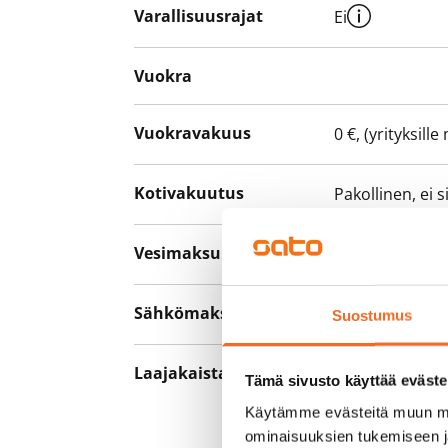
Varallisuusrajat
Ei
Vuokra
Vuokravakuus
0 €, (yrityksill
Kotivakuutus
Pakollinen, ei 
Vesimaksu
Kulutuksen m
Sähkömaksu
Vuokralainen s
Suostumus
Laajakaista
Vuokraan sisält
Tämä sivusto käyttää eväste
hankkia lisäno
Käytämme evästeitä muun mu
yhteyttä operaa
ominaisuuksien tukemiseen 