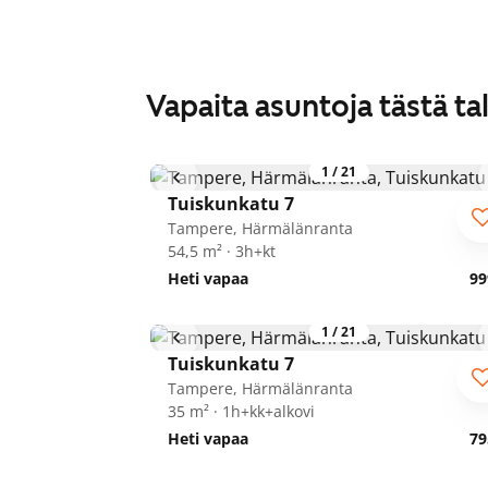
Vapaita asuntoja tästä ta
1
/
21
Tuiskunkatu 7
Tampere, Härmälänranta
54,5 m² · 3h+kt
Heti vapaa
99
1
/
21
Tuiskunkatu 7
Tampere, Härmälänranta
35 m² · 1h+kk+alkovi
Heti vapaa
79