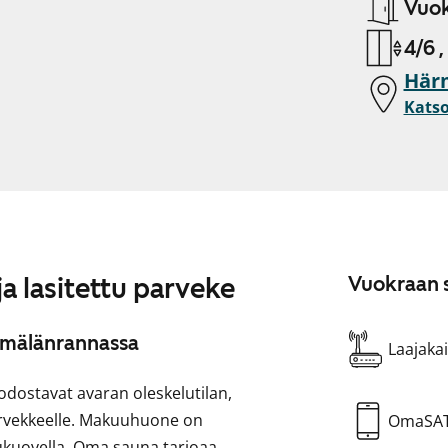
Vuok
4/6 ,
Här
Katso
a lasitettu parveke
Vuokraan s
rmälänrannassa
Laajakai
odostavat avaran oleskelutilan,
 parvekkeelle. Makuuhuone on
OmaSA
iukuovella. Oma sauna tarjoaa