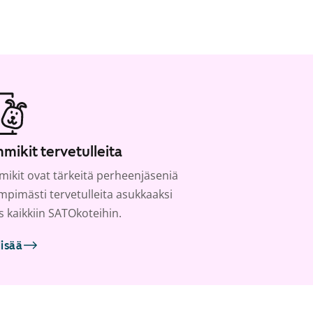
mikit tervetulleita
ikit ovat tärkeitä perheenjäseniä
ämpimästi tervetulleita asukkaaksi
s kaikkiin SATOkoteihin.
lisää