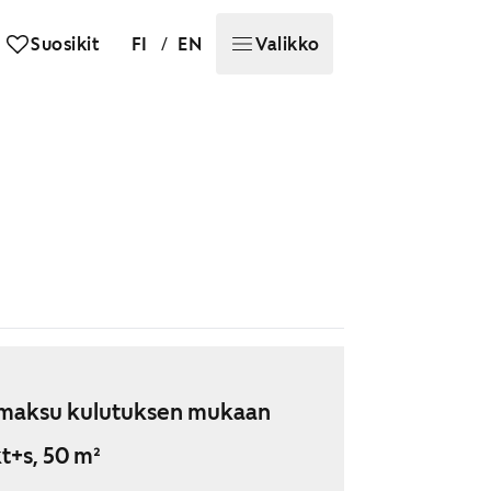
/
Suosikit
FI
EN
Valikko
maksu kulutuksen mukaan
t+s, 50 m²