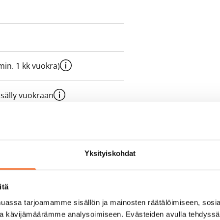
e min. 1 kk vuokra)
sisälly vuokraan
ukaan
olmii itse sähkösopimuksen.
Yksityiskohdat
yy 50 M laajakaistaliittymä. Voit
itä
peutta etuhintaan ottamalla
assa tarjoamamme sisällön ja mainosten räätälöimiseen, sosia
ttoriin Telia.
ja kävijämäärämme analysoimiseen. Evästeiden avulla tehdyss