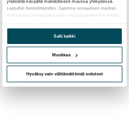
yhdistetä kävijältä mahdollisesti muussa yhteydessä
saatuihin henkilötietoihin. Jaamme sosiaalisen median,
mainosalan ja analytiikka-alan kumppaneillemme tietoja
siitä, miten käytät sivustoamme. Kumppanimme voivat
yhdistää näitä tietoja muihin tietoihin, joita olet antanut
heille tai joita on kerätty, kun olet käyttänyt heidän
Salli kaikki
palvelujaan.
Muokkaa
Hyväksy vain välttämättömät evästeet