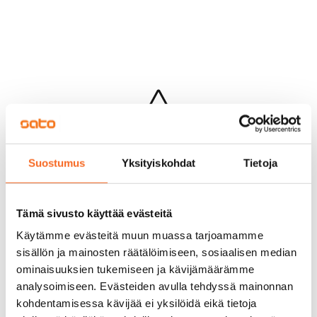
Hups...
Suostumus
Yksityiskohdat
Tietoja
Jotakin meni pieleen sivun lataamisessa
Palaa edelliselle sivulle
Tämä sivusto käyttää evästeitä
Käytämme evästeitä muun muassa tarjoamamme
sisällön ja mainosten räätälöimiseen, sosiaalisen median
ominaisuuksien tukemiseen ja kävijämäärämme
analysoimiseen. Evästeiden avulla tehdyssä mainonnan
kohdentamisessa kävijää ei yksilöidä eikä tietoja