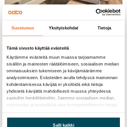
Suostumus
Yksityiskohdat
Tietoja
Tämä sivusto käyttää evästeitä
Käytämme evästeitä muun muassa tarjoamamme
sisällön ja mainosten räätälöimiseen, sosiaalisen median
ominaisuuksien tukemiseen ja kävijämäärämme
analysoimiseen. Evästeiden avulla tehdyssä mainonnan
kohdentamisessa kävijää ei yksilöidä eikä tietoja
yhdistetä kävijältä mahdollisesti muussa yhteydessä
saatuihin henkilötietoihin. Jaamme sosiaalisen median,
mainosalan ja analytiikka-alan kumppaneillemme tietoja
siitä, miten käytät sivustoamme. Kumppanimme voivat
yhdistää näitä tietoja muihin tietoihin, joita olet antanut
heille tai joita on kerätty, kun olet käyttänyt heidän
Salli kaikki