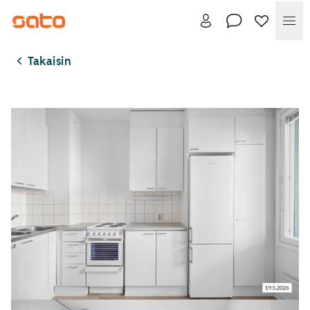
Val
Takaisin