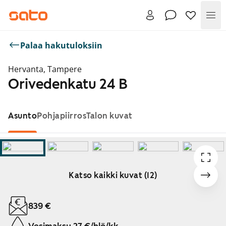
Val
Palaa hakutuloksiin
Hervanta, Tampere
Orivedenkatu 24 B
Asunto
Pohjapiirros
Talon kuvat
Katso kaikki kuvat (12)
Näytetään dia 1 / 12
839 €