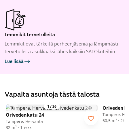
Lemmikit tervetulleita
Lemmikit ovat tärkeitä perheenjäseniä ja lämpimästi
tervetulleita asukkaaksi lähes kaikkiin SATOkoteihin.
Lue lisää
Vapaita asuntoja tästä talosta
1
/
26
Orivedenka
Orivedenkatu 24
Tampere, Her
60,5 m² · 2h+
Tampere, Hervanta
32 m² · 1h+kk