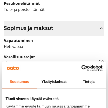
Pesukoneliitännät
Tulo- ja poistoliitännät
Sopimus ja maksut
Vapautuminen
Heti vapaa
Varallisuusrajat
Ei
Vuokra
839 €/kk
Suostumus
Yksityiskohdat
Tietoja
Vuokravakuus
0 €, (yrityksille min. 1 kk vuokra)
Tämä sivusto käyttää evästeitä
Vuokrasopimus
Käytämme evästeitä muun muassa tarjoamamme