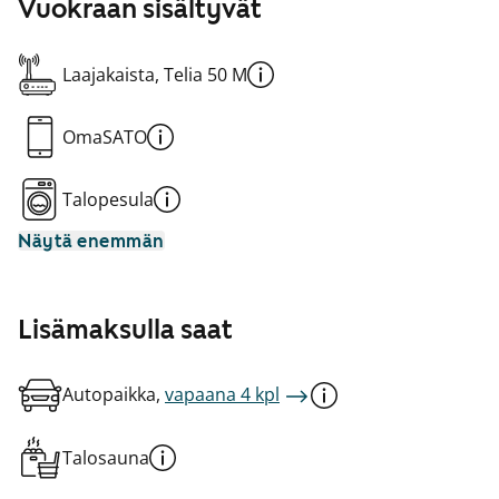
Vuokraan sisältyvät
Laajakaista, Telia 50 M
OmaSATO
Talopesula
Näytä enemmän
Lisämaksulla saat
Autopaikka,
vapaana 4 kpl
Talosauna