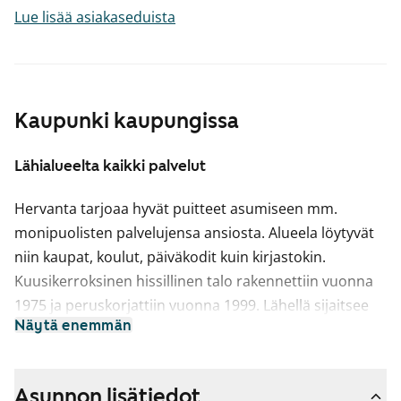
Lue lisää asiakaseduista
Kaupunki kaupungissa
Lähialueelta kaikki palvelut
Hervanta tarjoaa hyvät puitteet asumiseen mm.
monipuolisten palvelujensa ansiosta. Alueela löytyvät
niin kaupat, koulut, päiväkodit kuin kirjastokin.
Kuusikerroksinen hissillinen talo rakennettiin vuonna
1975 ja peruskorjattiin vuonna 1999. Lähellä sijaitsee
Näytä enemmän
vuonna 1978 valmistunut maanpinnan alapuolelle
rakennettu uimahalli. Tampereen keskustaan, jonne
matkaa kertyy n. 8 km, on hyvät liikenneyhteydet.
Asunnon lisätiedot