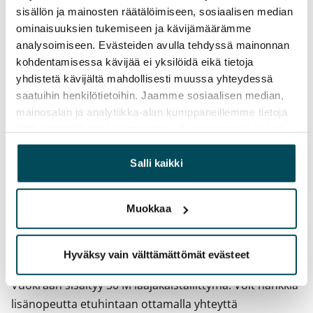
Toistaiseksi voimassa oleva, minimi asumisaika
sisällön ja mainosten räätälöimiseen, sosiaalisen median
12 kk
ominaisuuksien tukemiseen ja kävijämäärämme
analysoimiseen. Evästeiden avulla tehdyssä mainonnan
Irtisanomis­mahdollisuus
kohdentamisessa kävijää ei yksilöidä eikä tietoja
12 kk vuokrasopimuksesta tai sopimussakolla
yhdistetä kävijältä mahdollisesti muussa yhteydessä
aiemmin
saatuihin henkilötietoihin. Jaamme sosiaalisen median,
mainosalan ja analytiikka-alan kumppaneillemme tietoja
Kotivakuutus
siitä, miten käytät sivustoamme. Kumppanimme voivat
Pakollinen, ei sisälly vuokraan
yhdistää näitä tietoja muihin tietoihin, joita olet antanut
heille tai joita on kerätty, kun olet käyttänyt heidän
Salli kaikki
Vesimaksu
palvelujaan.
27 €/hlö/kk
Muokkaa
Sähkömaksu
Vuokralainen solmii itse sähkösopimuksen.
Hyväksy vain välttämättömät evästeet
Laajakaista
Vuokraan sisältyy 50 M laajakaistaliittymä. Voit hankkia
lisänopeutta etuhintaan ottamalla yhteyttä