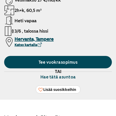
Vesimaksu 27 €/hlö/kk
2h+k, 60,5 m²
Heti vapaa
3/6 , talossa hissi
Hervanta, Tampere
Katso kartalla
Tee vuokrasopimus
TAI
Hae tätä asuntoa
Lisää suosikkeihin