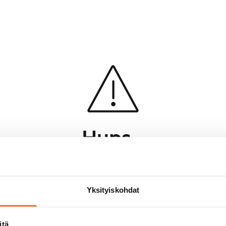
Hups...
Jotakin meni pieleen sivun lataamisessa
Palaa edelliselle sivulle
Yksityiskohdat
itä