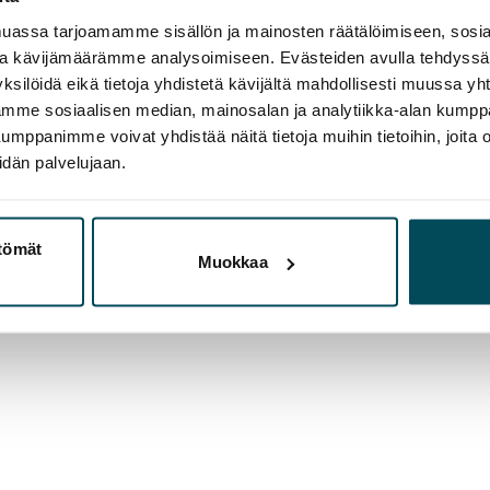
assa tarjoamamme sisällön ja mainosten räätälöimiseen, sosia
ja kävijämäärämme analysoimiseen. Evästeiden avulla tehdyss
ksilöidä eikä tietoja yhdistetä kävijältä mahdollisesti muussa y
aamme sosiaalisen median, mainosalan ja analytiikka-alan kumppa
panimme voivat yhdistää näitä tietoja muihin tietoihin, joita olet
idän palvelujaan.
ttömät
Muokkaa