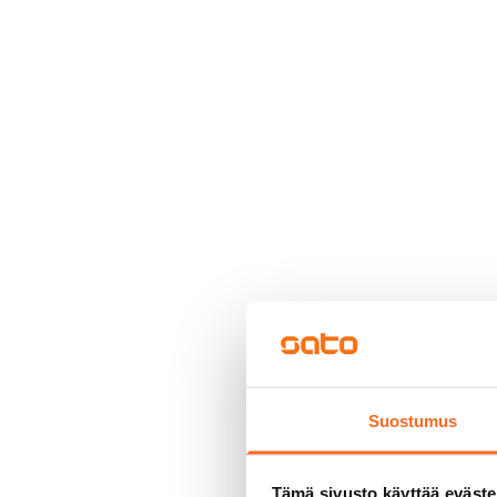
Suostumus
Tämä sivusto käyttää eväste