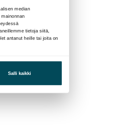
alisen median
ä mainonnan
hteydessä
neillemme tietoja siitä,
 antanut heille tai joita on
Salli kaikki