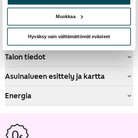
palvelujaan.
Lemmikit sallittu
Kyllä
Muokkaa
Savuton talo
Kyllä
Hyväksy vain välttämättömät evästeet
Talon tiedot
Asuinalueen esittely ja kartta
Energia