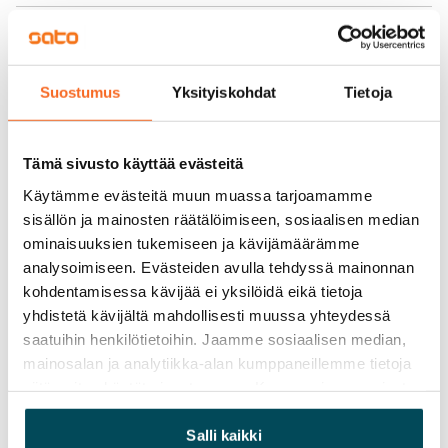
Vuokra
Vuokravakuus
0 €
Suostumus
Yksityiskohdat
Tietoja
Kotivakuutus
Pakollinen, ei sisälly vuokraan
Tämä sivusto käyttää evästeitä
Käytämme evästeitä muun muassa tarjoamamme
Vesimaksu
sisällön ja mainosten räätälöimiseen, sosiaalisen median
Kulutuksen mukaan
ominaisuuksien tukemiseen ja kävijämäärämme
analysoimiseen. Evästeiden avulla tehdyssä mainonnan
Sähkömaksu
kohdentamisessa kävijää ei yksilöidä eikä tietoja
Vuokralainen solmii itse sähkösopimuksen.
yhdistetä kävijältä mahdollisesti muussa yhteydessä
Laajakaista
saatuihin henkilötietoihin. Jaamme sosiaalisen median,
Vuokraan sisältyy 50 M laajakaistaliittymä. Voit hankkia
mainosalan ja analytiikka-alan kumppaneillemme tietoja
siitä, miten käytät sivustoamme. Kumppanimme voivat
lisänopeutta etuhintaan ottamalla yhteyttä
yhdistää näitä tietoja muihin tietoihin, joita olet antanut
operaattoriin Telia.
heille tai joita on kerätty, kun olet käyttänyt heidän
Salli kaikki