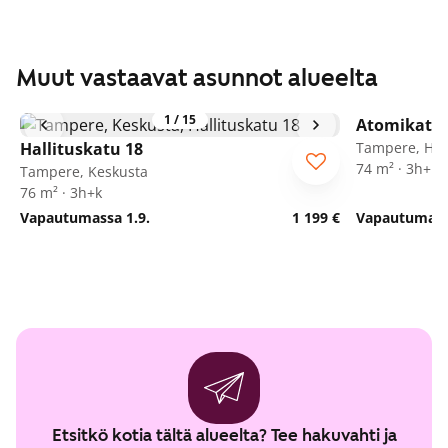
Muut vastaavat asunnot alueelta
1
/
15
Atomikatu 
Hallituskatu 18
Tampere, Her
74 m² · 3h+k
Tampere, Keskusta
76 m² · 3h+k
Vapautumassa 1.9.
1 199 €
Vapautumassa
Etsitkö kotia tältä alueelta? Tee hakuvahti ja