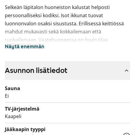
Selkeän läpitalon huoneiston kalustat helposti
persoonalliseksi kodiksi. Isot ikkunat tuovat
luonnonvalon osaksi sisustusta. Erillisessä keittiössä
mahdut mukavasti sekä kokkailemaan että
ruokailemaan. Vaatehuoneessa on hyvin tilaa
Näytä enemmän
säilytykselle.
Lattiat ovat vinyylilaattaa, jonka sävy olohuoneessa,
makuuhuoneissa ja vaatehuoneessa mukailee
Asunnon lisätiedot
valkaistua tammea. Eteisessä ja keittiössä lattiat ovat
harmaat. Seinät on maalattu vaalean harmaiksi ja
Sauna
tehosteseinän sävy on vihreä. Keittiön raikkaan
Ei
valkoiset kalusteet ovat SATOn Kide-mallistoa. Ylä- ja
TV-järjestelmä
alakaappien välisessä tilassa on kuvioitu
Kaapeli
komposiittilevy ja työtaso on harmaata laminaattia.
Varustukseen kuuluu jääkaappipakastin,
Jääkaapin tyyppi
astianpesukone, keraaminen liesi ja liesikupu sekä