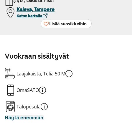
1/6 , talossa hissi
Kaleva, Tampere
Katso kartalla
Lisää suosikkeihin
Vuokraan sisältyvät
Laajakaista, Telia 50 M
OmaSATO
Talopesula
Näytä enemmän