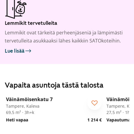
Lemmikit tervetulleita
Lemmikit ovat tärkeitä perheenjäseniä ja lämpimästi
tervetulleita asukkaaksi lähes kaikkiin SATOkoteihin.
Lue lisää
Vapaita asuntoja tästä talosta
1
/
28
Väinämöisenkatu 7
Väinämöise
ARA
ARA
Tampere, Kaleva
Tampere, Kal
69,5 m² · 3h+k
27,5 m² · 1h+
Heti vapaa
1 214 €
Vapautumassa