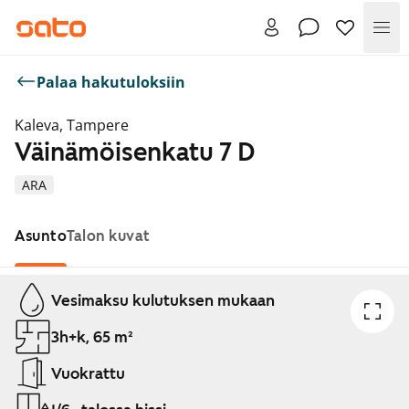
Val
Palaa hakutuloksiin
Kaleva, Tampere
Väinämöisenkatu 7 D
ARA
Asunto
Talon kuvat
Näytetään dia 1 / 1
Vesimaksu kulutuksen mukaan
3h+k, 65 m²
Vuokrattu