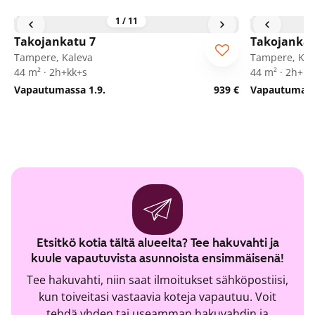
1
/
11
Takojankatu 7
Takojankat
Tampere, Kaleva
Tampere, Kal
44 m² · 2h+kk+s
44 m² · 2h+kk
Vapautumassa 1.9.
939 €
Vapautumassa
Etsitkö kotia tältä alueelta? Tee hakuvahti ja
kuule vapautuvista asunnoista ensimmäisenä!
Tee hakuvahti, niin saat ilmoitukset sähköpostiisi,
kun toiveitasi vastaavia koteja vapautuu. Voit
tehdä yhden tai useamman hakuvahdin ja