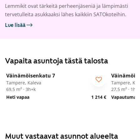
Lemmikit ovat tärkeitä perheenjäseniä ja lämpimästi
tervetulleita asukkaaksi lähes kaikkiin SATOkoteihin.
Lue lisää
Vapaita asuntoja tästä talosta
1
/
28
Väinämöisenkatu 7
Väinämöise
ARA
ARA
Tampere, Kaleva
Tampere, Kal
69,5 m² · 3h+k
27,5 m² · 1h+
Heti vapaa
1 214 €
Vapautumassa
Muut vastaavat asunnot alueelta