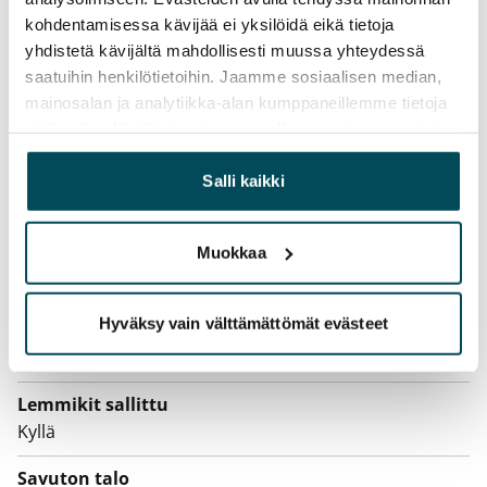
aiemmin
kohdentamisessa kävijää ei yksilöidä eikä tietoja
Kotivakuutus
yhdistetä kävijältä mahdollisesti muussa yhteydessä
Pakollinen, ei sisälly vuokraan
saatuihin henkilötietoihin. Jaamme sosiaalisen median,
mainosalan ja analytiikka-alan kumppaneillemme tietoja
Vesimaksu
siitä, miten käytät sivustoamme. Kumppanimme voivat
Kulutuksen mukaan
yhdistää näitä tietoja muihin tietoihin, joita olet antanut
heille tai joita on kerätty, kun olet käyttänyt heidän
Salli kaikki
Sähkömaksu
palvelujaan.
Vuokralainen solmii itse sähkösopimuksen.
Muokkaa
Laajakaista
Vuokraan sisältyy 50 M laajakaistaliittymä. Voit hankkia
Hyväksy vain välttämättömät evästeet
lisänopeutta etuhintaan ottamalla yhteyttä
operaattoriin Telia.
Lemmikit sallittu
Kyllä
Savuton talo