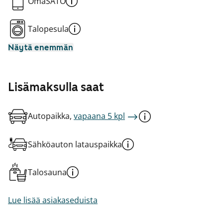
OmaSATO
Talopesula
Näytä enemmän
Lisämaksulla saat
Autopaikka,
vapaana 5 kpl
Sähköauton latauspaikka
Talosauna
Lue lisää asiakaseduista