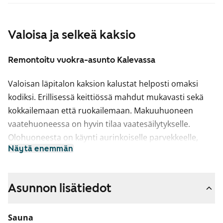
Valoisa ja selkeä kaksio
Remontoitu vuokra-asunto Kalevassa
Valoisan läpitalon kaksion kalustat helposti omaksi
kodiksi. Erillisessä keittiössä mahdut mukavasti sekä
kokkailemaan että ruokailemaan. Makuuhuoneen
vaatehuoneessa on hyvin tilaa vaatesäilytykselle.
Olohuoneesta on käynti aurinkoiselle parvekkeelle,
Näytä enemmän
joka on sisäpihan suojissa.
Lattiat ovat vinyylilaattaa, jonka sävy olohuoneessa,
makuuhuoneessa ja vaatehuoneessa mukailee
Asunnon lisätiedot
valkaistua tammea. Eteisessä ja keittiössä lattiat ovat
harmaat. Seinät on maalattu vaalean harmaiksi ja
Sauna