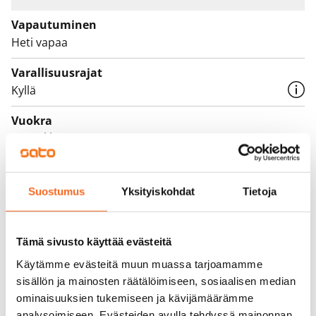
Parvekkeet ovat väliaikaisesti poissa käytöstä
Vapautuminen
turvallisuustoimenpiteiden ajan. Tämä on valtion
Heti vapaa
tukema Varke-asunto (entinen ARA), jossa
asukasvalinta perustuu asunnon tarpeen
Varallisuusrajat
Kyllä
kiireellisyyteen, hakijoiden tuloihin ja varallisuuteen,
sekä asunnon tarpeen syyhyn.
Vuokra
932 €/kk
Vuokravakuus
0 €
Suostumus
Yksityiskohdat
Tietoja
Vuokrasopimus
Toistaiseksi voimassa oleva, minimi asumisaika
Tämä sivusto käyttää evästeitä
12 kk
Käytämme evästeitä muun muassa tarjoamamme
Irtisanomis­mahdollisuus
sisällön ja mainosten räätälöimiseen, sosiaalisen median
12 kk vuokrasopimuksesta tai sopimussakolla
ominaisuuksien tukemiseen ja kävijämäärämme
analysoimiseen. Evästeiden avulla tehdyssä mainonnan