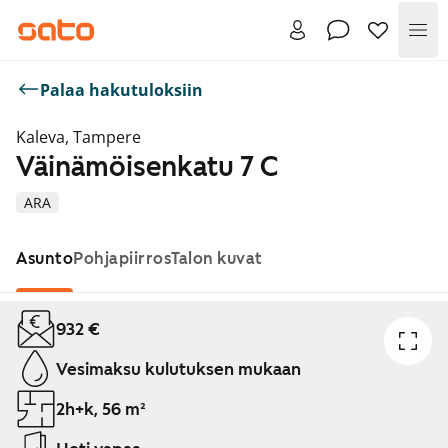
Val
Palaa hakutuloksiin
Kaleva, Tampere
Väinämöisenkatu 7 C
ARA
Asunto
Pohjapiirros
Talon kuvat
Näytetään dia 1 / 1
932 €
Vesimaksu kulutuksen mukaan
2h+k, 56 m²