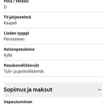
Piha / terassi
Asuntojen parvekkeet ovat toistaiseksi käyttökiellossa
Ei
ja parvekkeille on suunnitteilla korjauksia. Käyttökiellon
ajalta maksetaan vuokrahyvitystä.
TV-järjestelmä
Kaapeli
Lieden tyyppi
Perinteinen
Astianpesukone
Kyllä
Pesukoneliitännät
Tulo- ja poistoliitännät
Sopimus ja maksut
Vapautuminen