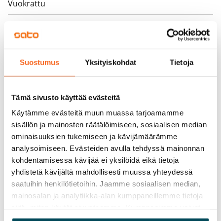
Vuokrattu
Varallisuusrajat
Ei
Vuokra
Suostumus
Yksityiskohdat
Tietoja
Vuokravakuus
0 €, (yrityksille min. 1 kk vuokra)
Tämä sivusto käyttää evästeitä
Kotivakuutus
Käytämme evästeitä muun muassa tarjoamamme
Pakollinen, ei sisälly vuokraan
sisällön ja mainosten räätälöimiseen, sosiaalisen median
ominaisuuksien tukemiseen ja kävijämäärämme
Vesimaksu
analysoimiseen. Evästeiden avulla tehdyssä mainonnan
27 €/hlö/kk
kohdentamisessa kävijää ei yksilöidä eikä tietoja
yhdistetä kävijältä mahdollisesti muussa yhteydessä
Sähkömaksu
saatuihin henkilötietoihin. Jaamme sosiaalisen median,
Vuokralainen solmii itse sähkösopimuksen.
mainosalan ja analytiikka-alan kumppaneillemme tietoja
siitä, miten käytät sivustoamme. Kumppanimme voivat
Laajakaista
yhdistää näitä tietoja muihin tietoihin, joita olet antanut