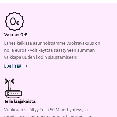
Vakuus 0 €
Lähes kaikissa asunnoissamme vuokravakuus on
nolla euroa - voit käyttää säästyneen summan
vaikkapa uuden kodin sisustamiseen!
Lue lisää
Telia laajakaista
Vuokraan sisältyy Telia 50 M nettiyhteys, ja
tarvittaessa voit nostaa nopeutta etuhintaan.