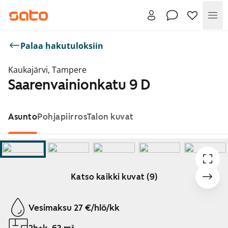
Val
Palaa hakutuloksiin
Kaukajärvi, Tampere
Saarenvainionkatu 9 D
Asunto
Pohjapiirros
Talon kuvat
Katso kaikki kuvat (9)
Näytetään dia 1 / 9
Vesimaksu 27 €/hlö/kk