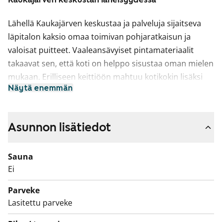
Lähellä Kaukajärven keskustaa ja palveluja sijaitseva
läpitalon kaksio omaa toimivan pohjaratkaisun ja
valoisat puitteet. Vaaleansävyiset pintamateriaalit
takaavat sen, että koti on helppo sisustaa oman mielen
mukaan. Erilliseen keittiöön mahtuu kotikokin lisäksi
Näytä enemmän
ruokapöytä ja vaatehuone pitää huolta, ettei
säilytystila lopu ihan heti kesken. Lattiat ovat
tammensävyistä laminaattia ja seinät sekä keittiön
Asunnon lisätiedot
kaapistot ovat valkoiset.
Keittiön varustukseen kuuluu jääkaappipakastin,
Sauna
lattiauuni ja liesi. Astianpesukone on mahdollista
Ei
asentaa. Kylpyhuoneesta löytyy liitännät ja tilavaraus
Parveke
pyykinpesukoneelle. Olisiko tämä siisti kaksio uusi
Lasitettu parveke
vuokrakotisi?