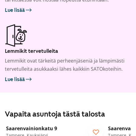
Lue lisää
Lemmikit tervetulleita
Lemmikit ovat tärkeitä perheenjäseniä ja lämpimästi
tervetulleita asukkaaksi lähes kaikkiin SATOkoteihin.
Lue lisää
Vapaita asuntoja tästä talosta
1
/
47
Saarenvainionkatu 9
Saarenvain
Tampere, Kaukajärvi
Tampere, Kau