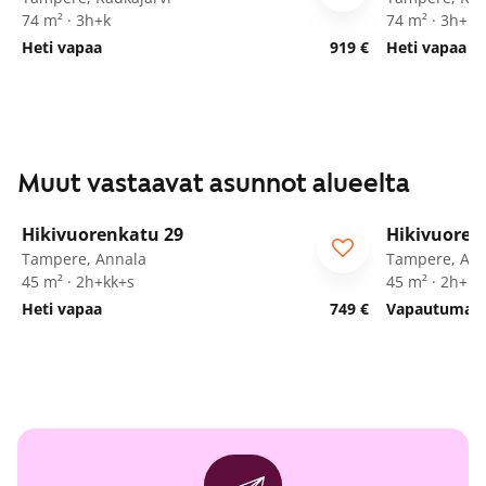
74 m² · 3h+k
74 m² · 3h+k
Heti vapaa
919 €
Heti vapaa
Muut vastaavat asunnot alueelta
1
/
22
Hikivuorenkatu 29
Hikivuoren
ARA
ARA
Tampere, Annala
Tampere, Ann
45 m² · 2h+kk+s
45 m² · 2h+kk
Heti vapaa
749 €
Vapautumassa