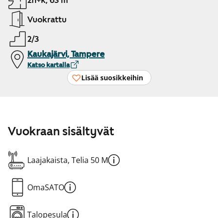
2h+k, 63 m²
Vuokrattu
2/3
Kaukajärvi, Tampere
Katso kartalla
Lisää suosikkeihin
Vuokraan sisältyvät
Laajakaista, Telia 50 M
OmaSATO
Talopesula