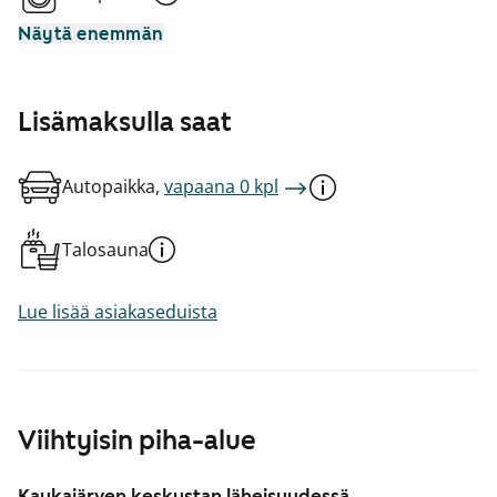
Näytä enemmän
Lisämaksulla saat
Autopaikka,
vapaana 0 kpl
Talosauna
Lue lisää asiakaseduista
Viihtyisin piha-alue
Kaukajärven keskustan läheisyydessä