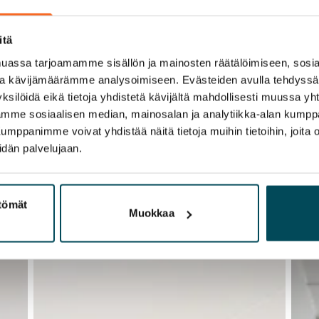
itä
assa tarjoamamme sisällön ja mainosten räätälöimiseen, sosia
ja kävijämäärämme analysoimiseen. Evästeiden avulla tehdyss
ksilöidä eikä tietoja yhdistetä kävijältä mahdollisesti muussa y
aamme sosiaalisen median, mainosalan ja analytiikka-alan kumppa
panimme voivat yhdistää näitä tietoja muihin tietoihin, joita olet
idän palvelujaan.
ttömät
Muokkaa