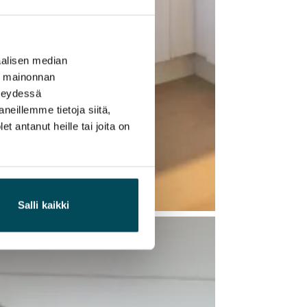
alisen median
ä mainonnan
hteydessä
neillemme tietoja siitä,
 antanut heille tai joita on
Salli kaikki