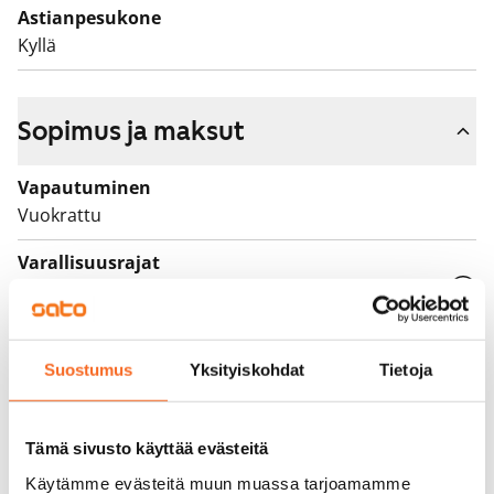
Astianpesukone
Kyllä
Sopimus ja maksut
Vapautuminen
Vuokrattu
Varallisuusrajat
Ei
Vuokra
Suostumus
Yksityiskohdat
Tietoja
Vuokravakuus
0 €, (yrityksille min. 1 kk vuokra)
Tämä sivusto käyttää evästeitä
Kotivakuutus
Pakollinen, ei sisälly vuokraan
Käytämme evästeitä muun muassa tarjoamamme