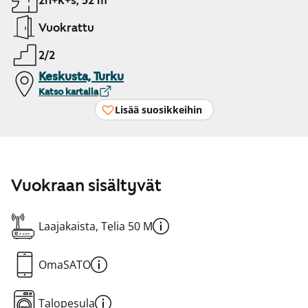
2h+k+s, 52 m²
Vuokrattu
2/2
Keskusta, Turku
Katso kartalla
Lisää suosikkeihin
Vuokraan sisältyvät
Laajakaista, Telia 50 M
OmaSATO
Talopesula