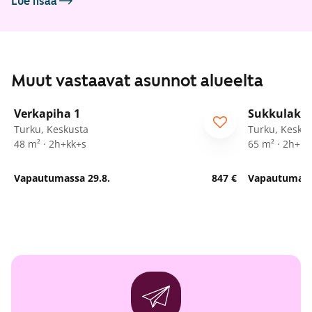
Lue lisää
Muut vastaavat asunnot alueelta
1
/
21
Verkapiha 1
Sukkulakuj
Turku, Keskusta
Turku, Kesku
48 m² · 2h+kk+s
65 m² · 2h+k+
Vapautumassa 29.8.
847 €
Vapautumassa