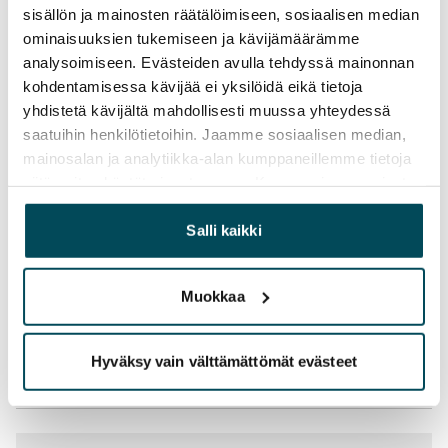
sisällön ja mainosten räätälöimiseen, sosiaalisen median
Vesimaksu
ominaisuuksien tukemiseen ja kävijämäärämme
27 €/hlö/kk
analysoimiseen. Evästeiden avulla tehdyssä mainonnan
kohdentamisessa kävijää ei yksilöidä eikä tietoja
Sähkömaksu
yhdistetä kävijältä mahdollisesti muussa yhteydessä
Vuokralainen solmii itse sähkösopimuksen.
saatuihin henkilötietoihin. Jaamme sosiaalisen median,
mainosalan ja analytiikka-alan kumppaneillemme tietoja
Laajakaista
siitä, miten käytät sivustoamme. Kumppanimme voivat
Vuokraan sisältyy 50 M laajakaistaliittymä. Voit hankkia
yhdistää näitä tietoja muihin tietoihin, joita olet antanut
lisänopeutta etuhintaan ottamalla yhteyttä
heille tai joita on kerätty, kun olet käyttänyt heidän
Salli kaikki
operaattoriin Telia.
palvelujaan.
Lemmikit sallittu
Muokkaa
Kyllä
Savuton talo
Hyväksy vain välttämättömät evästeet
Ei