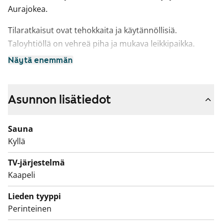
Aurajokea.
Tilaratkaisut ovat tehokkaita ja käytännöllisiä.
Taloyhtiöllä on vehreä piha ja mukava leikkipaikka.
Näytä enemmän
Yhtiössä on sekä luhtitaloasuntoja että
kerrostaloasuntoja. A- ja G-portaissa on hissi.
Asunnon lisätiedot
Vuokrattavissa autohallipaikkoja.
Sauna
Kyllä
TV-järjestelmä
Kaapeli
Lieden tyyppi
Perinteinen