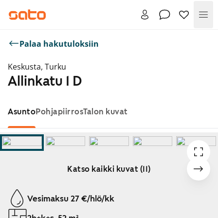
Val
Palaa hakutuloksiin
Keskusta, Turku
Allinkatu 1 D
Asunto
Pohjapiirros
Talon kuvat
Katso kaikki kuvat (11)
Näytetään dia 1 / 11
Vesimaksu 27 €/hlö/kk