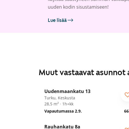
uuden kodin sisustamiseen!
Lue lisää
Muut vastaavat asunnot 
1
/
25
Uudenmaankatu 13
Turku, Keskusta
28,5 m² · 1h+kk
Vapautumassa 2.9.
66
1
/
20
Rauhankatu 8a