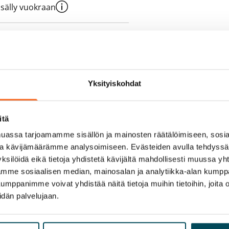
sisälly vuokraan
olmii itse sähkösopimuksen.
Yksityiskohdat
itä
assa tarjoamamme sisällön ja mainosten räätälöimiseen, sosia
ja kävijämäärämme analysoimiseen. Evästeiden avulla tehdyss
ksilöidä eikä tietoja yhdistetä kävijältä mahdollisesti muussa y
aamme sosiaalisen median, mainosalan ja analytiikka-alan kumppa
panimme voivat yhdistää näitä tietoja muihin tietoihin, joita olet
idän palvelujaan.