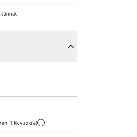
iitännät
e min. 1 kk vuokra)