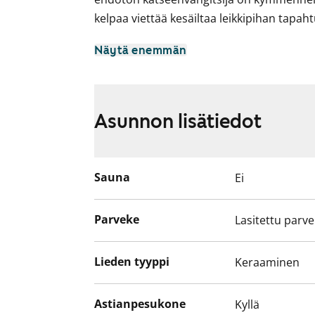
kelpaa viettää kesäiltaa leikkipihan tapa
Asuinhuoneiden lattiat ovat viehättävää 
Näytä enemmän
tammiparkettia. Kylpyhuoneessa on latti
lattialaatat ja seinissä hennon viivakuviois
Keittokomeron katseenvangitsijana ovat te
Asunnon lisätiedot
joihin vaalea tammilaminaattityötaso tuo
ovat valkoiset. Vakiovarustukseen kuuluva
astianpesukone sekä keraaminen liesitas
Sauna
Ei
Parveke
Lasitettu parv
Lieden tyyppi
Keraaminen
Astianpesukone
Kyllä