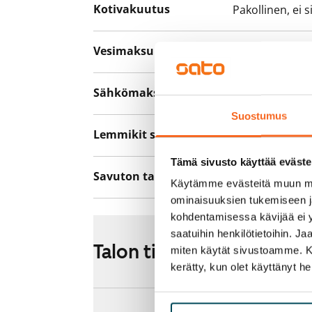
Kotivakuutus
Pakollinen, ei 
Vesimaksu
27 €/hlö/kk
Sähkömaksu
Vuokralainen s
Suostumus
Lemmikit sallittu
Kyllä
Tämä sivusto käyttää eväste
Savuton talo
Kyllä
Käytämme evästeitä muun mu
ominaisuuksien tukemiseen 
kohdentamisessa kävijää ei y
saatuihin henkilötietoihin. J
Talon tiedot
miten käytät sivustoamme. Kump
kerätty, kun olet käyttänyt he