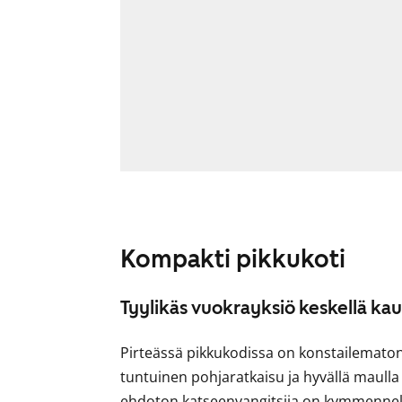
Kompakti pikkukoti
Tyylikäs vuokrayksiö keskellä ka
Pirteässä pikkukodissa on konstailemato
tuntuinen pohjaratkaisu ja hyvällä maulla
ehdoton katseenvangitsija on kymmenneliö