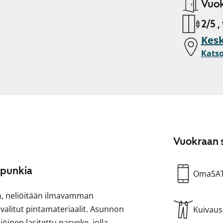
Vuok
2/5 ,
Kesk
Katso
Vuokraan s
upunkia
OmaSA
n, neliöitään ilmavamman
 valitut pintamateriaalit. Asunnon
Kuivau
inen lasitettu parveke, jolla