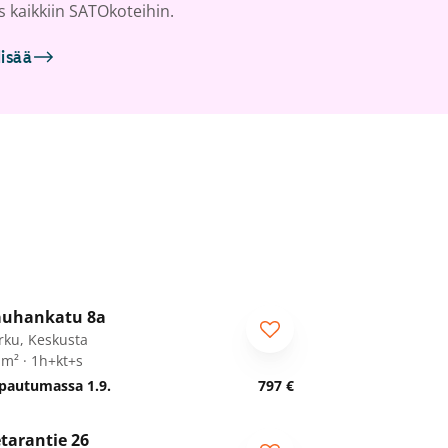
s kaikkiin SATOkoteihin.
lisää
1
/
11
uhankatu 8a
rku, Keskusta
 m² · 1h+kt+s
pautumassa 1.9.
797 €
1
/
18
tarantie 26