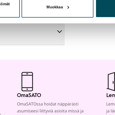
artta
ttömät
Muokkaa
OmaSATO
Lem
OmaSATOssa hoidat näppärästi
Lemm
asumiseesi liittyviä asioita missä ja
ja l
a