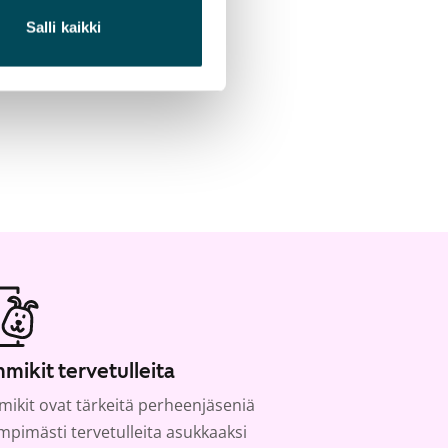
Salli kaikki
mikit tervetulleita
ikit ovat tärkeitä perheenjäseniä
ämpimästi tervetulleita asukkaaksi