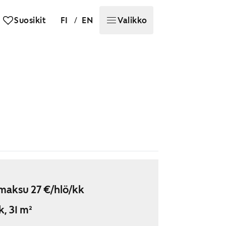
/
Suosikit
FI
EN
Valikko
maksu 27 €/hlö/kk
k, 31 m²