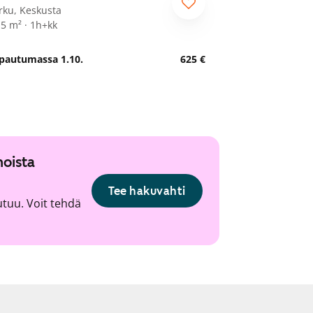
rku, Keskusta
,5 m² · 1h+kk
pautumassa 1.10.
625 €
noista
Tee hakuvahti
utuu. Voit tehdä