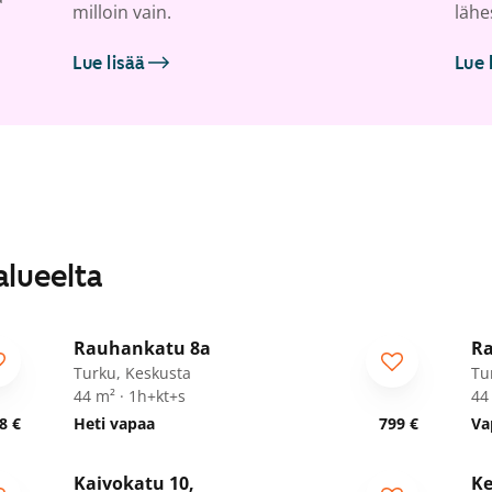
milloin vain.
lähe
Lue lisää
Lue 
alueelta
1
/
22
Rauhankatu 8a
Ra
Turku, Keskusta
Tu
44 m² · 1h+kt+s
44
8 €
Heti vapaa
799 €
Va
1
/
23
Kaivokatu 10,
Ke