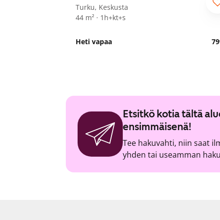
Turku, Keskusta
44 m² · 1h+kt+s
Heti vapaa
79
Etsitkö kotia tältä a
ensimmäisenä!
Tee hakuvahti, niin saat i
yhden tai useamman hakuv