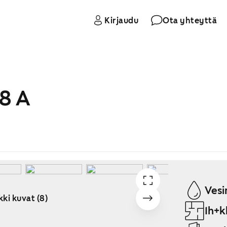
Kirjaudu
Ota yhteyttä
8 A
Vesi
kki kuvat (8)
1h+k