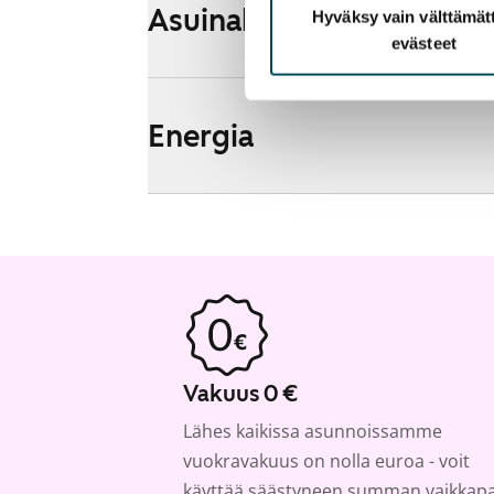
Asuinalueen esittely ja k
Hyväksy vain välttämä
evästeet
Energia
Vakuus 0 €
Lähes kaikissa asunnoissamme
vuokravakuus on nolla euroa - voit
käyttää säästyneen summan vaikkap