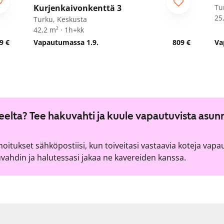
Kurjenkaivonkenttä 3
Tu
25
Turku, Keskusta
42,2 m² · 1h+kk
9 €
Vapautumassa 1.9.
809 €
Va
lueelta? Tee hakuvahti ja kuule vapautuvista asun
lmoitukset sähköpostiisi, kun toiveitasi vastaavia koteja vapa
ahdin ja halutessasi jakaa ne kavereiden kanssa.