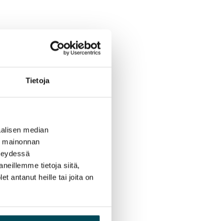
Tietoja
alisen median
ä mainonnan
hteydessä
neillemme tietoja siitä,
 antanut heille tai joita on