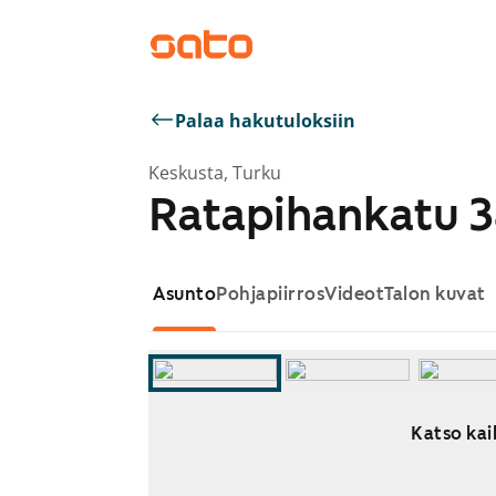
Palaa hakutuloksiin
Keskusta, Turku
Ratapihankatu 3
Asunto
Pohjapiirros
Videot
Talon kuvat
Katso kai
Näytetään dia 1 / 8