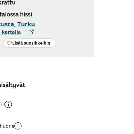
rattu
 talossa hissi
usta, Turku
 kartalla
Lisää suosikkeihin
isältyvät
TO
shuone