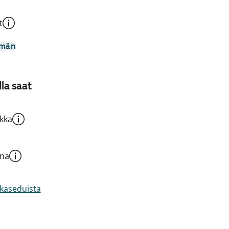
t
mmän
la saat
kka
una
akaseduista