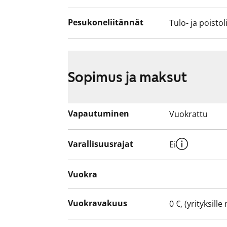
Pesukoneliitännät
Tulo- ja poistol
Sopimus ja maksut
Vapautuminen
Vuokrattu
Varallisuusrajat
Ei
Vuokra
Vuokravakuus
0 €, (yrityksill