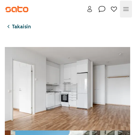
Val
Takaisin