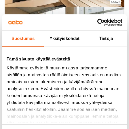
Suostumus
Yksityiskohdat
Tietoja
Tämä sivusto käyttää evästeitä
Käytämme evästeitä muun muassa tarjoamamme
sisällön ja mainosten räätälöimiseen, sosiaalisen median
ominaisuuksien tukemiseen ja kävijämäärämme
analysoimiseen. Evästeiden avulla tehdyssä mainonnan
kohdentamisessa kävijää ei yksilöidä eikä tietoja
yhdistetä kävijältä mahdollisesti muussa yhteydessä
saatuihin henkilötietoihin. Jaamme sosiaalisen median,
mainosalan ja analytiikka-alan kumppaneillemme tietoja
siitä, miten käytät sivustoamme. Kumppanimme voivat