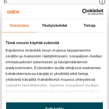
Ei
Vuokra
Vuokravakuus
Suostumus
Yksityiskohdat
Tietoja
0 €, (yrityksille min. 1 kk vuokra)
Kotivakuutus
Tämä sivusto käyttää evästeitä
Pakollinen, ei sisälly vuokraan
Käytämme evästeitä muun muassa tarjoamamme
Vesimaksu
sisällön ja mainosten räätälöimiseen, sosiaalisen median
27 €/hlö/kk
ominaisuuksien tukemiseen ja kävijämäärämme
analysoimiseen. Evästeiden avulla tehdyssä mainonnan
Sähkömaksu
kohdentamisessa kävijää ei yksilöidä eikä tietoja
Vuokralainen solmii itse sähkösopimuksen.
yhdistetä kävijältä mahdollisesti muussa yhteydessä
saatuihin henkilötietoihin. Jaamme sosiaalisen median,
Laajakaista
mainosalan ja analytiikka-alan kumppaneillemme tietoja
Vuokraan sisältyy 50 M laajakaistaliittymä. Voit hankkia
siitä, miten käytät sivustoamme. Kumppanimme voivat
lisänopeutta etuhintaan ottamalla yhteyttä
yhdistää näitä tietoja muihin tietoihin, joita olet antanut
operaattoriin Telia.
heille tai joita on kerätty, kun olet käyttänyt heidän
Salli kaikki