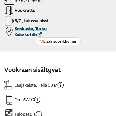
1h+kt+s, 44 m²
Vuokrattu
6/7 , talossa hissi
Keskusta, Turku
Katso kartalla
Lisää suosikkeihin
Vuokraan sisältyvät
Laajakaista, Telia 50 M
OmaSATO
Talopesula