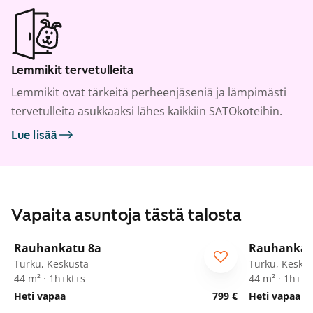
Lemmikit tervetulleita
Lemmikit ovat tärkeitä perheenjäseniä ja lämpimästi
tervetulleita asukkaaksi lähes kaikkiin SATOkoteihin.
Lue lisää
Vapaita asuntoja tästä talosta
1
/
22
Rauhankatu 8a
Rauhankat
Turku, Keskusta
Turku, Kesku
44 m² · 1h+kt+s
44 m² · 1h+kt
Heti vapaa
799 €
Heti vapaa