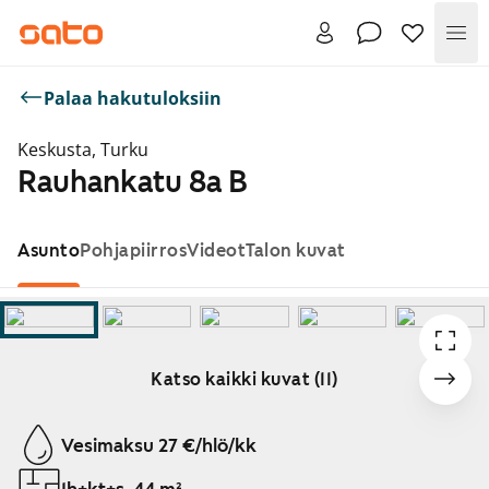
Val
Palaa hakutuloksiin
Keskusta, Turku
Rauhankatu 8a B
Asunto
Pohjapiirros
Videot
Talon kuvat
Katso kaikki kuvat (11)
Näytetään dia 1 / 11
Vesimaksu 27 €/hlö/kk