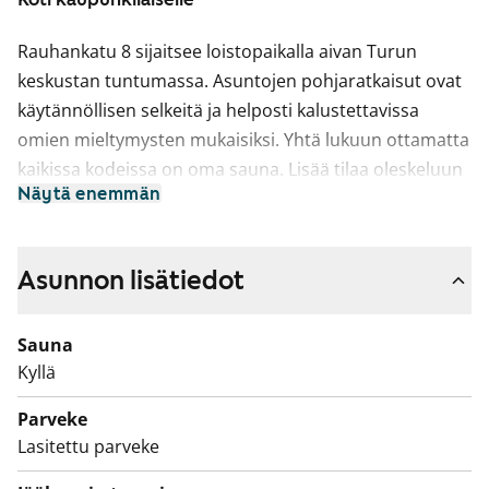
Rauhankatu 8 sijaitsee loistopaikalla aivan Turun
keskustan tuntumassa. Asuntojen pohjaratkaisut ovat
käytännöllisen selkeitä ja helposti kalustettavissa
omien mieltymysten mukaisiksi. Yhtä lukuun ottamatta
kaikissa kodeissa on oma sauna. Lisää tilaa oleskeluun
Näytä enemmän
tuo oma parveke tai pihaterassi. Seitsemän
kerroksisen talon alakerrassa on asukkaiden yhteinen
kerhohuone. Kellarikerroksessa on pesula ja
Asunnon lisätiedot
kuivaushuone sekä irtaimistovarastot. Puolilämmin
autohalli on sisäpihan alla.
Sauna
Kyllä
Parveke
Lasitettu parveke