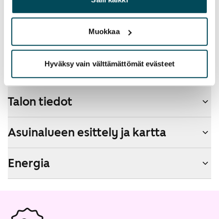
palvelujaan.
Lemmikit sallittu
Kyllä
Muokkaa
Savuton talo
Kyllä
Hyväksy vain välttämättömät evästeet
Talon tiedot
Asuinalueen esittely ja kartta
Energia