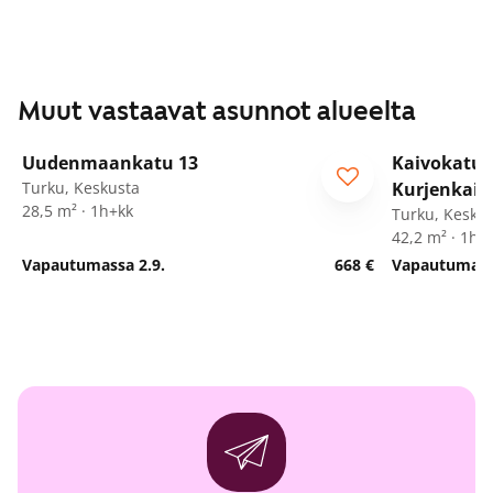
Muut vastaavat asunnot alueelta
1
/
25
Uudenmaankatu 13
Kaivokatu 
Turku, Keskusta
Kurjenkaiv
28,5 m² · 1h+kk
Turku, Kesku
42,2 m² · 1h+
Vapautumassa 2.9.
668 €
Vapautumassa