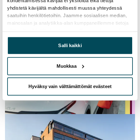
kohdentamisessa kävijää ei yksilöidä eikä tietoja
yhdistetä kävijältä mahdollisesti muussa yhteydessä
saatuihin henkilötietoihin. Jaamme sosiaalisen median,
mainosalan ja analytiikka-alan kumppaneillemme tietoja
siitä, miten käytät sivustoamme. Kumppanimme voivat
yhdistää näitä tietoja muihin tietoihin, joita olet antanut
heille tai joita on kerätty, kun olet käyttänyt heidän
Salli kaikki
palvelujaan.
Muokkaa
Hyväksy vain välttämättömät evästeet