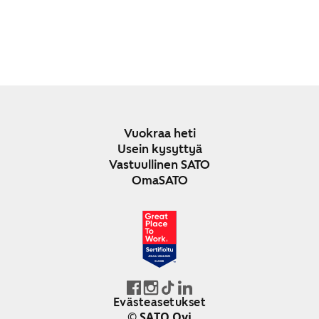
Vuokraa heti
Usein kysyttyä
Vastuullinen SATO
OmaSATO
JOULU 2024-2025
SUOMI
Evästeasetukset
© SATO Oyj