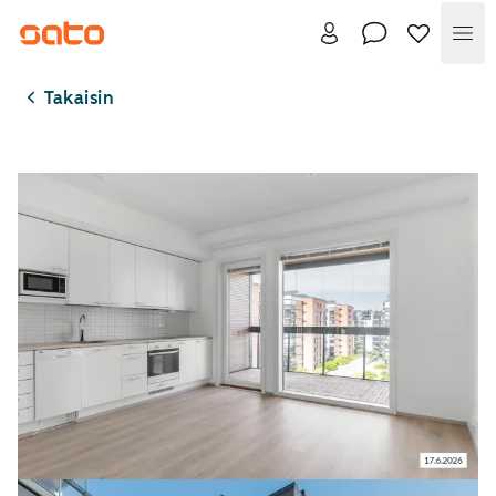
Val
Takaisin