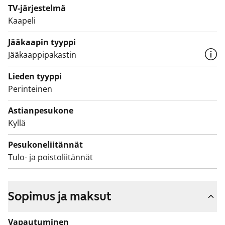
ovat valkoiset. Pyykinpesukoneelle on tilavaraus.
TV-järjestelmä
Kaapeli
Jääkaapin tyyppi
Jääkaappipakastin
Lieden tyyppi
Perinteinen
Astianpesukone
Kyllä
Pesukoneliitännät
Tulo- ja poistoliitännät
Sopimus ja maksut
Vapautuminen