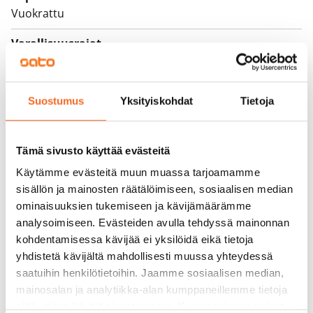
Vuokrattu
Varallisuusrajat
Ei
Vuokra
Suostumus
Yksityiskohdat
Tietoja
Vuokravakuus
0 €, (yrityksille min. 1 kk vuokra)
Tämä sivusto käyttää evästeitä
Kotivakuutus
Käytämme evästeitä muun muassa tarjoamamme
Pakollinen, ei sisälly vuokraan
sisällön ja mainosten räätälöimiseen, sosiaalisen median
ominaisuuksien tukemiseen ja kävijämäärämme
Vesimaksu
analysoimiseen. Evästeiden avulla tehdyssä mainonnan
Kulutuksen mukaan
kohdentamisessa kävijää ei yksilöidä eikä tietoja
yhdistetä kävijältä mahdollisesti muussa yhteydessä
Sähkömaksu
saatuihin henkilötietoihin. Jaamme sosiaalisen median,
Vuokralainen solmii itse sähkösopimuksen.
mainosalan ja analytiikka-alan kumppaneillemme tietoja
siitä, miten käytät sivustoamme. Kumppanimme voivat
Laajakaista