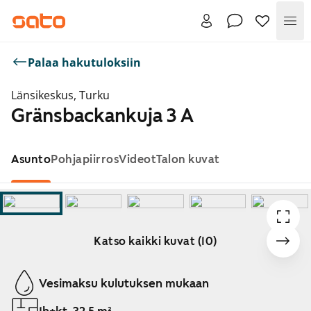
Val
Palaa hakutuloksiin
Länsikeskus, Turku
Gränsbackankuja 3 A
Asunto
Pohjapiirros
Videot
Talon kuvat
Katso kaikki kuvat (10)
Näytetään dia 1 / 10
Vesimaksu kulutuksen mukaan