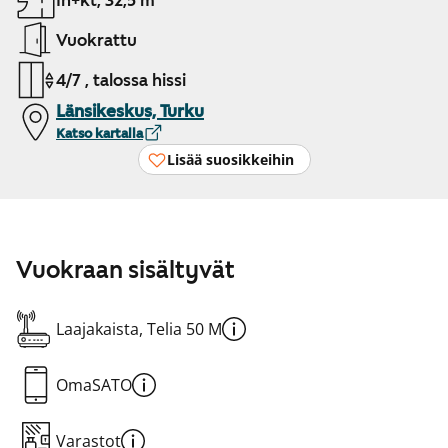
1h+kt, 32,5 m²
Vuokrattu
4/7 , talossa hissi
Länsikeskus, Turku
Katso kartalla
Lisää suosikkeihin
Vuokraan sisältyvät
Laajakaista, Telia 50 M
OmaSATO
Varastot