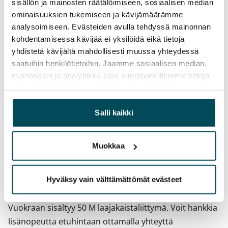
sisällön ja mainosten räätälöimiseen, sosiaalisen median
Toistaiseksi voimassa oleva, minimi asumisaika
ominaisuuksien tukemiseen ja kävijämäärämme
12 kk
analysoimiseen. Evästeiden avulla tehdyssä mainonnan
kohdentamisessa kävijää ei yksilöidä eikä tietoja
Irtisanomis­mahdollisuus
yhdistetä kävijältä mahdollisesti muussa yhteydessä
12 kk vuokrasopimuksesta tai sopimussakolla
saatuihin henkilötietoihin. Jaamme sosiaalisen median,
aiemmin
mainosalan ja analytiikka-alan kumppaneillemme tietoja
siitä, miten käytät sivustoamme. Kumppanimme voivat
Kotivakuutus
yhdistää näitä tietoja muihin tietoihin, joita olet antanut
Pakollinen, ei sisälly vuokraan
heille tai joita on kerätty, kun olet käyttänyt heidän
Salli kaikki
palvelujaan.
Vesimaksu
Kulutuksen mukaan
Muokkaa
Sähkömaksu
Vuokralainen solmii itse sähkösopimuksen.
Hyväksy vain välttämättömät evästeet
Laajakaista
Vuokraan sisältyy 50 M laajakaistaliittymä. Voit hankkia
lisänopeutta etuhintaan ottamalla yhteyttä