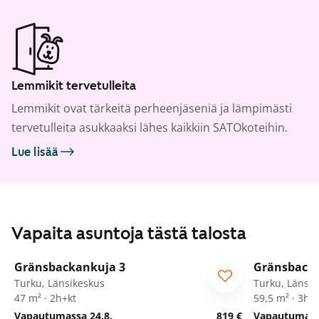
Lemmikit tervetulleita
Lemmikit ovat tärkeitä perheenjäseniä ja lämpimästi
tervetulleita asukkaaksi lähes kaikkiin SATOkoteihin.
Lue lisää
Vapaita asuntoja tästä talosta
1
/
15
Gränsbackankuja 3
Gränsbacka
Turku, Länsikeskus
Turku, Länsik
47 m² · 2h+kt
59,5 m² · 3h+
Vapautumassa 24.8.
819 €
Vapautumassa