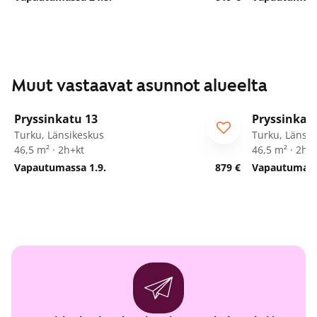
Muut vastaavat asunnot alueelta
1
/
19
Pryssinkatu 13
Pryssinkat
Turku, Länsikeskus
Turku, Länsik
46,5 m² · 2h+kt
46,5 m² · 2h+
Vapautumassa 1.9.
879 €
Vapautumassa