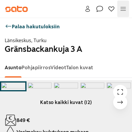
Val
Palaa hakutuloksiin
Länsikeskus, Turku
Gränsbackankuja 3 A
Asunto
Pohjapiirros
Videot
Talon kuvat
Katso kaikki kuvat (12)
Näytetään dia 1 / 12
849 €