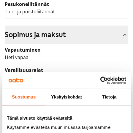
Pesukoneliitännät
Tulo- ja poistoliitännät
Sopimus ja maksut
Vapautuminen
Heti vapaa
Varallisuusrajat
Ei
Vuokra
849 €/kk
Suostumus
Yksityiskohdat
Tietoja
Vuokravakuus
0 €, (yrityksille min. 1 kk vuokra)
Tämä sivusto käyttää evästeitä
Käytämme evästeitä muun muassa tarjoamamme
Vuokrasopimus