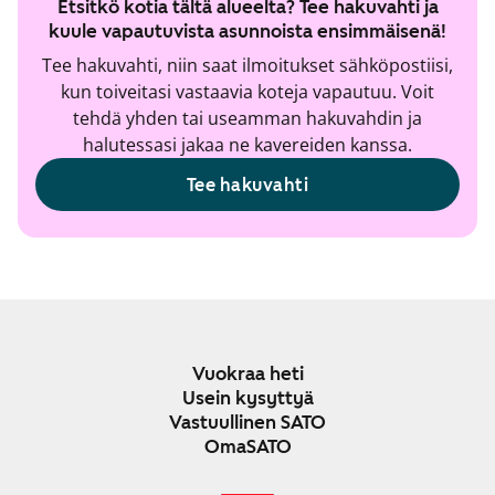
Etsitkö kotia tältä alueelta? Tee hakuvahti ja
kuule vapautuvista asunnoista ensimmäisenä!
Tee hakuvahti, niin saat ilmoitukset sähköpostiisi,
kun toiveitasi vastaavia koteja vapautuu. Voit
tehdä yhden tai useamman hakuvahdin ja
halutessasi jakaa ne kavereiden kanssa.
Tee hakuvahti
Vuokraa heti
Usein kysyttyä
Vastuullinen SATO
OmaSATO