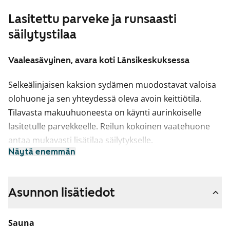
Lasitettu parveke ja runsaasti
säilytystilaa
Vaaleasävyinen, avara koti Länsikeskuksessa
Selkeälinjaisen kaksion sydämen muodostavat valoisa
olohuone ja sen yhteydessä oleva avoin keittiötila.
Tilavasta makuuhuoneesta on käynti aurinkoiselle
lasitetulle parvekkeelle. Reilun kokoinen vaatehuone
antaa mukavasti lisätilaa säilytykselle.
Näytä enemmän
Modernin kodin seinät on maalattu pääosin valkoisiksi
ja tehosteseinä on harmaa. Makuuhuoneiden ja
eteisten komerot ovat valkoiset. Lattiat ovat vaalean
Asunnon lisätiedot
harmaata laminaattia. Keittiön kaapistot ovat valkoiset
ja laminaattityötasot ovat valkean puun sävyiset. Ylä- ja
Sauna