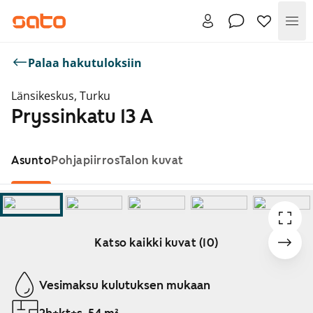
Val
Palaa hakutuloksiin
Länsikeskus, Turku
Pryssinkatu 13 A
Asunto
Pohjapiirros
Talon kuvat
Katso kaikki kuvat (10)
Näytetään dia 1 / 10
Vesimaksu kulutuksen mukaan