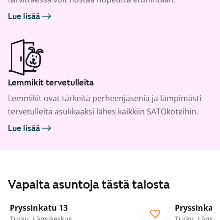
Lue lisää
Lemmikit tervetulleita
Lemmikit ovat tärkeitä perheenjäseniä ja lämpimästi
tervetulleita asukkaaksi lähes kaikkiin SATOkoteihin.
Lue lisää
Vapaita asuntoja tästä talosta
1
/
9
Pryssinkatu 13
Pryssinkat
Turku, Länsikeskus
Turku, Länsik