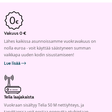
Vakuus 0 €
Lähes kaikissa asunnoissamme vuokravakuus on
nolla euroa - voit käyttää säästyneen summan
vaikkapa uuden kodin sisustamiseen!
Lue lisää
Telia laajakaista
Vuokraan sisältyy Telia 50 M nettiyhteys, ja
tarvittaessa voit nostaa nopeutta etuhintaan.