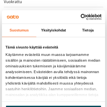
Vuokrattu
Varallisuusrajat
Ei
Vuokra
Suostumus
Yksityiskohdat
Tietoja
Vuokravakuus
0 €, (yrityksille min. 1 kk vuokra)
Tämä sivusto käyttää evästeitä
Kotivakuutus
Käytämme evästeitä muun muassa tarjoamamme
Pakollinen, ei sisälly vuokraan
sisällön ja mainosten räätälöimiseen, sosiaalisen median
ominaisuuksien tukemiseen ja kävijämäärämme
Vesimaksu
analysoimiseen. Evästeiden avulla tehdyssä mainonnan
Kulutuksen mukaan
kohdentamisessa kävijää ei yksilöidä eikä tietoja
yhdistetä kävijältä mahdollisesti muussa yhteydessä
Sähkömaksu
saatuihin henkilötietoihin. Jaamme sosiaalisen median,
Vuokralainen solmii itse sähkösopimuksen.
mainosalan ja analytiikka-alan kumppaneillemme tietoja
siitä, miten käytät sivustoamme. Kumppanimme voivat
Laajakaista
yhdistää näitä tietoja muihin tietoihin, joita olet antanut