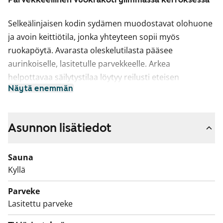
Selkeälinjaisen kodin sydämen muodostavat olohuone
ja avoin keittiötila, jonka yhteyteen sopii myös
ruokapöytä. Avarasta oleskelutilasta pääsee
aurinkoiselle, lasitetulle parvekkeelle. Arkea
helpottavaa säilytystilaa löytyy reilusti eteisen
Näytä enemmän
vaatehuoneesta. Mukavan paikan rentoutumiselle
tarjoaa oma sauna.
Asunnon seinät on maalattu pääosin valkoisiksi,
Asunnon lisätiedot
tehosteseinä on harmaa. Makuuhuoneen ja eteisen
komerot ovat valkoiset. Lattia on tammilaminaattia.
Sauna
Keittiön kaapistot ovat valkoiset ja laminaattityötaso
Kyllä
on vaalean tammen sävyinen. Ylä- ja alakaappien
Parveke
välinen tila on laatoitettu valkoisilla laatoilla.
Lasitettu parveke
Keittiön varusteena on liesi, liesikupu,