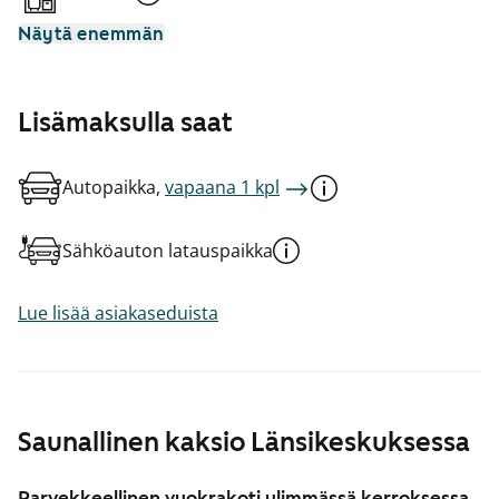
Näytä enemmän
Lisämaksulla saat
Autopaikka,
vapaana 1 kpl
Sähköauton latauspaikka
Lue lisää asiakaseduista
Saunallinen kaksio Länsikeskuksessa
Parvekkeellinen vuokrakoti ylimmässä kerroksessa