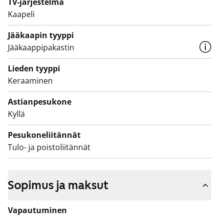
TV-järjestelmä
jääkaappipakastin, astianpesukone ja varaus
Kaapeli
mikroaaltouunille. Kodinkoneet ovat valkoisia.
Jääkaapin tyyppi
Kokonaan laatoitetun kylpyhuoneen seinät ovat
Jääkaappipakastin
valkoiset ja lattia tumman harmaa. Pyykinpesukoneelle
on tilavaraus.
Lieden tyyppi
Keraaminen
Asunto ja koko talo pihoineen ovat savuttomia.
Tulehan kurkkaamaan, miltä tämä vuokrakoti tuntuu
Astianpesukone
paikan päällä.
Kyllä
Pesukoneliitännät
Tulo- ja poistoliitännät
Sopimus ja maksut
Vapautuminen