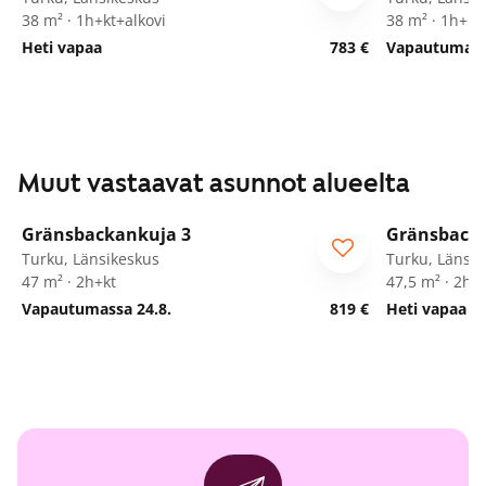
38 m² · 1h+kt+alkovi
38 m² · 1h+kt
Heti vapaa
783 €
Vapautumassa
Muut vastaavat asunnot alueelta
1
/
15
Gränsbackankuja 3
Gränsbacka
Turku, Länsikeskus
Turku, Länsik
47 m² · 2h+kt
47,5 m² · 2h+
Vapautumassa 24.8.
819 €
Heti vapaa