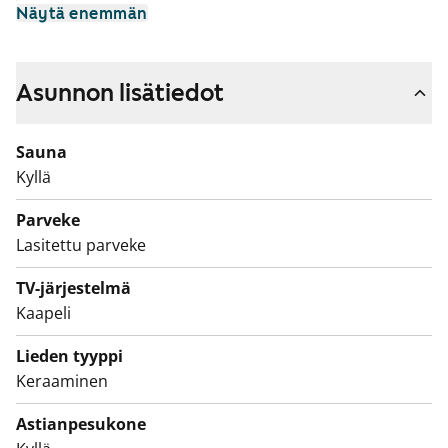
Näytä enemmän
Viihtyisä ja suojaisa sisäpiha, leikkipaikka lapsille.
Kylpyhuone on päivitetty tämän päivän tarpeisiin
Asunnon lisätiedot
sopivaksi. Parveke on lasitettu.
Autohallipaikkoja vuokrattavissa.
Sauna
Kyllä
Asuntojen parvekkeet ovat toistaiseksi käyttökiellossa
ja parvekkeille on suunnitteilla korjauksia. Käyttökiellon
Parveke
ajalta maksetaan vuokrahyvitystä.
Lasitettu parveke
TV-järjestelmä
Kaapeli
Lieden tyyppi
Keraaminen
Astianpesukone