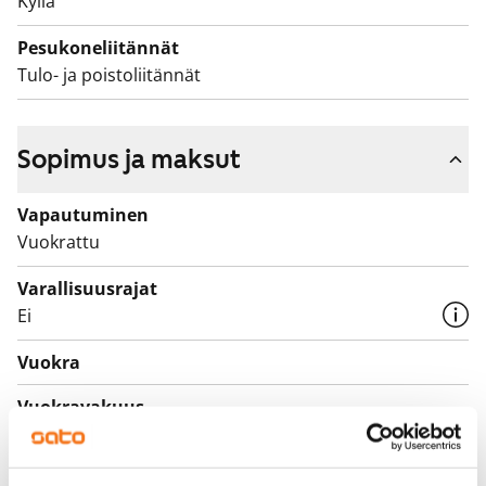
Kyllä
Pesukoneliitännät
Tulo- ja poistoliitännät
Sopimus ja maksut
Vapautuminen
Vuokrattu
Varallisuusrajat
Ei
Vuokra
Vuokravakuus
0 €, (yrityksille min. 1 kk vuokra)
Kotivakuutus