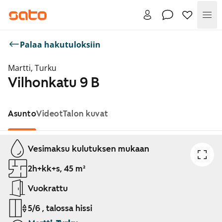
Val
Palaa hakutuloksiin
Martti, Turku
Vilhonkatu 9 B
Asunto
Videot
Talon kuvat
Näytetään dia 1 / 1
Vesimaksu kulutuksen mukaan
2h+kk+s, 45 m²
Vuokrattu
5/6 , talossa hissi