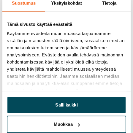
Suostumus
Yksityiskohdat
Tietoja
Pakollinen, ei sisälly vuokraan
Vesimaksu
Tämä sivusto käyttää evästeitä
Kulutuksen mukaan
Käytämme evästeitä muun muassa tarjoamamme
Sähkömaksu
sisällön ja mainosten räätälöimiseen, sosiaalisen median
Vuokralainen solmii itse sähkösopimuksen.
ominaisuuksien tukemiseen ja kävijämäärämme
analysoimiseen. Evästeiden avulla tehdyssä mainonnan
Laajakaista
kohdentamisessa kävijää ei yksilöidä eikä tietoja
Vuokraan sisältyy 50 M laajakaistaliittymä. Voit hankkia
yhdistetä kävijältä mahdollisesti muussa yhteydessä
lisänopeutta etuhintaan ottamalla yhteyttä
saatuihin henkilötietoihin. Jaamme sosiaalisen median,
operaattoriin Telia.
mainosalan ja analytiikka-alan kumppaneillemme tietoja
siitä, miten käytät sivustoamme. Kumppanimme voivat
Lemmikit sallittu
yhdistää näitä tietoja muihin tietoihin, joita olet antanut
Kyllä
heille tai joita on kerätty, kun olet käyttänyt heidän
Salli kaikki
palvelujaan.
Savuton talo
Kyllä
Muokkaa