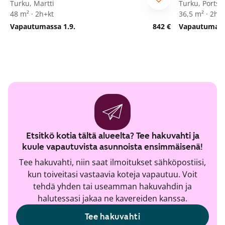
Turku, Martti
Turku, Portsa
48 m² · 2h+kt
36,5 m² · 2h+
Vapautumassa 1.9.
842 €
Vapautumassa
Etsitkö kotia tältä alueelta? Tee hakuvahti ja
kuule vapautuvista asunnoista ensimmäisenä!
Tee hakuvahti, niin saat ilmoitukset sähköpostiisi,
kun toiveitasi vastaavia koteja vapautuu. Voit
tehdä yhden tai useamman hakuvahdin ja
halutessasi jakaa ne kavereiden kanssa.
Tee hakuvahti