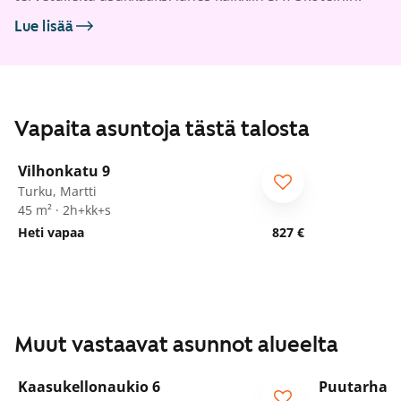
Lue lisää
Vapaita asuntoja tästä talosta
1
/
21
Vilhonkatu 9
Turku, Martti
45 m² · 2h+kk+s
Heti vapaa
827 €
Muut vastaavat asunnot alueelta
1
/
15
Kaasukellonaukio 6
Puutarhaka