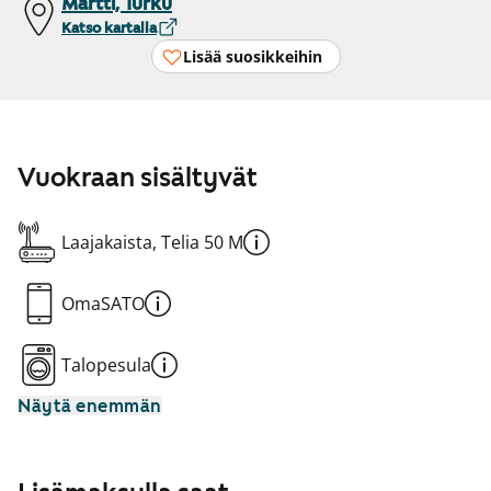
Martti, Turku
Katso kartalla
Lisää suosikkeihin
Vuokraan sisältyvät
Laajakaista, Telia 50 M
OmaSATO
Talopesula
Näytä enemmän