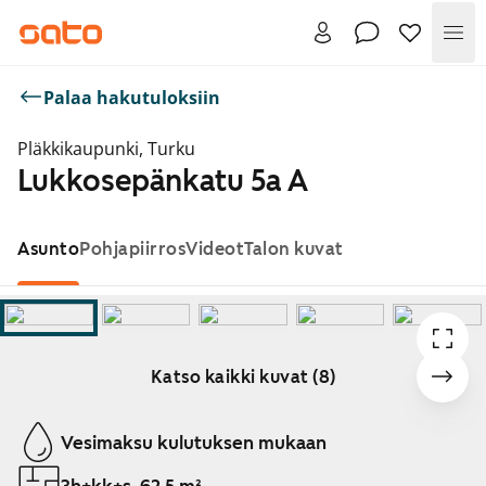
Val
Palaa hakutuloksiin
Pläkkikaupunki, Turku
Lukkosepänkatu 5a A
Asunto
Pohjapiirros
Videot
Talon kuvat
Katso kaikki kuvat (8)
Näytetään dia 1 / 8
Vesimaksu kulutuksen mukaan