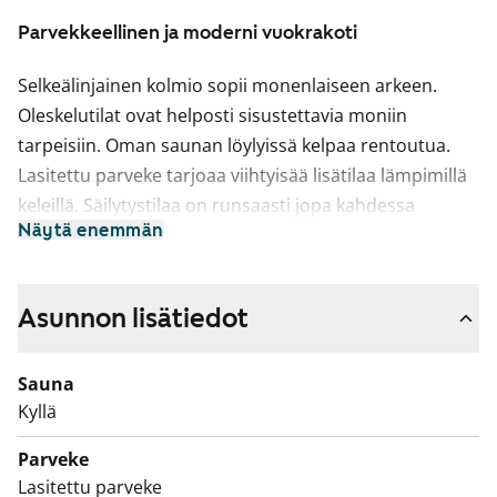
Parvekkeellinen ja moderni vuokrakoti
Selkeälinjainen kolmio sopii monenlaiseen arkeen.
Oleskelutilat ovat helposti sisustettavia moniin
tarpeisiin. Oman saunan löylyissä kelpaa rentoutua.
Lasitettu parveke tarjoaa viihtyisää lisätilaa lämpimillä
keleillä. Säilytystilaa on runsaasti jopa kahdessa
Näytä enemmän
vaatehuoneessa.
Keittiö on vaaleasävyinen ja käytännöllinen. Avaraa
oleskelu tilaa jakaa saareke. Astianpesukoneesi on
Asunnon lisätiedot
mahdollista asentaa sujuvoittamaan arkeasi.
Kylpyhuone on laatoitettu ja siellä on liitännät
Sauna
pyykinpesukoneelle.
Kyllä
Talossa on vuokrattavia autopaikkoja ja
Parveke
pysäköintialueella on myös hitaan latauksen paikkoja.
Lasitettu parveke