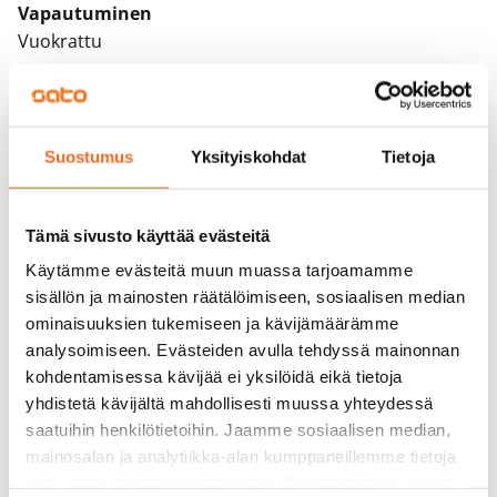
Vapautuminen
Vuokrattu
Varallisuusrajat
Ei
Suostumus
Yksityiskohdat
Tietoja
Vuokra
Vuokravakuus
0 €, (yrityksille min. 1 kk vuokra)
Tämä sivusto käyttää evästeitä
Käytämme evästeitä muun muassa tarjoamamme
Kotivakuutus
sisällön ja mainosten räätälöimiseen, sosiaalisen median
Pakollinen, ei sisälly vuokraan
ominaisuuksien tukemiseen ja kävijämäärämme
analysoimiseen. Evästeiden avulla tehdyssä mainonnan
Vesimaksu
kohdentamisessa kävijää ei yksilöidä eikä tietoja
Kulutuksen mukaan
yhdistetä kävijältä mahdollisesti muussa yhteydessä
saatuihin henkilötietoihin. Jaamme sosiaalisen median,
Sähkömaksu
mainosalan ja analytiikka-alan kumppaneillemme tietoja
Vuokralainen solmii itse sähkösopimuksen.
siitä, miten käytät sivustoamme. Kumppanimme voivat