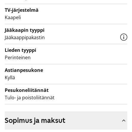
Kiinteistön katoilla olevat aurinkopaneelit tuottavat
TV-järjestelmä
sähköä talon tarpeisiin. Kiinnostuitko? Tule
Kaapeli
tutustumaan, sujuisiko arkesi täällä!
Jääkaapin tyyppi
Jääkaappipakastin
Lieden tyyppi
Perinteinen
Astianpesukone
Kyllä
Pesukoneliitännät
Tulo- ja poistoliitännät
Sopimus ja maksut