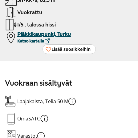
3h+kk+s, 62,5 m²
Vuokrattu
1/5 , talossa hissi
Pläkkikaupunki, Turku
Katso kartalla
Lisää suosikkeihin
Vuokraan sisältyvät
Laajakaista, Telia 50 M
OmaSATO
Varastot