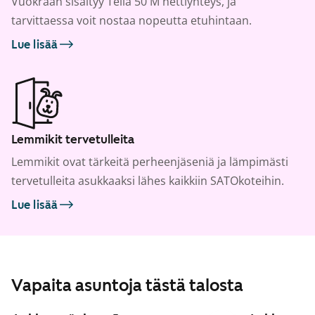
Vuokraan sisältyy Telia 50 M nettiyhteys, ja
tarvittaessa voit nostaa nopeutta etuhintaan.
Lue lisää
Lemmikit tervetulleita
Lemmikit ovat tärkeitä perheenjäseniä ja lämpimästi
tervetulleita asukkaaksi lähes kaikkiin SATOkoteihin.
Lue lisää
Vapaita asuntoja tästä talosta
1
/
23