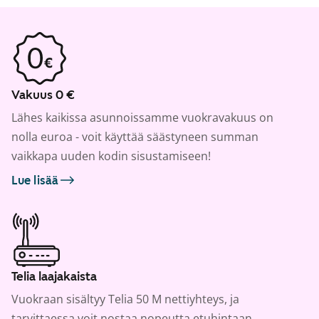
Vakuus 0 €
Lähes kaikissa asunnoissamme vuokravakuus on
nolla euroa - voit käyttää säästyneen summan
vaikkapa uuden kodin sisustamiseen!
Lue lisää
Telia laajakaista
Vuokraan sisältyy Telia 50 M nettiyhteys, ja
tarvittaessa voit nostaa nopeutta etuhintaan.