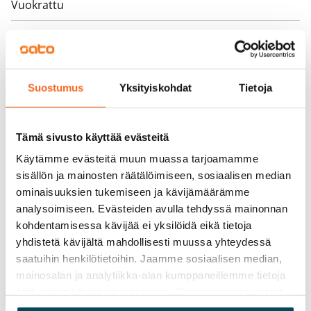
Vuokrattu
Varallisuusrajat
Ei
Vuokra
Suostumus
Yksityiskohdat
Tietoja
Vuokravakuus
0 €, (yrityksille min. 1 kk vuokra)
Tämä sivusto käyttää evästeitä
Kotivakuutus
Käytämme evästeitä muun muassa tarjoamamme
Pakollinen, ei sisälly vuokraan
sisällön ja mainosten räätälöimiseen, sosiaalisen median
ominaisuuksien tukemiseen ja kävijämäärämme
Vesimaksu
analysoimiseen. Evästeiden avulla tehdyssä mainonnan
Kulutuksen mukaan
kohdentamisessa kävijää ei yksilöidä eikä tietoja
yhdistetä kävijältä mahdollisesti muussa yhteydessä
Sähkömaksu
saatuihin henkilötietoihin. Jaamme sosiaalisen median,
Vuokralainen solmii itse sähkösopimuksen.
mainosalan ja analytiikka-alan kumppaneillemme tietoja
siitä, miten käytät sivustoamme. Kumppanimme voivat
Laajakaista
yhdistää näitä tietoja muihin tietoihin, joita olet antanut