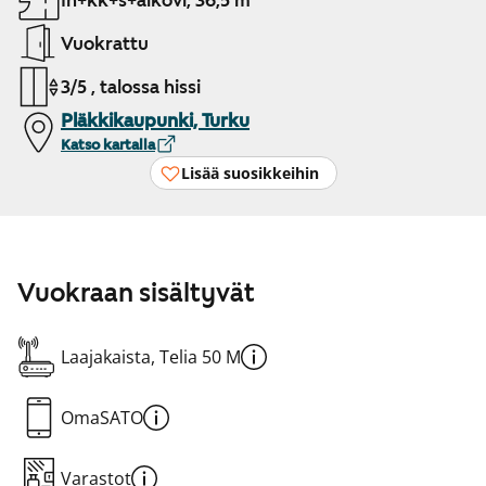
1h+kk+s+alkovi, 36,5 m²
Vuokrattu
3/5 , talossa hissi
Pläkkikaupunki, Turku
Katso kartalla
Lisää suosikkeihin
Vuokraan sisältyvät
Laajakaista, Telia 50 M
OmaSATO
Varastot