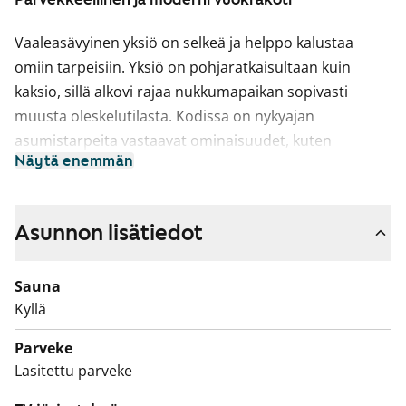
Vaaleasävyinen yksiö on selkeä ja helppo kalustaa
omiin tarpeisiin. Yksiö on pohjaratkaisultaan kuin
kaksio, sillä alkovi rajaa nukkumapaikan sopivasti
muusta oleskelutilasta. Kodissa on nykyajan
asumistarpeita vastaavat ominaisuudet, kuten
Näytä enemmän
säilytystilaa vaatehuoneessa, lisätilaa lasitetulla
parvekkeella sekä oma sauna, jossa voit rentoutua
päivän päätteeksi. Löylyjen jälkeen on mukava siirtyä
Asunnon lisätiedot
vilvoittelemaan lasitetulle parvekkeelle.
Keittotilassa on astianpesukone ja vaaleat pinnat, jotka
Sauna
pitävät ilmeen raikkaana. Oleskelutilaan saat mukavasti
Kyllä
sekä sohvaryhmän, että ruoka- tai työpöydän. Tilava
Parveke
kylpyhuone on laatoitettu ja pyykinpesukoneelle on
Lasitettu parveke
liitännät ja tilavaraus.