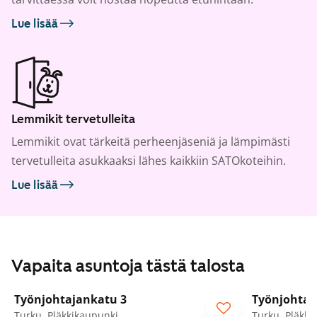
Lue lisää
Lemmikit tervetulleita
Lemmikit ovat tärkeitä perheenjäseniä ja lämpimästi
tervetulleita asukkaaksi lähes kaikkiin SATOkoteihin.
Lue lisää
Vapaita asuntoja tästä talosta
1
/
19
Työnjohtajankatu 3
Työnjohtaj
Turku, Pläkkikaupunki
Turku, Pläkki