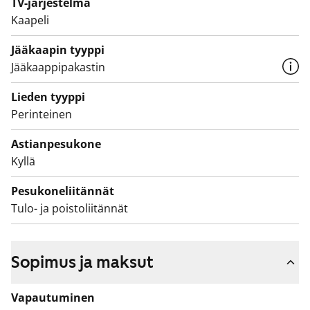
TV-järjestelmä
Kysy myös autopaikkaa, sillä taloyhtiössä on
Kaapeli
vuokrattavia paikkoja ja pysäköintialueella on myös
hitaan latauksen vaihtoehtoja. Tervetuloa tutustumaan
Jääkaapin tyyppi
tarkemmin paikan päälle!
Jääkaappipakastin
Lieden tyyppi
Perinteinen
Astianpesukone
Kyllä
Pesukoneliitännät
Tulo- ja poistoliitännät
Sopimus ja maksut
Vapautuminen