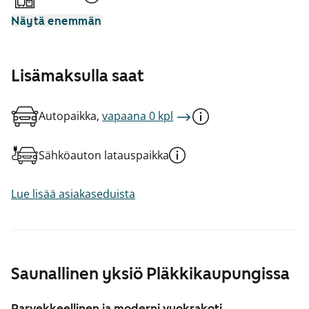
Näytä enemmän
Lisämaksulla saat
Autopaikka,
vapaana 0 kpl
Sähköauton latauspaikka
Lue lisää asiakaseduista
Saunallinen yksiö Pläkkikaupungissa
Parvekkeellinen ja moderni vuokrakoti