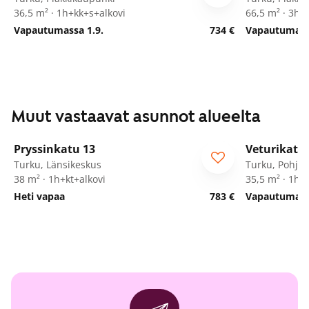
36,5 m² · 1h+kk+s+alkovi
66,5 m² · 3h+
Vapautumassa 1.9.
734 €
Vapautumassa
Muut vastaavat asunnot alueelta
1
/
9
Pryssinkatu 13
Veturikatu 
Turku, Länsikeskus
Turku, Pohjol
38 m² · 1h+kt+alkovi
35,5 m² · 1h+
Heti vapaa
783 €
Vapautumassa