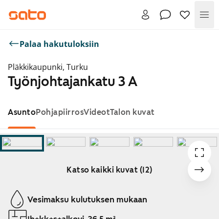
Val
Palaa hakutuloksiin
Pläkkikaupunki, Turku
Työnjohtajankatu 3 A
Asunto
Pohjapiirros
Videot
Talon kuvat
Katso kaikki kuvat (12)
Näytetään dia 1 / 12
Vesimaksu kulutuksen mukaan