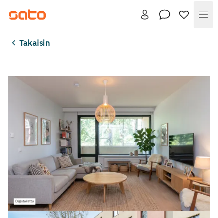
Val
Takaisin