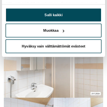
siitä, miten käytät sivustoamme. Kumppanimme voivat
yhdistää näitä tietoja muihin tietoihin, joita olet antanut
heille tai joita on kerätty, kun olet käyttänyt heidän
Salli kaikki
palvelujaan.
Muokkaa
Hyväksy vain välttämättömät evästeet