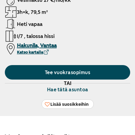
Vesimaksu 27 €/hlö/kk
3h+k, 79,5 m²
Heti vapaa
1/7 , talossa hissi
Hakunila, Vantaa
Katso kartalla
Tee vuokrasopimus
TAI
Hae tätä asuntoa
Lisää suosikkeihin