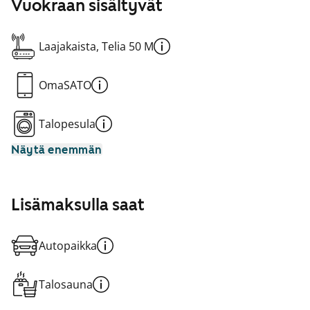
Vuokraan sisältyvät
Laajakaista, Telia 50 M
OmaSATO
Talopesula
Näytä enemmän
Lisämaksulla saat
Autopaikka
Talosauna