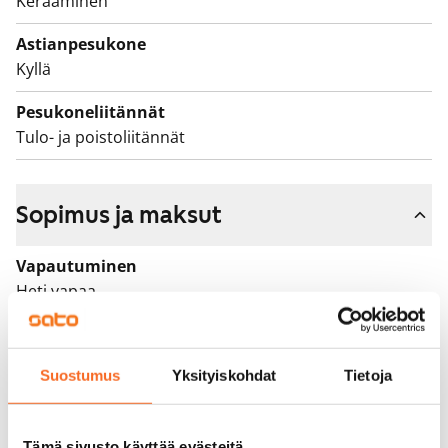
Keraaminen
Astianpesukone
Kyllä
Pesukoneliitännät
Tulo- ja poistoliitännät
Sopimus ja maksut
Vapautuminen
Heti vapaa
Varallisuusrajat
Ei
Suostumus
Yksityiskohdat
Tietoja
Vuokra
989 €/kk
Tämä sivusto käyttää evästeitä