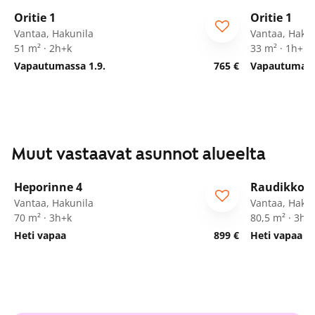
Oritie 1
Oritie 1
Vantaa, Hakunila
Vantaa, Hakun
51 m² · 2h+k
33 m² · 1h+kk
Vapautumassa 1.9.
765 €
Vapautumassa
Muut vastaavat asunnot alueelta
1
/
22
Heporinne 4
Raudikkoku
ARA
Vantaa, Hakunila
Vantaa, Hakun
70 m² · 3h+k
80,5 m² · 3h+
Heti vapaa
899 €
Heti vapaa