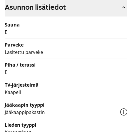
asettua esimerkiksi kahvikupin kera. Kodin
Asunnon lisätiedot
keittiökaapistot on uusittu ja niiden sävynä on
vaniljanvaalea. Kylpyhuoneet on kaakeloitu.
Sauna
Kylpyhuoneessa on tilavaraus pyykinpesukoneelle.
Ei
Olisiko tämä sinun uusi vuokrakotisi?
Parveke
Lasitettu parveke
Piha / terassi
Ei
TV-järjestelmä
Kaapeli
Jääkaapin tyyppi
Jääkaappipakastin
Lieden tyyppi