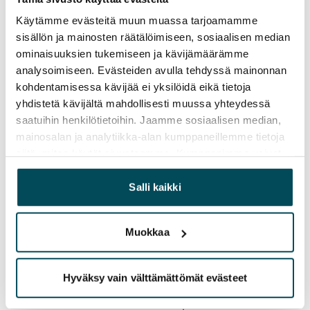
Vuokravakuus
Käytämme evästeitä muun muassa tarjoamamme
0 €, (yrityksille min. 1 kk vuokra)
sisällön ja mainosten räätälöimiseen, sosiaalisen median
ominaisuuksien tukemiseen ja kävijämäärämme
Vuokrasopimus
analysoimiseen. Evästeiden avulla tehdyssä mainonnan
Toistaiseksi voimassa oleva, minimi asumisaika
kohdentamisessa kävijää ei yksilöidä eikä tietoja
12 kk
yhdistetä kävijältä mahdollisesti muussa yhteydessä
saatuihin henkilötietoihin. Jaamme sosiaalisen median,
Irtisanomis­mahdollisuus
mainosalan ja analytiikka-alan kumppaneillemme tietoja
12 kk vuokrasopimuksesta tai sopimussakolla
siitä, miten käytät sivustoamme. Kumppanimme voivat
aiemmin
yhdistää näitä tietoja muihin tietoihin, joita olet antanut
heille tai joita on kerätty, kun olet käyttänyt heidän
Salli kaikki
Kotivakuutus
palvelujaan.
Pakollinen, ei sisälly vuokraan
Muokkaa
Vesimaksu
27 €/hlö/kk
Hyväksy vain välttämättömät evästeet
Sähkömaksu
Vuokralainen solmii itse sähkösopimuksen.