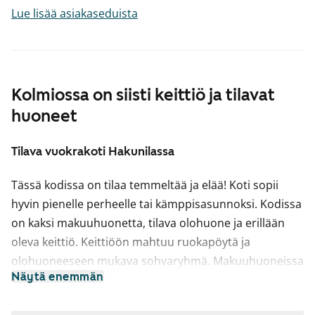
Lue lisää asiakaseduista
Kolmiossa on siisti keittiö ja tilavat
huoneet
Tilava vuokrakoti Hakunilassa
Tässä kodissa on tilaa temmeltää ja elää! Koti sopii
hyvin pienelle perheelle tai kämppisasunnoksi. Kodissa
on kaksi makuuhuonetta, tilava olohuone ja erillään
oleva keittiö. Keittiöön mahtuu ruokapöytä ja
olohuoneeseen mukava sohvaryhmä. Makuuhuoneissa
Näytä enemmän
ja eteisessä on runsaasti valmista kaappitilaa.
Olotilaa voi laajentaa kesäisin parvekkeelle, jonne voit