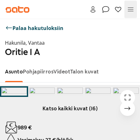
Val
Palaa hakutuloksiin
Hakunila, Vantaa
Oritie 1 A
Asunto
Pohjapiirros
Videot
Talon kuvat
Katso kaikki kuvat (16)
Näytetään dia 1 / 16
989 €