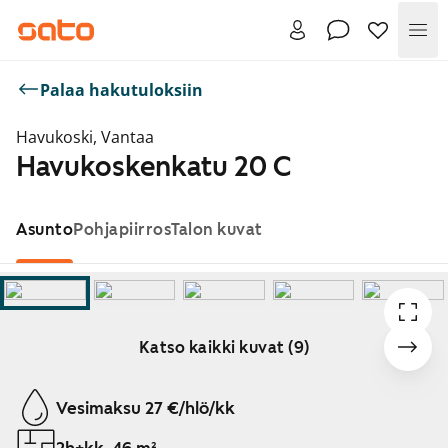
Val
Palaa hakutuloksiin
Havukoski, Vantaa
Havukoskenkatu 20 C
Asunto
Pohjapiirros
Talon kuvat
Katso kaikki kuvat (9)
Näytetään dia 1 / 9
Vesimaksu 27 €/hlö/kk