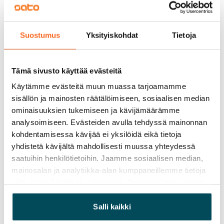
Vuokravakuus
0 €, (yrityksille min. 1 kk vuokra)
Suostumus
Yksityiskohdat
Tietoja
Kotivakuutus
Pakollinen, ei sisälly vuokraan
Tämä sivusto käyttää evästeitä
Vesimaksu
Käytämme evästeitä muun muassa tarjoamamme
27 €/hlö/kk
sisällön ja mainosten räätälöimiseen, sosiaalisen median
ominaisuuksien tukemiseen ja kävijämäärämme
Sähkömaksu
analysoimiseen. Evästeiden avulla tehdyssä mainonnan
Vuokralainen solmii itse sähkösopimuksen.
kohdentamisessa kävijää ei yksilöidä eikä tietoja
yhdistetä kävijältä mahdollisesti muussa yhteydessä
Laajakaista
saatuihin henkilötietoihin. Jaamme sosiaalisen median,
Vuokraan sisältyy 50 M laajakaistaliittymä. Voit hankkia
mainosalan ja analytiikka-alan kumppaneillemme tietoja
lisänopeutta etuhintaan ottamalla yhteyttä
siitä, miten käytät sivustoamme. Kumppanimme voivat
operaattoriin Telia.
yhdistää näitä tietoja muihin tietoihin, joita olet antanut
heille tai joita on kerätty, kun olet käyttänyt heidän
Salli kaikki
Lemmikit sallittu
palvelujaan.
Kyllä