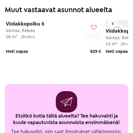
Muut vastaavat asunnot alueelta
1
/
21
Viidakkopolku 6
ARA
ARA
Vantaa, Rekola
Viidakkopo
58 m² · 2h+k+s
Vantaa, Rekol
53 m² · 2h+k+
Heti vapaa
829 €
Heti vapaa
Etsitkö kotia tältä alueelta? Tee hakuvahti ja
kuule vapautuvista asunnoista ensimmäisenä!
Tee hakuvahti, niin saat ilmoitukset sähköpostiisi,