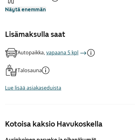
Näytä enemmän
Lisämaksulla saat
Autopaikka,
vapaana 5 kpl
Talosauna
Lue lisää asiakaseduista
Kotoisa kaksio Havukoskella
Aurinkoinen parveke ja pihanäkymät