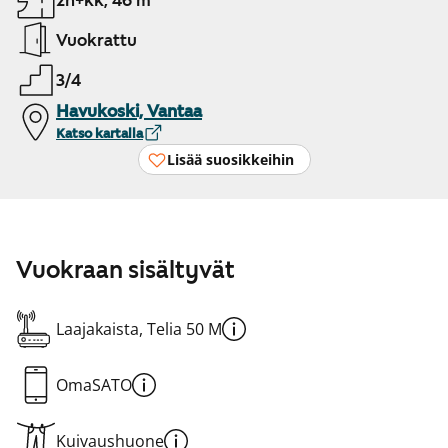
2h+kk, 46 m²
Vuokrattu
3/4
Havukoski, Vantaa
Katso kartalla
Lisää suosikkeihin
Vuokraan sisältyvät
Laajakaista, Telia 50 M
OmaSATO
Kuivaushuone