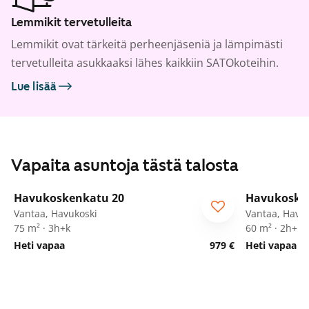
Lemmikit tervetulleita
Lemmikit ovat tärkeitä perheenjäseniä ja lämpimästi
tervetulleita asukkaaksi lähes kaikkiin SATOkoteihin.
Lue lisää
Vapaita asuntoja tästä talosta
1
/
19
Havukoskenkatu 20
Havukoske
Vantaa, Havukoski
Vantaa, Havu
75 m² · 3h+k
60 m² · 2h+k
Heti vapaa
979 €
Heti vapaa