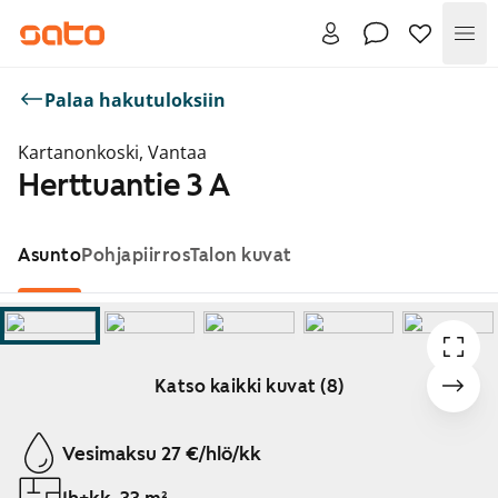
Val
Palaa hakutuloksiin
Kartanonkoski, Vantaa
Herttuantie 3 A
Asunto
Pohjapiirros
Talon kuvat
Katso kaikki kuvat (8)
Näytetään dia 1 / 8
Vesimaksu 27 €/hlö/kk