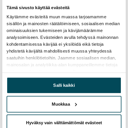
Vuokra
Tämä sivusto käyttää evästeitä
Vuokravakuus
Käytämme evästeitä muun muassa tarjoamamme
0 €, (yrityksille min. 1 kk vuokra)
sisällön ja mainosten räätälöimiseen, sosiaalisen median
ominaisuuksien tukemiseen ja kävijämäärämme
Kotivakuutus
analysoimiseen. Evästeiden avulla tehdyssä mainonnan
Pakollinen, ei sisälly vuokraan
kohdentamisessa kävijää ei yksilöidä eikä tietoja
yhdistetä kävijältä mahdollisesti muussa yhteydessä
Vesimaksu
saatuihin henkilötietoihin. Jaamme sosiaalisen median,
27 €/hlö/kk
mainosalan ja analytiikka-alan kumppaneillemme tietoja
siitä, miten käytät sivustoamme. Kumppanimme voivat
Sähkömaksu
yhdistää näitä tietoja muihin tietoihin, joita olet antanut
Vuokralainen solmii itse sähkösopimuksen.
heille tai joita on kerätty, kun olet käyttänyt heidän
Salli kaikki
palvelujaan.
Laajakaista
Vuokraan sisältyy 10 M laajakaistaliittymä. Voit hankkia
Muokkaa
lisänopeutta etuhintaan ottamalla yhteyttä
operaattoriin Telia.
Hyväksy vain välttämättömät evästeet