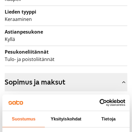
Lieden tyyppi
Keraaminen
Astianpesukone
Kyllä
Pesukoneliitännät
Tulo- ja poistoliitännät
Sopimus ja maksut
Vapautuminen
Vuokrattu
Varallisuusrajat
Suostumus
Yksityiskohdat
Tietoja
Ei