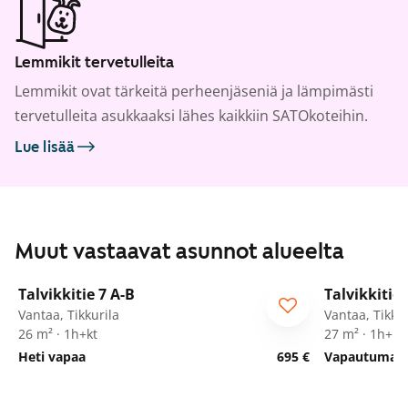
Lemmikit tervetulleita
Lemmikit ovat tärkeitä perheenjäseniä ja lämpimästi
tervetulleita asukkaaksi lähes kaikkiin SATOkoteihin.
Lue lisää
Muut vastaavat asunnot alueelta
1
/
9
Talvikkitie 7 A-B
Talvikkitie 
Vantaa, Tikkurila
Vantaa, Tikkur
26 m² · 1h+kt
27 m² · 1h+kt
Heti vapaa
695 €
Vapautumassa