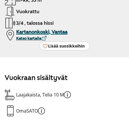
1h+kk, 33 m²
Vuokrattu
3/4 , talossa hissi
Kartanonkoski, Vantaa
Katso kartalla
Lisää suosikkeihin
Vuokraan sisältyvät
Laajakaista, Telia 10 M
OmaSATO