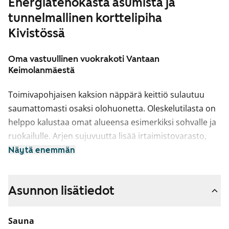
Energiatehokasta asumista ja
tunnelmallinen korttelipiha
Kivistössä
Oma vastuullinen vuokrakoti Vantaan
Keimolanmäestä
Toimivapohjaisen kaksion näppärä keittiö sulautuu
saumattomasti osaksi olohuonetta. Oleskelutilasta on
helppo kalustaa omat alueensa esimerkiksi sohvalle ja
ruokailulle. Arjen sujuvuutta lisää irtaimistovarasto,
joka löytyy asunnon eteisen yhteydestä: sinne
Näytä enemmän
mahtuvat sähköpyörä, lastenvaunut tai golf-varusteet.
Lisäksi makuuhuoneessa ja eteisessä on runsaasti
Asunnon lisätiedot
kaappitilaa. Näkymät avarasta kodista avautuvat
kahteen suuntaan Lincolninaukiolle ja sisäpihalle.
Autoiletko ja tarvitset oman autopaikan?
Sauna