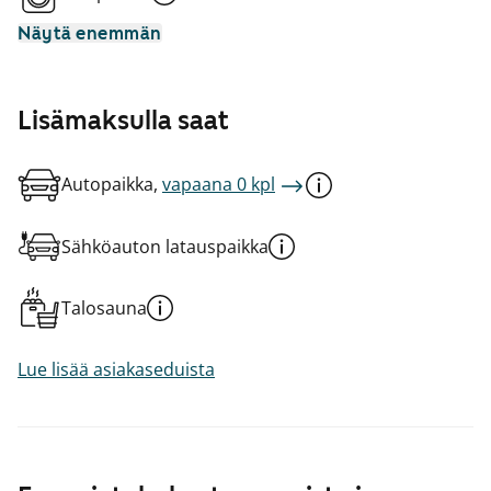
Näytä enemmän
Lisämaksulla saat
Autopaikka,
vapaana 0 kpl
Sähköauton latauspaikka
Talosauna
Lue lisää asiakaseduista