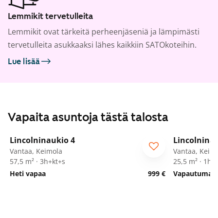
Lemmikit tervetulleita
Lemmikit ovat tärkeitä perheenjäseniä ja lämpimästi
tervetulleita asukkaaksi lähes kaikkiin SATOkoteihin.
Lue lisää
Vapaita asuntoja tästä talosta
1
/
42
Lincolninaukio 4
Lincolnina
Vantaa, Keimola
Vantaa, Keim
57,5 m² · 3h+kt+s
25,5 m² · 1h+
Heti vapaa
999 €
Vapautumassa