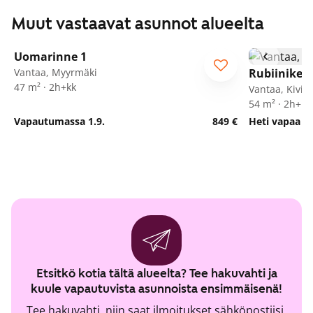
Muut vastaavat asunnot alueelta
1
/
21
Uomarinne 1
Vantaa, Myyrmäki
Rubiinikeh
47 m² · 2h+kk
Vantaa, Kivist
54 m² · 2h+kt
Vapautumassa 1.9.
849 €
Heti vapaa
Etsitkö kotia tältä alueelta? Tee hakuvahti ja
kuule vapautuvista asunnoista ensimmäisenä!
Tee hakuvahti, niin saat ilmoitukset sähköpostiisi,