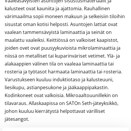
Vaaleasävyisten asuntojen sisustusmateriaalit ja 
harmaata laattaa. Tehopohjaisessa kylpyhuoneessa on
kalusteet ovat kauniita ja ajattomia. Rauhallinen 
tilaa myös pyykkikoneellesi. Pyykkien lajittelu ja säilytys
värimaailma sopii moneen makuun ja selkeisiin tiloihin 
hoituu näppärästi pyykkikaapin ansiosta.
sisustat oman kotisi helposti. Asuntojen lattiat ovat 
vaalean tammensävyistä laminaattia ja seinät on 
Tule näytölle ja ihastu tämän ilmavan asunnon
maalattu vaaleiksi. Keittiössä on valkoiset kaapistot, 
käytännöllisiin tilaratkaisuihin! Olisiko tässä uusi
joiden ovet ovat puusyykuvioista mikrolaminaattia ja 
vuokrakotisi?
niissä on metalliset tai kuparinväriset vetimet. Ylä- ja 
5.10.2023 aukeava ostoskeskus Kivis on 6 minuutin
alakaappien välinen tila on vaaleaa laminaattia tai 
bussimatkan päässä.
rosteria ja työtasot harmaata laminaattia tai rosteria. 
Varustukseen kuuluu induktiotaso ja kalusteuuni, 
Ostoskeskus Kivis on 6 minuutin bussimatkan päässä.
liesikupu, astianpesukone ja jääkaappipakastin. 
Kodinkoneet ovat valkoisia. Mikroaaltouunillekin on 
tilavaraus. Allaskaapissa on SATOn Seth-jäteyksikkö, 
johon kuuluu kierrätystä helpottavat värilliset 
jätesangot.
