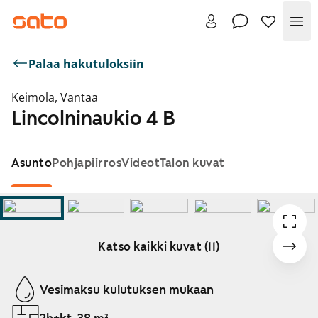
Val
Palaa hakutuloksiin
Keimola, Vantaa
Lincolninaukio 4 B
Asunto
Pohjapiirros
Videot
Talon kuvat
Katso kaikki kuvat (11)
Näytetään dia 1 / 11
Vesimaksu kulutuksen mukaan