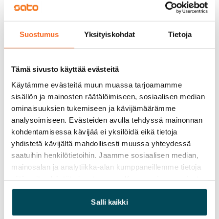
Kylpyhuoneen kalusteet ovat valkoista, SATOlle 
suunniteltua Kide-mallistoa. Malliston 
massiivilaminaattia olevat kalusteet on valmistettu 
Suostumus
Yksityiskohdat
Tietoja
Suomessa ja niille on myönnetty sekä Avainlippu että 
Design from Finland -merkki. Kylpyhuoneen seinät ovat 
Tämä sivusto käyttää evästeitä
valkoista ja lattiat harmaata laattaa. Kylpyhuoneessa 
on tilavaraus ja liitännät pyykinpesukoneelle.
Käytämme evästeitä muun muassa tarjoamamme
sisällön ja mainosten räätälöimiseen, sosiaalisen median
ominaisuuksien tukemiseen ja kävijämäärämme
Sopimus ja maksut
analysoimiseen. Evästeiden avulla tehdyssä mainonnan
kohdentamisessa kävijää ei yksilöidä eikä tietoja
Vapautuminen
yhdistetä kävijältä mahdollisesti muussa yhteydessä
saatuihin henkilötietoihin. Jaamme sosiaalisen median,
Vuokrattu
mainosalan ja analytiikka-alan kumppaneillemme tietoja
Varallisuusrajat
siitä, miten käytät sivustoamme. Kumppanimme voivat
Ei
yhdistää näitä tietoja muihin tietoihin, joita olet antanut
heille tai joita on kerätty, kun olet käyttänyt heidän
Salli kaikki
Vuokra
palvelujaan.