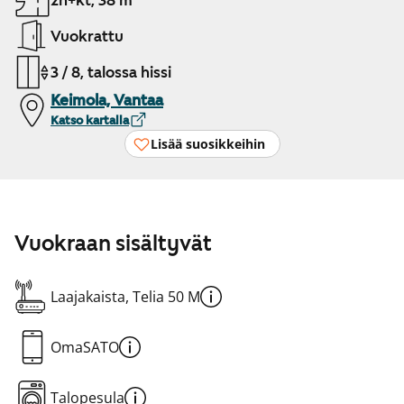
2h+kt, 38 m²
Vuokrattu
3 / 8, talossa hissi
Keimola, Vantaa
Katso kartalla
Lisää suosikkeihin
Vuokraan sisältyvät
Laajakaista, Telia 50 M
OmaSATO
Talopesula