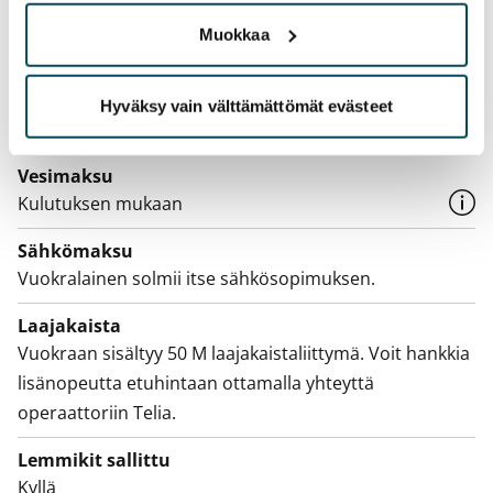
Vuokravakuus
Muokkaa
0 €, (yrityksille min. 1 kk vuokra)
Kotivakuutus
Hyväksy vain välttämättömät evästeet
Pakollinen, ei sisälly vuokraan
Vesimaksu
Kulutuksen mukaan
Sähkömaksu
Vuokralainen solmii itse sähkösopimuksen.
Laajakaista
Vuokraan sisältyy 50 M laajakaistaliittymä. Voit hankkia
lisänopeutta etuhintaan ottamalla yhteyttä
operaattoriin Telia.
Lemmikit sallittu
Kyllä