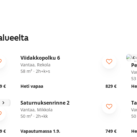
alueelta
1
/
21
Viidakkopolku 6
ARA
A
Vantaa, Rekola
Pe
58 m² · 2h+k+s
Va
53
9 €
Heti vapaa
829 €
He
1
/
15
Saturnuksenrinne 2
Ta
Vantaa, Mikkola
Va
50 m² · 2h+kk
50
9 €
Vapautumassa 1.9.
749 €
He