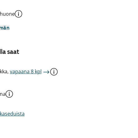
shuone
mmän
la saat
kka,
vapaana 8 kpl
una
akaseduista