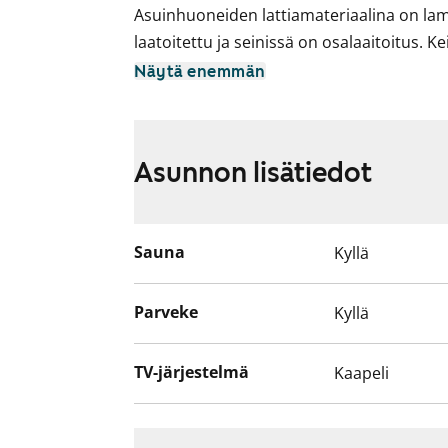
Asuinhuoneiden lattiamateriaalina on lam
laatoitettu ja seinissä on osalaaitoitus. K
levyinen liesi sekä varaus astianpesukonee
Näytä enemmän
Asuntojen parvekkeet ovat toistaiseksi käy
suunnitteilla korjauksia. Käyttökiellon aj
Asunnon lisätiedot
Sauna
Kyllä
Parveke
Kyllä
TV-järjestelmä
Kaapeli