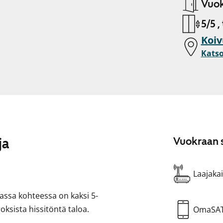
Vuok
5/5 ,
Koiv
Katso
ja
Vuokraan s
Laajakai
assa kohteessa on kaksi 5-
roksista hissitöntä taloa.
OmaSA