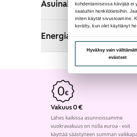
Asuinalueen esittely ja k
kohdentamisessa kävijää ei y
saatuihin henkilötietoihin. J
miten käytät sivustoamme. Kump
kerätty, kun olet käyttänyt he
Energia
Hyväksy vain välttämä
evästeet
Vakuus 0 €
Lähes kaikissa asunnoissamme
vuokravakuus on nolla euroa - voit
käyttää säästyneen summan vaikkap