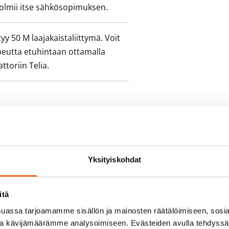
olmii itse sähkösopimuksen.
yy 50 M laajakaistaliittymä. Voit
peutta etuhintaan ottamalla
ttoriin Telia.
Yksityiskohdat
itä
assa tarjoamamme sisällön ja mainosten räätälöimiseen, sosia
ja kävijämäärämme analysoimiseen. Evästeiden avulla tehdyss