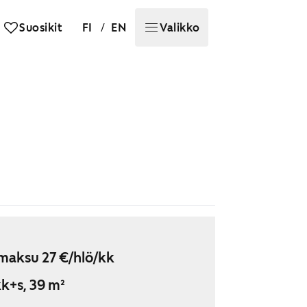
/
Suosikit
FI
EN
Valikko
maksu 27 €/hlö/kk
k+s, 39 m²