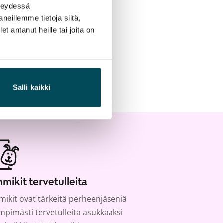
hteydessä
neillemme tietoja siitä,
 antanut heille tai joita on
Salli kaikki
mikit tervetulleita
ikit ovat tärkeitä perheenjäseniä
ämpimästi tervetulleita asukkaaksi