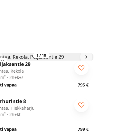
1
/
18
RA
ijaksentie 29
ntaa, Rekola
 m² · 2h+k+s
ti vapaa
795 €
1
/
15
rhurintie 8
ntaa, Hiekkaharju
 m² · 2h+kt
ti vapaa
799 €