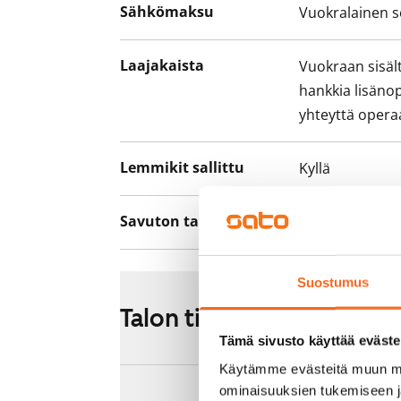
Sähkömaksu
Vuokralainen s
Laajakaista
Vuokraan sisält
hankkia lisäno
yhteyttä operaa
Lemmikit sallittu
Kyllä
Savuton talo
Ei
Suostumus
Talon tiedot
Tämä sivusto käyttää eväste
Käytämme evästeitä muun mu
ominaisuuksien tukemiseen 