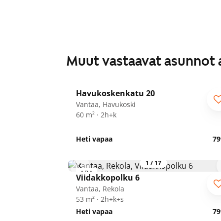
Muut vastaavat asunnot 
1
/
19
Havukoskenkatu 20
Vantaa, Havukoski
60 m² · 2h+k
Heti vapaa
79
1
/
17
ARA
Viidakkopolku 6
Vantaa, Rekola
53 m² · 2h+k+s
Heti vapaa
79