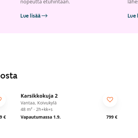
nopeutta etuhintaan.
lähe
Lue lisää
Lue 
losta
1
/
28
Karsikkokuja 2
Vantaa, Koivukylä
48 m² · 2h+kk+s
9 €
Vapautumassa 1.9.
799 €