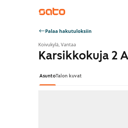
Palaa hakutuloksiin
Koivukylä, Vantaa
Karsikkokuja 2 
Asunto
Talon kuvat
Näytetään dia 1 / 1