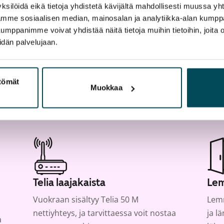
artta
ksilöidä eikä tietoja yhdistetä kävijältä mahdollisesti muussa y
aamme sosiaalisen median, mainosalan ja analytiikka-alan kumppa
panimme voivat yhdistää näitä tietoja muihin tietoihin, joita olet
idän palvelujaan.
ttömät
Muokkaa
Telia laajakaista
Lem
Vuokraan sisältyy Telia 50 M
Lemm
nettiyhteys, ja tarvittaessa voit nostaa
ja l
a