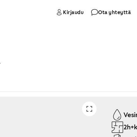
Kirjaudu
Ota yhteyttä
A
Vesi
2h+k