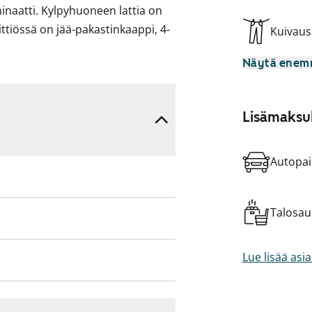
inaatti. Kylpyhuoneen lattia on
eittiössä on jää-pakastinkaappi, 4-
Kuivau
lle.
Näytä ene
ttökiellossa ja parvekkeille on
alta maksetaan vuokrahyvitystä.
Lisämaksul
Autopai
Talosa
Lue lisää asi