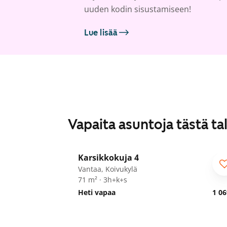
uuden kodin sisustamiseen!
Lue lisää
Vapaita asuntoja tästä ta
1
/
29
Karsikkokuja 4
Vantaa, Koivukylä
71 m² · 3h+k+s
Heti vapaa
1 06