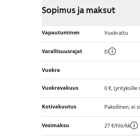
Sopimus ja maksut
Vapautuminen
Vuokrattu
Varallisuusrajat
Ei
Vuokra
Vuokravakuus
0 €, (yrityksill
Kotivakuutus
Pakollinen, ei 
Vesimaksu
27 €/hlö/kk