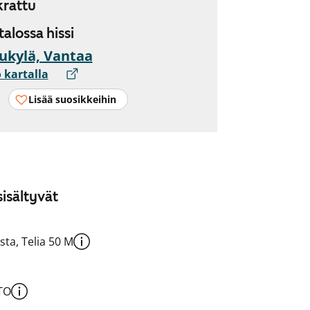
rattu
 talossa hissi
ukylä, Vantaa
 kartalla
Lisää suosikkeihin
isältyvät
sta, Telia 50 M
TO