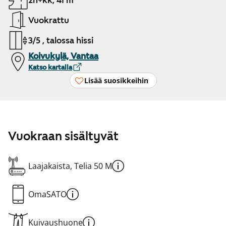
2h+kk, 41 m²
Vuokrattu
3/5 , talossa hissi
Koivukylä, Vantaa
Katso kartalla
Lisää suosikkeihin
Vuokraan sisältyvät
Laajakaista, Telia 50 M
OmaSATO
Kuivaushuone