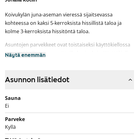
Koivukylän juna-aseman vieressä sijaitsevassa
kohteessa on kaksi 5-kerroksista hissillistä taloa ja
kolme 3-kerroksista hissitöntä taloa.
Asuntojen parvekkeet ovat toistaiseksi käyttökiellossa
ja parvekkeille on suunnitteilla korjauksia. Käyttökiellon
Näytä enemmän
ajalta maksetaan vuokrahyvitystä.
Asunnon lisätiedot
Sauna
Ei
Parveke
Kyllä