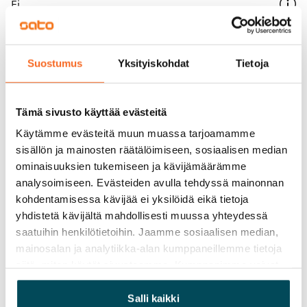
Ei
Vuokra
Vuokravakuus
Suostumus
Yksityiskohdat
Tietoja
0 €, (yrityksille min. 1 kk vuokra)
Kotivakuutus
Tämä sivusto käyttää evästeitä
Pakollinen, ei sisälly vuokraan
Käytämme evästeitä muun muassa tarjoamamme
sisällön ja mainosten räätälöimiseen, sosiaalisen median
Vesimaksu
ominaisuuksien tukemiseen ja kävijämäärämme
27 €/hlö/kk
analysoimiseen. Evästeiden avulla tehdyssä mainonnan
kohdentamisessa kävijää ei yksilöidä eikä tietoja
Sähkömaksu
yhdistetä kävijältä mahdollisesti muussa yhteydessä
Vuokralainen solmii itse sähkösopimuksen.
saatuihin henkilötietoihin. Jaamme sosiaalisen median,
Laajakaista
mainosalan ja analytiikka-alan kumppaneillemme tietoja
Vuokraan sisältyy 50 M laajakaistaliittymä. Voit hankkia
siitä, miten käytät sivustoamme. Kumppanimme voivat
yhdistää näitä tietoja muihin tietoihin, joita olet antanut
lisänopeutta etuhintaan ottamalla yhteyttä
heille tai joita on kerätty, kun olet käyttänyt heidän
Salli kaikki
operaattoriin Telia.