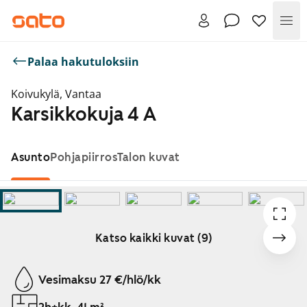
Val
Palaa hakutuloksiin
Koivukylä, Vantaa
Karsikkokuja 4 A
Asunto
Pohjapiirros
Talon kuvat
Katso kaikki kuvat (9)
Näytetään dia 1 / 9
Vesimaksu 27 €/hlö/kk