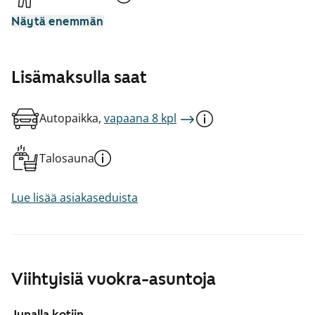
Näytä enemmän
Lisämaksulla saat
Autopaikka,
vapaana 8 kpl
Talosauna
Lue lisää asiakaseduista
Viihtyisiä vuokra-asuntoja
Junalla kotiin