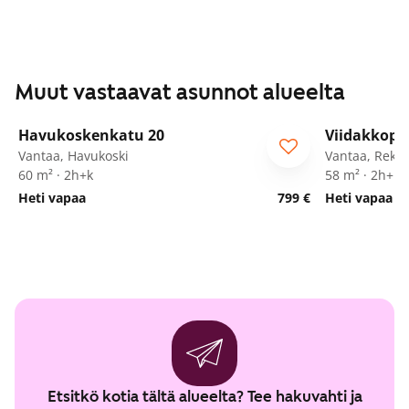
Muut vastaavat asunnot alueelta
1
/
19
Havukoskenkatu 20
Viidakkopo
ARA
Vantaa, Havukoski
Vantaa, Rekol
60 m² · 2h+k
58 m² · 2h+k+
Heti vapaa
799 €
Heti vapaa
Etsitkö kotia tältä alueelta? Tee hakuvahti ja