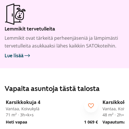
Lemmikit tervetulleita
Lemmikit ovat tärkeitä perheenjäseniä ja lämpimästi
tervetulleita asukkaaksi lähes kaikkiin SATOkoteihin.
Lue lisää
Vapaita asuntoja tästä talosta
1
/
29
Karsikkokuja 4
Karsikkoku
Vantaa, Koivukylä
Vantaa, Koivu
71 m² · 3h+k+s
48 m² · 2h+kk
Heti vapaa
1 069 €
Vapautumassa