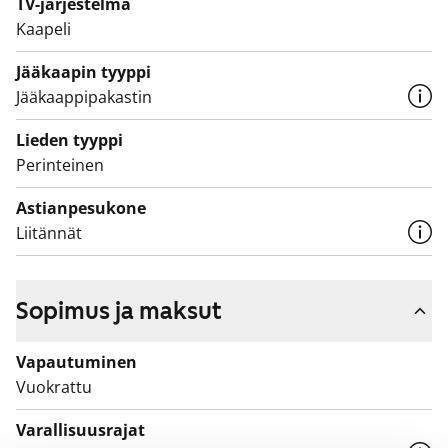
TV-järjestelmä
Kaapeli
Jääkaapin tyyppi
Jääkaappipakastin
Lieden tyyppi
Perinteinen
Astianpesukone
Liitännät
Sopimus ja maksut
Vapautuminen
Vuokrattu
Varallisuusrajat