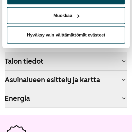
palvelujaan.
Lemmikit sallittu
Muokkaa
Kyllä
Savuton talo
Hyväksy vain välttämättömät evästeet
Ei
Talon tiedot
Asuinalueen esittely ja kartta
Energia