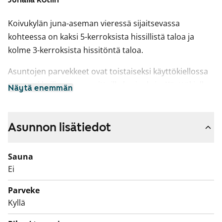
Koivukylän juna-aseman vieressä sijaitsevassa
kohteessa on kaksi 5-kerroksista hissillistä taloa ja
kolme 3-kerroksista hissitöntä taloa.
Asuntojen parvekkeet ovat toistaiseksi käyttökiellossa
ja parvekkeille on suunnitteilla korjauksia. Käyttökiellon
Näytä enemmän
ajalta maksetaan vuokrahyvitystä.
Asunnon lisätiedot
Sauna
Ei
Parveke
Kyllä