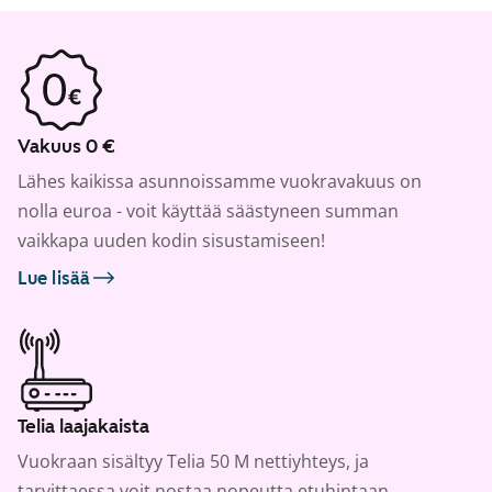
Vakuus 0 €
Lähes kaikissa asunnoissamme vuokravakuus on
nolla euroa - voit käyttää säästyneen summan
vaikkapa uuden kodin sisustamiseen!
Lue lisää
Telia laajakaista
Vuokraan sisältyy Telia 50 M nettiyhteys, ja
tarvittaessa voit nostaa nopeutta etuhintaan.