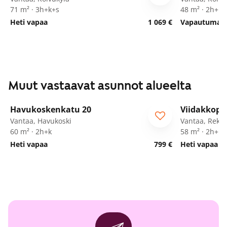
71 m² · 3h+k+s
48 m² · 2h+kk
Heti vapaa
1 069 €
Vapautumassa
Muut vastaavat asunnot alueelta
1
/
19
Havukoskenkatu 20
Viidakkopo
ARA
Vantaa, Havukoski
Vantaa, Rekol
60 m² · 2h+k
58 m² · 2h+k+
Heti vapaa
799 €
Heti vapaa