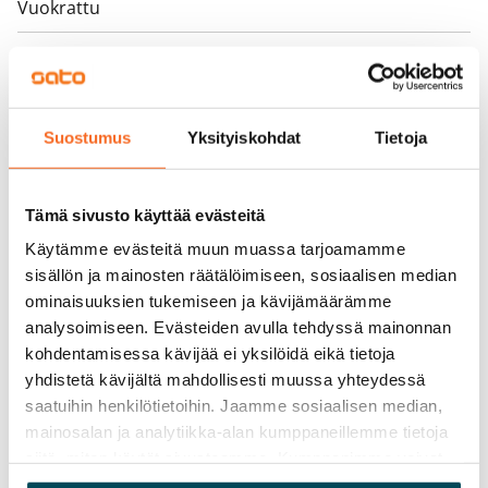
Vuokrattu
Varallisuusrajat
Ei
Vuokra
Suostumus
Yksityiskohdat
Tietoja
Vuokravakuus
0 €, (yrityksille min. 1 kk vuokra)
Tämä sivusto käyttää evästeitä
Kotivakuutus
Käytämme evästeitä muun muassa tarjoamamme
Pakollinen, ei sisälly vuokraan
sisällön ja mainosten räätälöimiseen, sosiaalisen median
ominaisuuksien tukemiseen ja kävijämäärämme
Vesimaksu
analysoimiseen. Evästeiden avulla tehdyssä mainonnan
27 €/hlö/kk
kohdentamisessa kävijää ei yksilöidä eikä tietoja
yhdistetä kävijältä mahdollisesti muussa yhteydessä
Sähkömaksu
saatuihin henkilötietoihin. Jaamme sosiaalisen median,
Vuokralainen solmii itse sähkösopimuksen.
mainosalan ja analytiikka-alan kumppaneillemme tietoja
siitä, miten käytät sivustoamme. Kumppanimme voivat
Laajakaista
yhdistää näitä tietoja muihin tietoihin, joita olet antanut