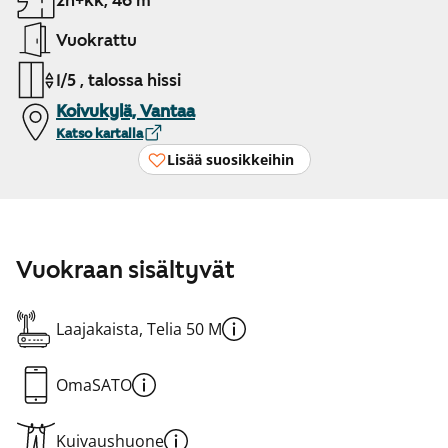
2h+kk, 46 m²
Vuokrattu
1/5 , talossa hissi
Koivukylä, Vantaa
Katso kartalla
Lisää suosikkeihin
Vuokraan sisältyvät
Laajakaista, Telia 50 M
OmaSATO
Kuivaushuone