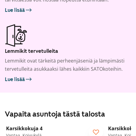
Lue lisää
Lemmikit tervetulleita
Lemmikit ovat tärkeitä perheenjäseniä ja lämpimästi
tervetulleita asukkaaksi lähes kaikkiin SATOkoteihin.
Lue lisää
Vapaita asuntoja tästä talosta
1
/
29
Karsikkokuja 4
Karsikkoku
Vantaa, Koivukylä
Vantaa, Koivu