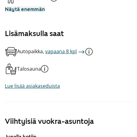
Näytä enemmän
Lisämaksulla saat
Autopaikka,
vapaana 8 kpl
Talosauna
Lue lisää asiakaseduista
Viihtyisiä vuokra-asuntoja
Junalla kotiin