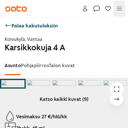
Val
Palaa hakutuloksiin
Koivukylä, Vantaa
Karsikkokuja 4 A
Asunto
Pohjapiirros
Talon kuvat
Katso kaikki kuvat (9)
Näytetään dia 1 / 9
Vesimaksu 27 €/hlö/kk