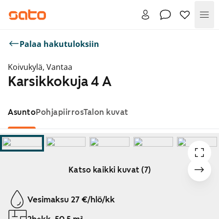
Val
Palaa hakutuloksiin
Koivukylä, Vantaa
Karsikkokuja 4 A
Asunto
Pohjapiirros
Talon kuvat
Katso kaikki kuvat (7)
Näytetään dia 1 / 7
Vesimaksu 27 €/hlö/kk