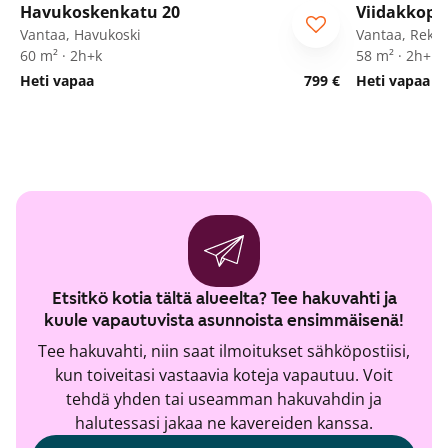
Havukoskenkatu 20
Viidakkopo
ARA
Vantaa, Havukoski
Vantaa, Rekol
60 m² · 2h+k
58 m² · 2h+k+
Heti vapaa
799 €
Heti vapaa
Etsitkö kotia tältä alueelta? Tee hakuvahti ja
kuule vapautuvista asunnoista ensimmäisenä!
Tee hakuvahti, niin saat ilmoitukset sähköpostiisi,
kun toiveitasi vastaavia koteja vapautuu. Voit
tehdä yhden tai useamman hakuvahdin ja
halutessasi jakaa ne kavereiden kanssa.