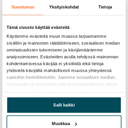
Kotivakuutus
Suostumus
Yksityiskohdat
Tietoja
Pakollinen, ei sisälly vuokraan
Vesimaksu
Tämä sivusto käyttää evästeitä
27 €/hlö/kk
Käytämme evästeitä muun muassa tarjoamamme
sisällön ja mainosten räätälöimiseen, sosiaalisen median
Sähkömaksu
ominaisuuksien tukemiseen ja kävijämäärämme
Vuokralainen solmii itse sähkösopimuksen.
analysoimiseen. Evästeiden avulla tehdyssä mainonnan
kohdentamisessa kävijää ei yksilöidä eikä tietoja
Laajakaista
yhdistetä kävijältä mahdollisesti muussa yhteydessä
Vuokraan sisältyy 50 M laajakaistaliittymä. Voit hankkia
saatuihin henkilötietoihin. Jaamme sosiaalisen median,
lisänopeutta etuhintaan ottamalla yhteyttä
mainosalan ja analytiikka-alan kumppaneillemme tietoja
operaattoriin Telia.
siitä, miten käytät sivustoamme. Kumppanimme voivat
yhdistää näitä tietoja muihin tietoihin, joita olet antanut
Lemmikit sallittu
heille tai joita on kerätty, kun olet käyttänyt heidän
Salli kaikki
Kyllä
palvelujaan.
Savuton talo
Muokkaa
Ei