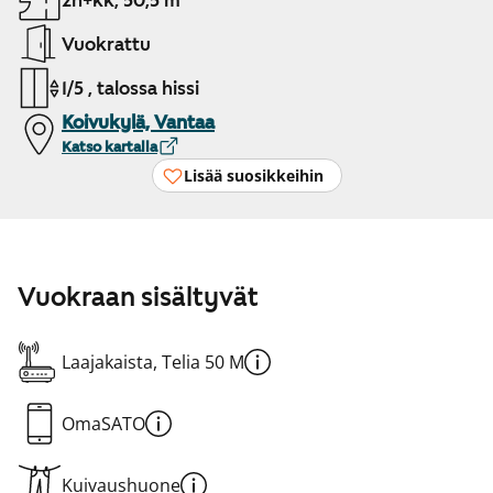
2h+kk, 50,5 m²
Vuokrattu
1/5 , talossa hissi
Koivukylä, Vantaa
Katso kartalla
Lisää suosikkeihin
Vuokraan sisältyvät
Laajakaista, Telia 50 M
OmaSATO
Kuivaushuone