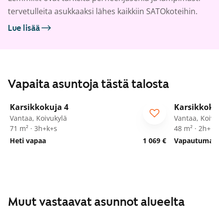
tervetulleita asukkaaksi lähes kaikkiin SATOkoteihin.
Lue lisää
Vapaita asuntoja tästä talosta
1
/
29
Karsikkokuja 4
Karsikkoku
Vantaa, Koivukylä
Vantaa, Koivu
71 m² · 3h+k+s
48 m² · 2h+kk
Heti vapaa
1 069 €
Vapautumassa
Muut vastaavat asunnot alueelta
1
/
19