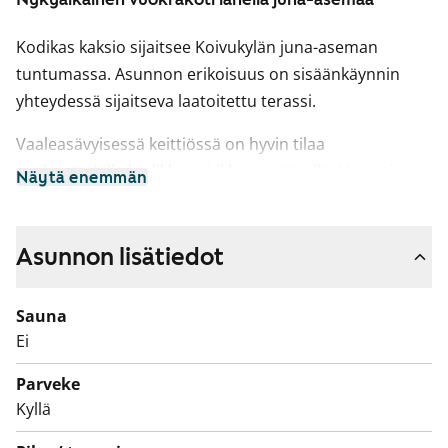
Kodikas kaksio sijaitsee Koivukylän juna-aseman
tuntumassa. Asunnon erikoisuus on sisäänkäynnin
yhteydessä sijaitseva laatoitettu terassi.
Vaaleasävyisessä keittiössä on hyvin tilaa
ruokapöydälle kodikkaasti ikkunan äärellä. Huoneiston
Näytä enemmän
lattiat ovat helppohoitoista laminaattia.
Makuuhuoneessa on mukavasti kaappitilaa.
Asunnon lisätiedot
Tervetuloa tutustumaan paikan päälle!
Asuntojen parvekkeet ovat toistaiseksi käyttökiellossa
Sauna
ja parvekkeille on suunnitteilla korjauksia. Käyttökiellon
Ei
ajalta maksetaan vuokrahyvitystä.
Parveke
Kyllä