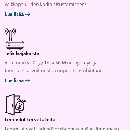
vaikkapa uuden kodin sisustamiseen!
Lue lisää
Telia laajakaista
Vuokraan sisältyy Telia 50 M nettiyhteys, ja
tarvittaessa voit nostaa nopeutta etuhintaan.
Lue lisää
Lemmikit tervetulleita
Lemmikit ovat tärkeitä perheenjäseniä ja lämpimästi