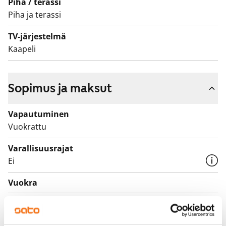
Piha / terassi
Piha ja terassi
TV-järjestelmä
Kaapeli
Sopimus ja maksut
Vapautuminen
Vuokrattu
Varallisuusrajat
Ei
Vuokra
Vuokravakuus
0 €, (yrityksille min. 1 kk vuokra)