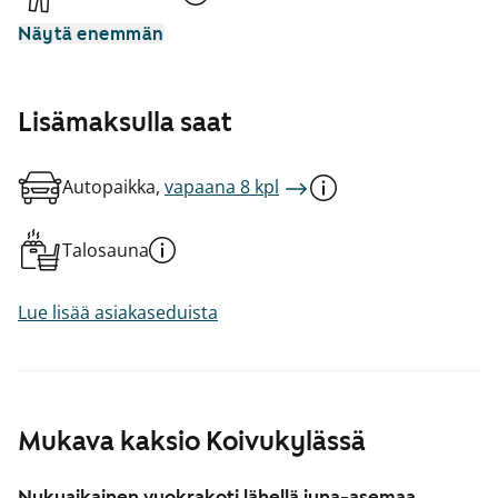
Näytä enemmän
Lisämaksulla saat
Autopaikka,
vapaana 8 kpl
Talosauna
Lue lisää asiakaseduista
Mukava kaksio Koivukylässä
Nykyaikainen vuokrakoti lähellä juna-asemaa