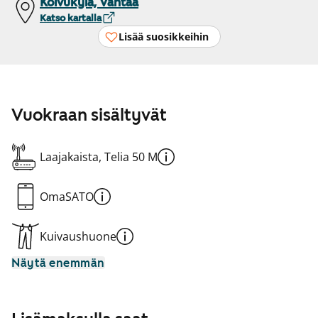
Koivukylä, Vantaa
Katso kartalla
Lisää suosikkeihin
Vuokraan sisältyvät
Laajakaista, Telia 50 M
OmaSATO
Kuivaushuone
Näytä enemmän