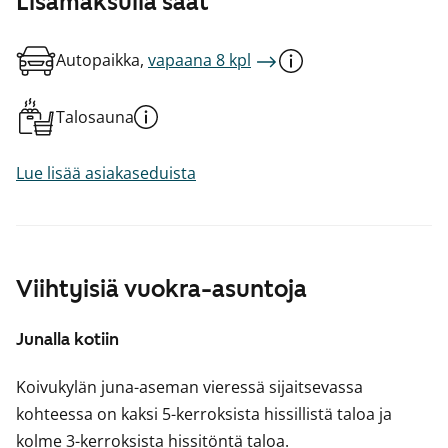
Lisämaksulla saat
Autopaikka,
vapaana 8 kpl
Talosauna
Lue lisää asiakaseduista
Viihtyisiä vuokra-asuntoja
Junalla kotiin
Koivukylän juna-aseman vieressä sijaitsevassa
kohteessa on kaksi 5-kerroksista hissillistä taloa ja
kolme 3-kerroksista hissitöntä taloa.