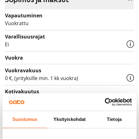
Vapautuminen
Vuokrattu
Varallisuusrajat
Ei
Vuokra
Vuokravakuus
0 €, (yrityksille min. 1 kk vuokra)
Kotivakuutus
Pakollinen, ei sisälly vuokraan
Vesimaksu
Suostumus
Yksityiskohdat
Tietoja
27 €/hlö/kk
Sähkömaksu