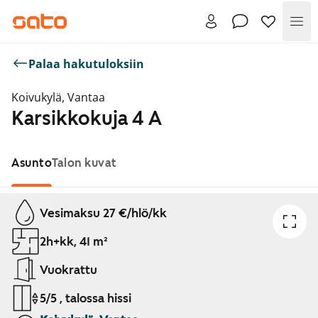
Val
Palaa hakutuloksiin
Koivukylä, Vantaa
Karsikkokuja 4 A
Asunto
Talon kuvat
Näytetään dia 1 / 1
Vesimaksu 27 €/hlö/kk
2h+kk, 41 m²
Vuokrattu
5/5 , talossa hissi