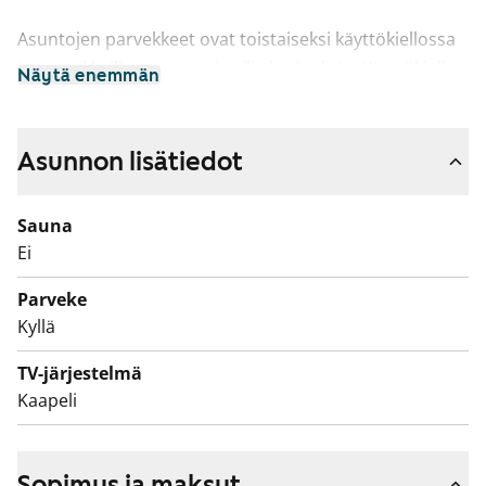
Asuntojen parvekkeet ovat toistaiseksi käyttökiellossa
ja parvekkeille on suunnitteilla korjauksia. Käyttökiellon
Näytä enemmän
ajalta maksetaan vuokrahyvitystä.
Asunnon lisätiedot
Sauna
Ei
Parveke
Kyllä
TV-järjestelmä
Kaapeli
Sopimus ja maksut