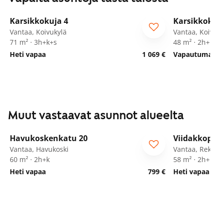
1
/
29
Karsikkokuja 4
Karsikkoku
Vantaa, Koivukylä
Vantaa, Koivu
71 m² · 3h+k+s
48 m² · 2h+kk
Heti vapaa
1 069 €
Vapautumassa
Muut vastaavat asunnot alueelta
1
/
19
Havukoskenkatu 20
Viidakkopo
ARA
Vantaa, Havukoski
Vantaa, Rekol
60 m² · 2h+k
58 m² · 2h+k+
Heti vapaa
799 €
Heti vapaa