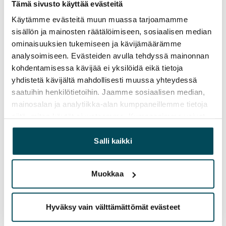
Vuokralainen solmii itse sähkösopimuksen.
Tämä sivusto käyttää evästeitä
Käytämme evästeitä muun muassa tarjoamamme
Laajakaista
sisällön ja mainosten räätälöimiseen, sosiaalisen median
Vuokraan sisältyy 50 M laajakaistaliittymä. Voit hankkia
ominaisuuksien tukemiseen ja kävijämäärämme
lisänopeutta etuhintaan ottamalla yhteyttä
analysoimiseen. Evästeiden avulla tehdyssä mainonnan
operaattoriin Telia.
kohdentamisessa kävijää ei yksilöidä eikä tietoja
yhdistetä kävijältä mahdollisesti muussa yhteydessä
Lemmikit sallittu
saatuihin henkilötietoihin. Jaamme sosiaalisen median,
Kyllä
mainosalan ja analytiikka-alan kumppaneillemme tietoja
siitä, miten käytät sivustoamme. Kumppanimme voivat
Savuton talo
yhdistää näitä tietoja muihin tietoihin, joita olet antanut
Ei
heille tai joita on kerätty, kun olet käyttänyt heidän
Salli kaikki
palvelujaan.
Talon tiedot
Muokkaa
Asuinalueen esittely ja kartta
Hyväksy vain välttämättömät evästeet