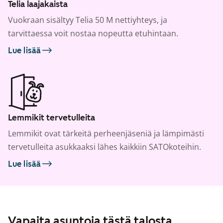
Telia laajakaista
Vuokraan sisältyy Telia 50 M nettiyhteys, ja
tarvittaessa voit nostaa nopeutta etuhintaan.
Lue lisää
Lemmikit tervetulleita
Lemmikit ovat tärkeitä perheenjäseniä ja lämpimästi
tervetulleita asukkaaksi lähes kaikkiin SATOkoteihin.
Lue lisää
Vapaita asuntoja tästä talosta