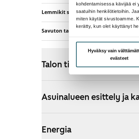
kohdentamisessa kävijää ei y
saatuihin henkilötietoihin. J
Lemmikit sallittu
Kyllä
miten käytät sivustoamme. Kump
kerätty, kun olet käyttänyt he
Savuton talo
Ei
Hyväksy vain välttämä
evästeet
Talon tiedot
Asuinalueen esittely ja k
Energia