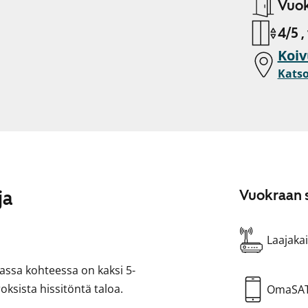
Vuok
4/5 ,
Koiv
Katso
ja
Vuokraan s
Laajakai
assa kohteessa on kaksi 5-
roksista hissitöntä taloa.
OmaSA