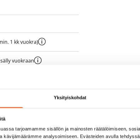
e min. 1 kk vuokra)
sisälly vuokraan
olmii itse sähkösopimuksen.
Yksityiskohdat
yy 50 M laajakaistaliittymä. Voit
itä
peutta etuhintaan ottamalla
assa tarjoamamme sisällön ja mainosten räätälöimiseen, sosia
ttoriin Telia.
ja kävijämäärämme analysoimiseen. Evästeiden avulla tehdyss