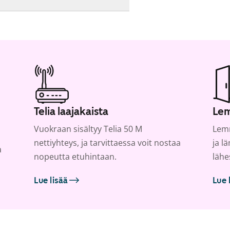
Telia laajakaista
Lem
Vuokraan sisältyy Telia 50 M
Lemm
nettiyhteys, ja tarvittaessa voit nostaa
ja l
a
nopeutta etuhintaan.
lähe
Lue lisää
Lue 