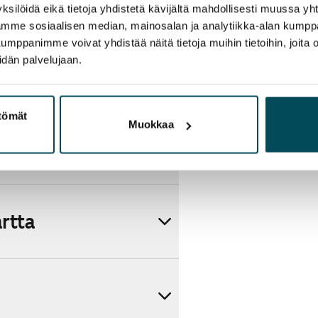
ksilöidä eikä tietoja yhdistetä kävijältä mahdollisesti muussa y
aamme sosiaalisen median, mainosalan ja analytiikka-alan kumppa
panimme voivat yhdistää näitä tietoja muihin tietoihin, joita olet
idän palvelujaan.
ttömät
Muokkaa
artta