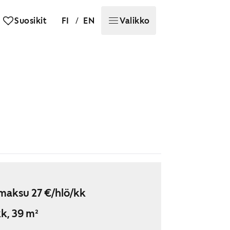
/
Suosikit
FI
EN
Valikko
maksu 27 €/hlö/kk
k, 39 m²