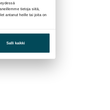
hteydessä
neillemme tietoja siitä,
 antanut heille tai joita on
Salli kaikki