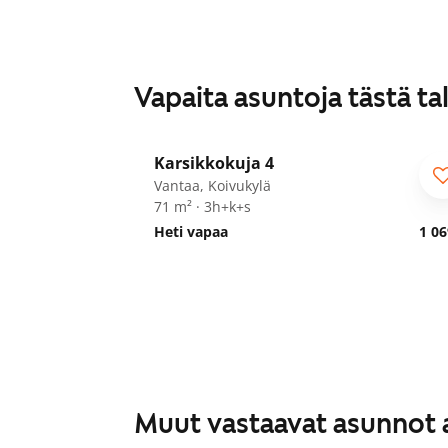
Vapaita asuntoja tästä ta
1
/
29
Karsikkokuja 4
Vantaa, Koivukylä
71 m² · 3h+k+s
Heti vapaa
1 06
Muut vastaavat asunnot 