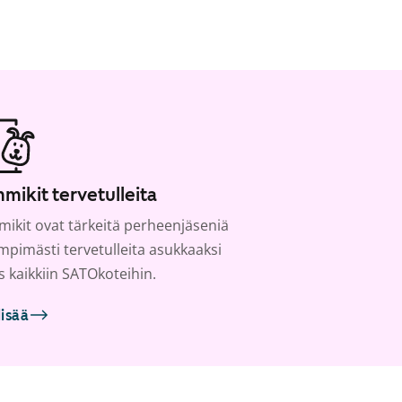
mikit tervetulleita
ikit ovat tärkeitä perheenjäseniä
ämpimästi tervetulleita asukkaaksi
s kaikkiin SATOkoteihin.
lisää