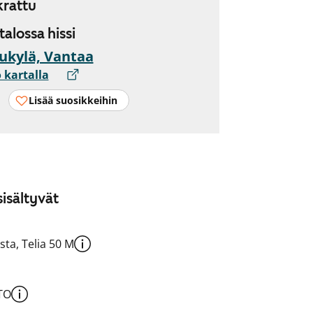
rattu
 talossa hissi
ukylä, Vantaa
 kartalla
Lisää suosikkeihin
isältyvät
sta, Telia 50 M
TO