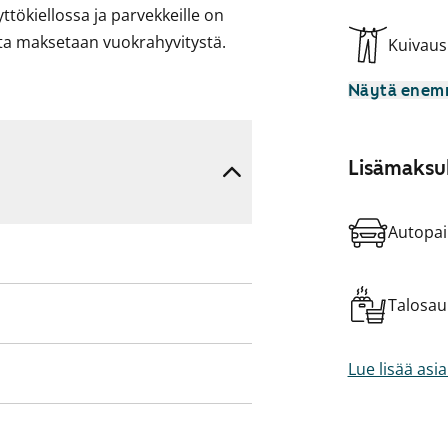
ttökiellossa ja parvekkeille on
alta maksetaan vuokrahyvitystä.
Kuivau
Näytä ene
Lisämaksul
Autopai
Talosa
Lue lisää asi