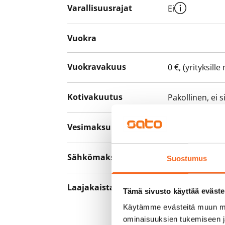
Varallisuusrajat
Ei
Vuokra
Vuokravakuus
0 €, (yrityksill
Kotivakuutus
Pakollinen, ei 
Vesimaksu
27 €/hlö/kk
Sähkömaksu
Vuokralainen s
Suostumus
Laajakaista
Vuokraan sisält
Tämä sivusto käyttää eväste
hankkia lisäno
Käytämme evästeitä muun mu
yhteyttä operaa
ominaisuuksien tukemiseen 