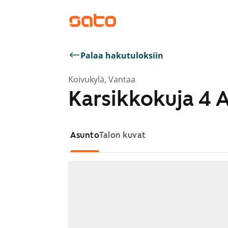
Palaa hakutuloksiin
Koivukylä, Vantaa
Karsikkokuja 4 
Asunto
Talon kuvat
Näytetään dia 1 / 1