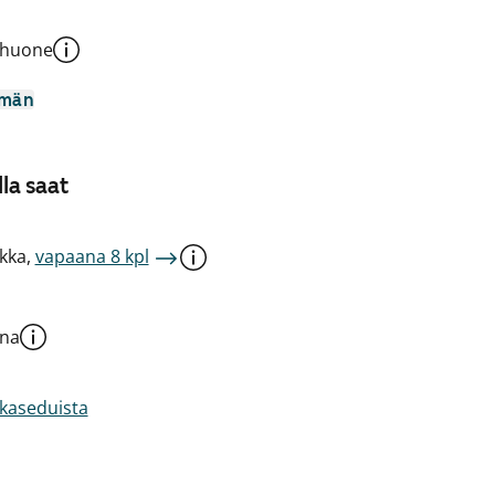
shuone
mmän
la saat
kka,
vapaana 8 kpl
una
akaseduista