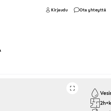
Kirjaudu
Ota yhteyttä
A
Vesi
2h+k