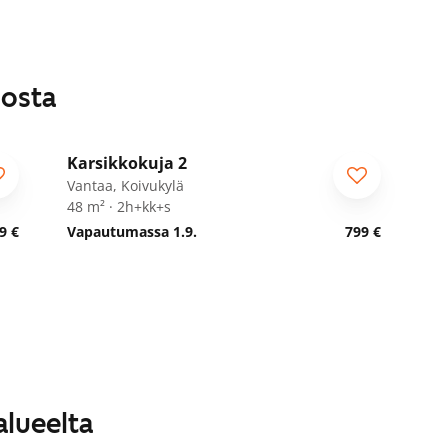
losta
1
/
28
Karsikkokuja 2
Vantaa, Koivukylä
48 m² · 2h+kk+s
9 €
Vapautumassa 1.9.
799 €
alueelta