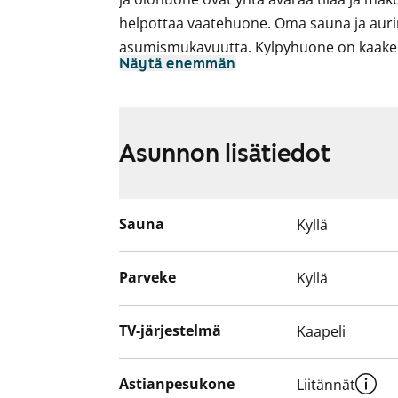
helpottaa vaatehuone. Oma sauna ja auri
asumismukavuutta. Kylpyhuone on kaakel
Näytä enemmän
Keittiössä on jää-pakastinkaappi ja nelilev
Asuntojen parvekkeet ovat toistaiseksi käy
suunnitteilla korjauksia. Käyttökiellon aj
Asunnon lisätiedot
Sauna
Kyllä
Parveke
Kyllä
TV-järjestelmä
Kaapeli
Astianpesukone
Liitännät