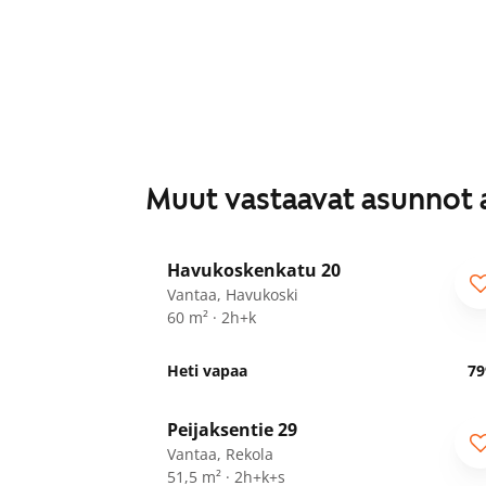
Muut vastaavat asunnot 
1
/
19
Havukoskenkatu 20
Vantaa, Havukoski
60 m² · 2h+k
Heti vapaa
79
1
/
21
Peijaksentie 29
ARA
Vantaa, Rekola
51,5 m² · 2h+k+s