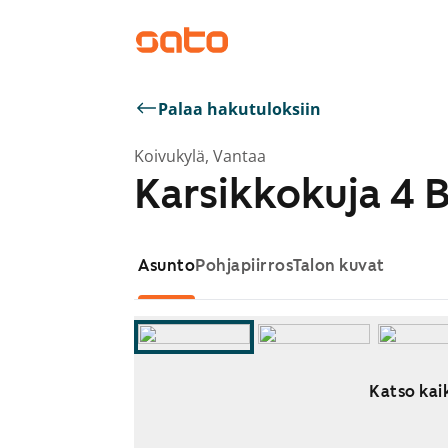
Palaa hakutuloksiin
Koivukylä, Vantaa
Karsikkokuja 4 
Asunto
Pohjapiirros
Talon kuvat
Katso kaik
Näytetään dia 1 / 12