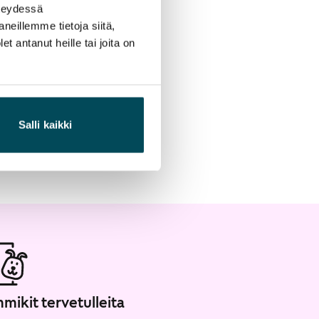
hteydessä
neillemme tietoja siitä,
 antanut heille tai joita on
Salli kaikki
mikit tervetulleita