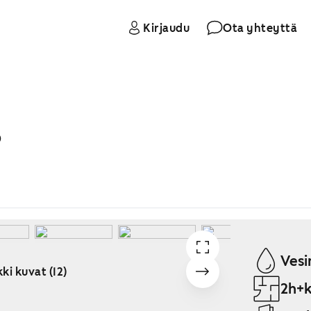
Kirjaudu
Ota yhteyttä
B
Vesi
ki kuvat (12)
2h+k