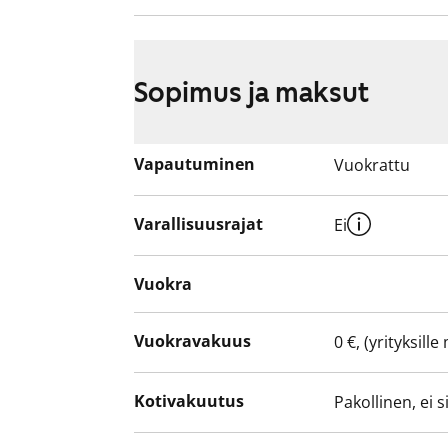
Sopimus ja maksut
Vapautuminen
Vuokrattu
Varallisuusrajat
Ei
Vuokra
Vuokravakuus
0 €, (yrityksill
Kotivakuutus
Pakollinen, ei 