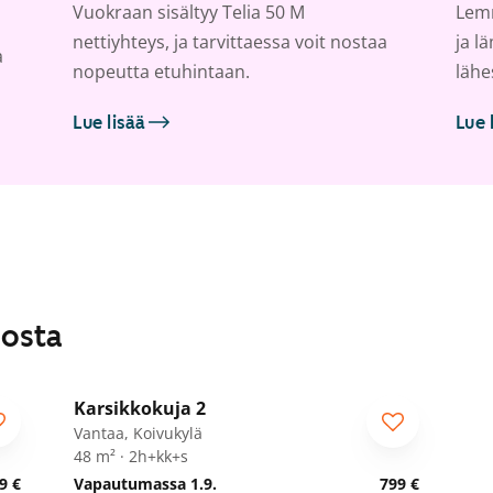
Vuokraan sisältyy Telia 50 M
Lemm
nettiyhteys, ja tarvittaessa voit nostaa
ja l
a
nopeutta etuhintaan.
lähe
Lue lisää
Lue 
losta
1
/
28
Karsikkokuja 2
Vantaa, Koivukylä
48 m² · 2h+kk+s
9 €
Vapautumassa 1.9.
799 €