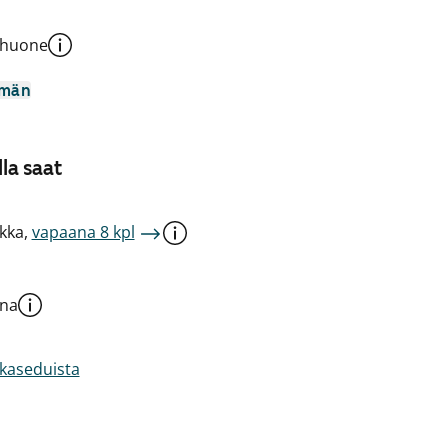
shuone
mmän
la saat
kka,
vapaana 8 kpl
una
akaseduista