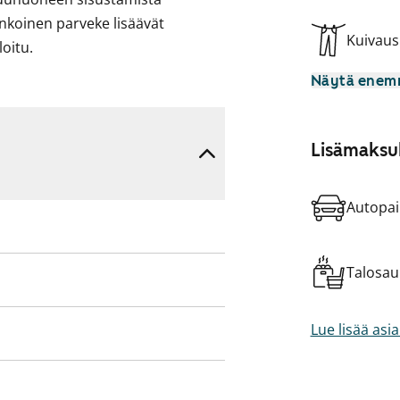
nkoinen parveke lisäävät
Kuivau
oitu.
Näytä ene
yinen sähköliesi.
ttökiellossa ja parvekkeille on
alta maksetaan vuokrahyvitystä.
Lisämaksul
Autopai
Talosa
Lue lisää asi