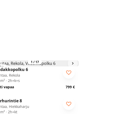
1
/
17
RA
idakkopolku 6
ntaa, Rekola
 m² · 2h+k+s
ti vapaa
799 €
1
/
15
rhurintie 8
ntaa, Hiekkaharju
 m² · 2h+kt