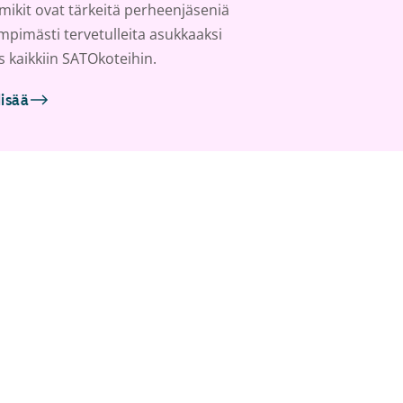
ikit ovat tärkeitä perheenjäseniä
ämpimästi tervetulleita asukkaaksi
s kaikkiin SATOkoteihin.
lisää