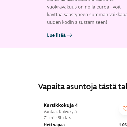
vuokravakuus on nolla euroa - voit
käyttää säästyneen summan vaikkap
uuden kodin sisustamiseen!
Lue lisää
Vapaita asuntoja tästä ta
1
/
29
Karsikkokuja 4
Vantaa, Koivukylä
71 m² · 3h+k+s
Heti vapaa
1 06