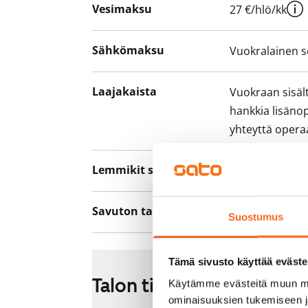
Vesimaksu
27 €/hlö/kk
Sähkömaksu
Vuokralainen s
Laajakaista
Vuokraan sisält
hankkia lisäno
yhteyttä operaa
Lemmikit sallittu
Kyllä
Savuton talo
Ei
Suostumus
Tämä sivusto käyttää eväste
Talon tiedot
Käytämme evästeitä muun mu
ominaisuuksien tukemiseen 