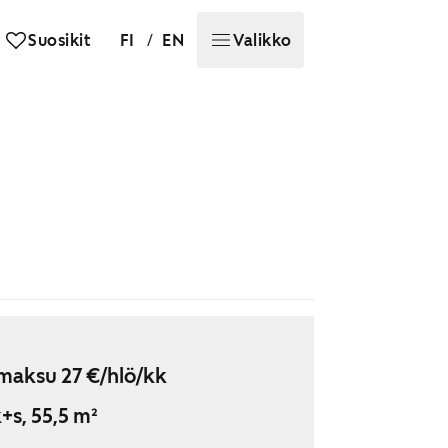
/
Suosikit
FI
EN
Valikko
maksu 27 €/hlö/kk
+s, 55,5 m²