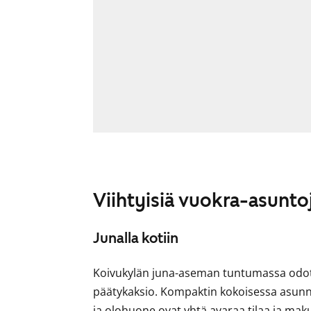
Viihtyisiä vuokra-asunto
Junalla kotiin
Koivukylän juna-aseman tuntumassa odott
päätykaksio. Kompaktin kokoisessa asunno
ja olohuone ovat yhtä avaraa tilaa ja m