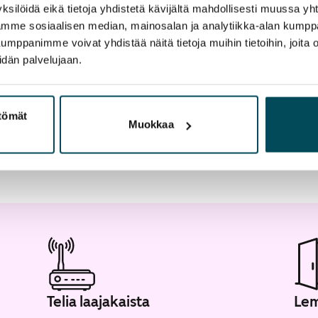
ksilöidä eikä tietoja yhdistetä kävijältä mahdollisesti muussa y
aamme sosiaalisen median, mainosalan ja analytiikka-alan kumppa
panimme voivat yhdistää näitä tietoja muihin tietoihin, joita olet
artta
idän palvelujaan.
ttömät
Muokkaa
Telia laajakaista
Lem