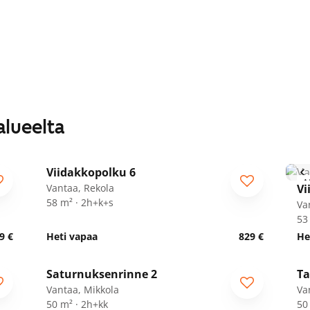
alueelta
1
/
21
Viidakkopolku 6
ARA
A
Vantaa, Rekola
Vi
58 m² · 2h+k+s
Va
53
9 €
Heti vapaa
829 €
He
1
/
15
Saturnuksenrinne 2
Ta
Vantaa, Mikkola
Va
50 m² · 2h+kk
50