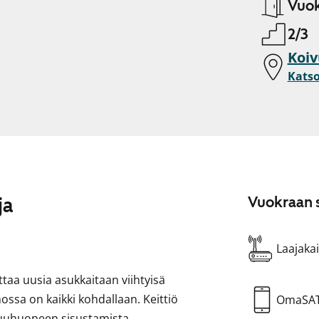
Vuok
2/3
Koiv
Katso
ja
Vuokraan s
Laajakai
aa uusia asukkaitaan viihtyisä
ssa on kaikki kohdallaan. Keittiö
OmaSA
akuuhuoneen sisustamista