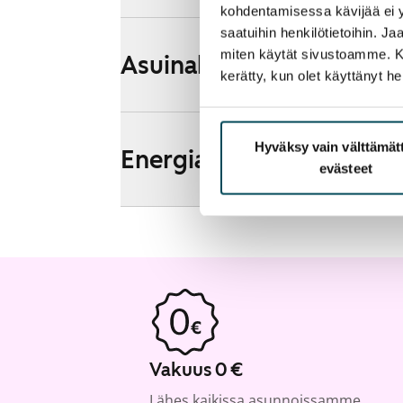
kohdentamisessa kävijää ei y
saatuihin henkilötietoihin. J
miten käytät sivustoamme. Kump
Asuinalueen esittely ja k
kerätty, kun olet käyttänyt he
Hyväksy vain välttämä
Energia
evästeet
Vakuus 0 €
Lähes kaikissa asunnoissamme