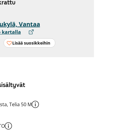
rattu
ukylä, Vantaa
 kartalla
Lisää suosikkeihin
isältyvät
sta, Telia 50 M
TO