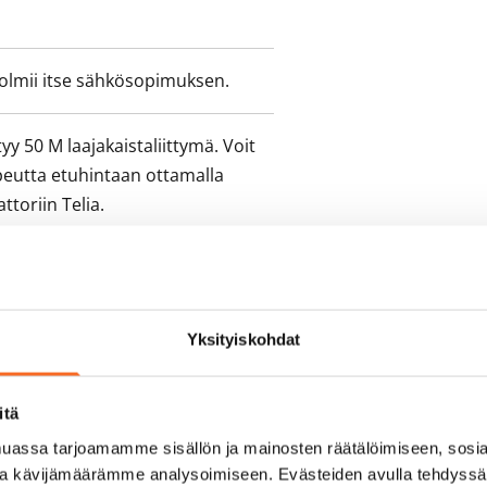
olmii itse sähkösopimuksen.
yy 50 M laajakaistaliittymä. Voit
peutta etuhintaan ottamalla
ttoriin Telia.
Yksityiskohdat
itä
assa tarjoamamme sisällön ja mainosten räätälöimiseen, sosia
ja kävijämäärämme analysoimiseen. Evästeiden avulla tehdyss