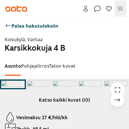
Val
Palaa hakutuloksiin
Koivukylä, Vantaa
Karsikkokuja 4 B
Asunto
Pohjapiirros
Talon kuvat
Katso kaikki kuvat (10)
Näytetään dia 1 / 10
Vesimaksu 27 €/hlö/kk