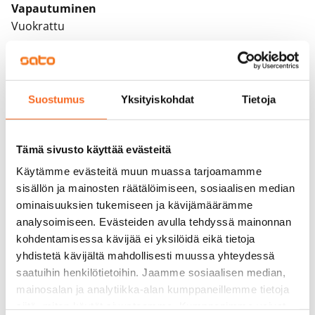
Vapautuminen
Vuokrattu
Varallisuusrajat
Ei
Suostumus
Yksityiskohdat
Tietoja
Vuokra
Vuokravakuus
0 €, (yrityksille min. 1 kk vuokra)
Tämä sivusto käyttää evästeitä
Käytämme evästeitä muun muassa tarjoamamme
Kotivakuutus
sisällön ja mainosten räätälöimiseen, sosiaalisen median
Pakollinen, ei sisälly vuokraan
ominaisuuksien tukemiseen ja kävijämäärämme
analysoimiseen. Evästeiden avulla tehdyssä mainonnan
Vesimaksu
kohdentamisessa kävijää ei yksilöidä eikä tietoja
27 €/hlö/kk
yhdistetä kävijältä mahdollisesti muussa yhteydessä
saatuihin henkilötietoihin. Jaamme sosiaalisen median,
Sähkömaksu
mainosalan ja analytiikka-alan kumppaneillemme tietoja
Vuokralainen solmii itse sähkösopimuksen.
siitä, miten käytät sivustoamme. Kumppanimme voivat