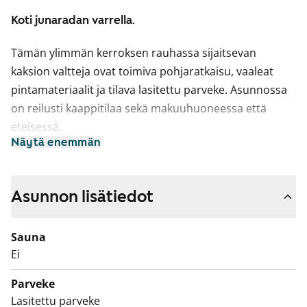
Koti junaradan varrella.
Tämän ylimmän kerroksen rauhassa sijaitsevan
kaksion valtteja ovat toimiva pohjaratkaisu, vaaleat
pintamateriaalit ja tilava lasitettu parveke. Asunnossa
on reilusti kaappitilaa sekä makuuhuoneessa että
eteisessä.
Näytä enemmän
Asuinhuoneiden lattiamateriaalina on vaalea
muovimatto. Kylpyhuone on kokonaan kaakeloitu, ja
varaus pyykinpesukoneelle. Keittiön varusteisiin
Asunnon lisätiedot
kuuluu jää-pakastinkaappi, nelilevyinen liesi ja
liesituuletin sekä astianpesukonevaraus.
Sauna
Ei
Asuntojen parvekkeet ovat toistaiseksi käyttökiellossa
ja parvekkeille on suunnitteilla korjauksia. Käyttökiellon
Parveke
ajalta maksetaan vuokrahyvitystä.
Lasitettu parveke