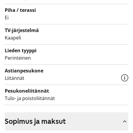
Piha / terassi
Ei
TV-järjestelmä
Kaapeli
Lieden tyyppi
Perinteinen
Astianpesukone
Liitännät
Pesukoneliitännät
Tulo- ja poistoliitännät
Sopimus ja maksut