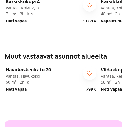
Karsikkokuja 4
Karsikkoku
Vantaa, Koivukylä
Vantaa, Koivu
71 m² · 3h+k+s
48 m² · 2h+kk
Heti vapaa
1 069 €
Vapautumassa
Muut vastaavat asunnot alueelta
1
/
19
Havukoskenkatu 20
Viidakkopo
ARA
Vantaa, Havukoski
Vantaa, Rekol
60 m² · 2h+k
58 m² · 2h+k+
Heti vapaa
799 €
Heti vapaa