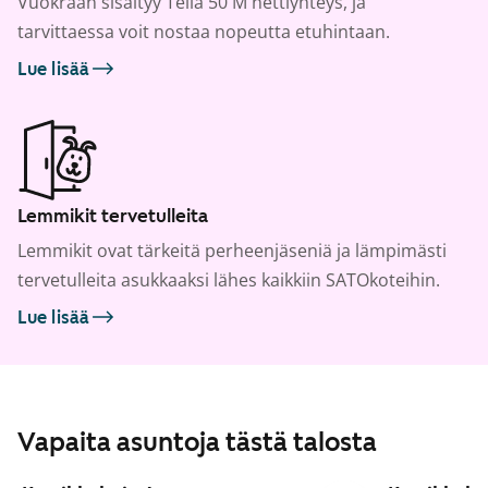
Vuokraan sisältyy Telia 50 M nettiyhteys, ja
tarvittaessa voit nostaa nopeutta etuhintaan.
Lue lisää
Lemmikit tervetulleita
Lemmikit ovat tärkeitä perheenjäseniä ja lämpimästi
tervetulleita asukkaaksi lähes kaikkiin SATOkoteihin.
Lue lisää
Vapaita asuntoja tästä talosta
1
/
29