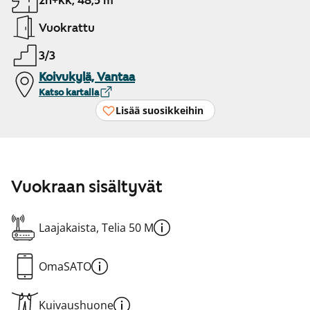
2h+kk, 48,5 m²
Vuokrattu
3/3
Koivukylä, Vantaa
Katso kartalla
Lisää suosikkeihin
Vuokraan sisältyvät
Laajakaista, Telia 50 M
OmaSATO
Kuivaushuone