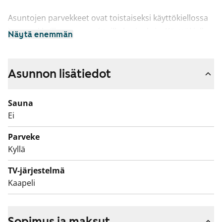
Asuntojen parvekkeet ovat toistaiseksi käyttökiellossa
ja parvekkeille on suunnitteilla korjauksia. Käyttökiellon
Näytä enemmän
ajalta maksetaan vuokrahyvitystä.
Asunnon lisätiedot
Sauna
Ei
Parveke
Kyllä
TV-järjestelmä
Kaapeli
Sopimus ja maksut