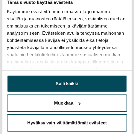
Vuokralainen solmii itse sähkösopimuksen.
Tämä sivusto käyttää evästeitä
Käytämme evästeitä muun muassa tarjoamamme
Laajakaista
sisällön ja mainosten räätälöimiseen, sosiaalisen median
Vuokraan sisältyy 50 M laajakaistaliittymä. Voit hankkia
ominaisuuksien tukemiseen ja kävijämäärämme
lisänopeutta etuhintaan ottamalla yhteyttä
analysoimiseen. Evästeiden avulla tehdyssä mainonnan
operaattoriin Telia.
kohdentamisessa kävijää ei yksilöidä eikä tietoja
yhdistetä kävijältä mahdollisesti muussa yhteydessä
Lemmikit sallittu
saatuihin henkilötietoihin. Jaamme sosiaalisen median,
Kyllä
mainosalan ja analytiikka-alan kumppaneillemme tietoja
siitä, miten käytät sivustoamme. Kumppanimme voivat
Savuton talo
yhdistää näitä tietoja muihin tietoihin, joita olet antanut
Ei
heille tai joita on kerätty, kun olet käyttänyt heidän
Salli kaikki
palvelujaan.
Talon tiedot
Muokkaa
Asuinalueen esittely ja kartta
Hyväksy vain välttämättömät evästeet