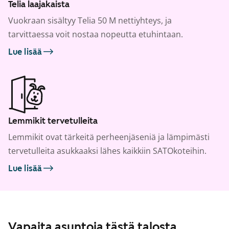
Telia laajakaista
Vuokraan sisältyy Telia 50 M nettiyhteys, ja
tarvittaessa voit nostaa nopeutta etuhintaan.
Lue lisää
Lemmikit tervetulleita
Lemmikit ovat tärkeitä perheenjäseniä ja lämpimästi
tervetulleita asukkaaksi lähes kaikkiin SATOkoteihin.
Lue lisää
Vapaita asuntoja tästä talosta