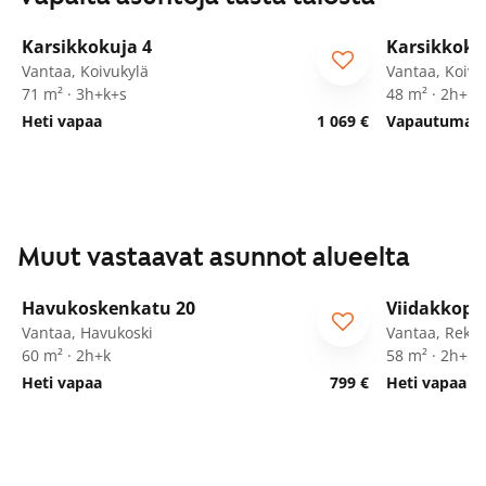
1
/
29
Karsikkokuja 4
Karsikkoku
Vantaa, Koivukylä
Vantaa, Koivu
71 m² · 3h+k+s
48 m² · 2h+kk
Heti vapaa
1 069 €
Vapautumassa
Muut vastaavat asunnot alueelta
1
/
19
Havukoskenkatu 20
Viidakkopo
ARA
Vantaa, Havukoski
Vantaa, Rekol
60 m² · 2h+k
58 m² · 2h+k+
Heti vapaa
799 €
Heti vapaa