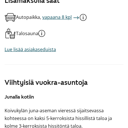
Lisämaksulla saat
Autopaikka,
vapaana 8 kpl
Talosauna
Lue lisää asiakaseduista
Viihtyisiä vuokra-asuntoja
Junalla kotiin
Koivukylän juna-aseman vieressä sijaitsevassa
kohteessa on kaksi 5-kerroksista hissillistä taloa ja
kolme 3-kerroksista hissitöntä taloa.