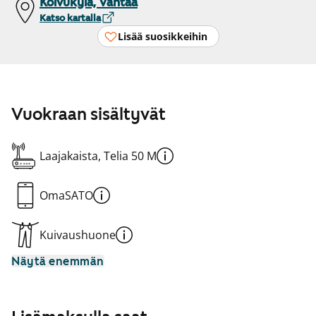
Koivukylä, Vantaa
Katso kartalla
Lisää suosikkeihin
Vuokraan sisältyvät
Laajakaista, Telia 50 M
OmaSATO
Kuivaushuone
Näytä enemmän