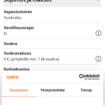
Vapautuminen
Vuokrattu
Varallisuusrajat
Ei
Vuokra
Vuokravakuus
0 €, (yrityksille min. 1 kk vuokra)
Kotivakuutus
Pakollinen, ei sisälly vuokraan
Vesimaksu
Suostumus
Yksityiskohdat
Tietoja
27 €/hlö/kk
Sähkömaksu