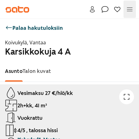
Val
Palaa hakutuloksiin
Koivukylä, Vantaa
Karsikkokuja 4 A
Asunto
Talon kuvat
Näytetään dia 1 / 1
Vesimaksu 27 €/hlö/kk
2h+kk, 41 m²
Vuokrattu
4/5 , talossa hissi