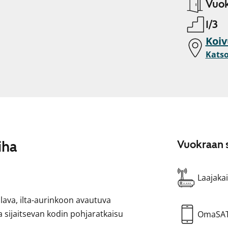
Vuok
1/3
Koiv
Katso
iha
Vuokraan s
Laajakai
lava, ilta-aurinkoon avautuva
sijaitsevan kodin pohjaratkaisu
OmaSA