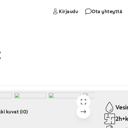
Kirjaudu
Ota yhteyttä
C
Vesi
ki kuvat (10)
2h+k