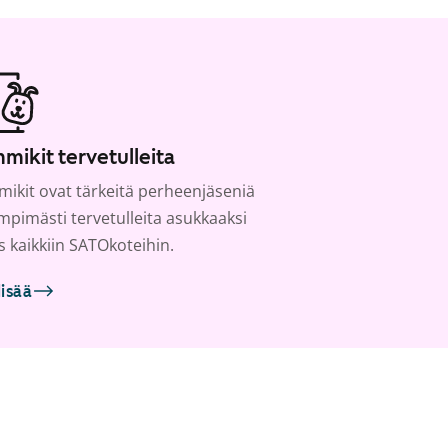
mikit tervetulleita
ikit ovat tärkeitä perheenjäseniä
ämpimästi tervetulleita asukkaaksi
s kaikkiin SATOkoteihin.
lisää