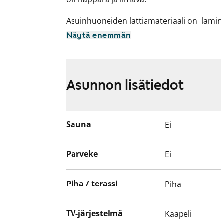
Asuinhuoneiden lattiamateriaali on lamin
kylpyhuoneessa on lattialämmitys ja tilaa
Näytä enemmän
Keittokomerossa on astianpesukone, jää-p
sähköliesi sekä tilavaraus mikroaaltouunil
Tulehan paikan päälle tutustumaan!
Asunnon lisätiedot
Sauna
Ei
Parveke
Ei
Piha / terassi
Piha
TV-järjestelmä
Kaapeli