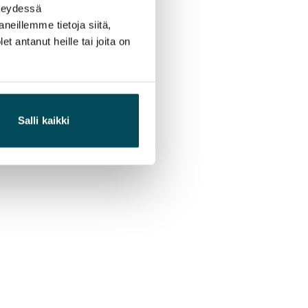
hteydessä
neillemme tietoja siitä,
 antanut heille tai joita on
Salli kaikki