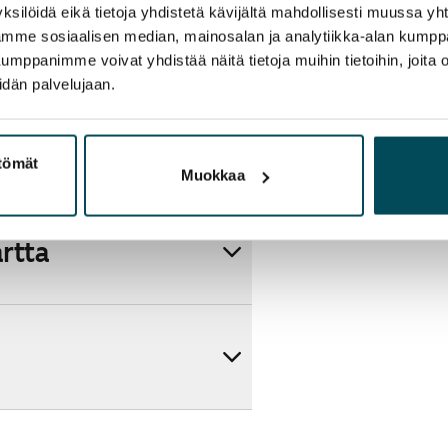
ksilöidä eikä tietoja yhdistetä kävijältä mahdollisesti muussa y
aamme sosiaalisen median, mainosalan ja analytiikka-alan kumppa
panimme voivat yhdistää näitä tietoja muihin tietoihin, joita olet
idän palvelujaan.
ttömät
Muokkaa
artta