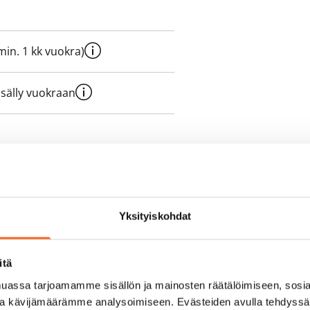
e min. 1 kk vuokra)
sisälly vuokraan
olmii itse sähkösopimuksen.
yy 50 M laajakaistaliittymä. Voit
Yksityiskohdat
peutta etuhintaan ottamalla
ttoriin Telia.
itä
assa tarjoamamme sisällön ja mainosten räätälöimiseen, sosia
ja kävijämäärämme analysoimiseen. Evästeiden avulla tehdyss