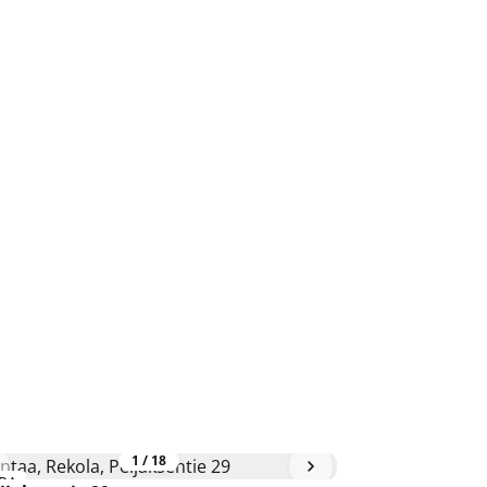
1
/
18
RA