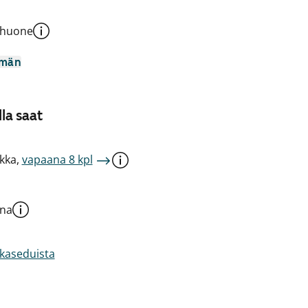
shuone
mmän
la saat
kka,
vapaana 8 kpl
una
akaseduista