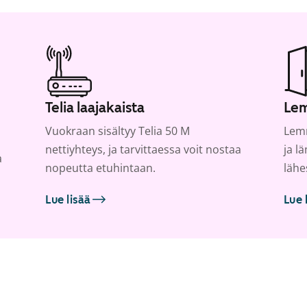
Telia laajakaista
Lem
Vuokraan sisältyy Telia 50 M
Lemm
nettiyhteys, ja tarvittaessa voit nostaa
ja l
a
nopeutta etuhintaan.
lähe
Lue lisää
Lue 