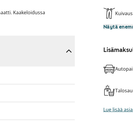
aatti. Kaakeloidussa
Kuivau
 pyykinpesukoneellesi.
Näytä ene
akastinkaappi ja nelilevyinen
le.
Lisämaksul
Autopai
Talosa
Lue lisää asi