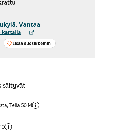
rattu
ukylä, Vantaa
 kartalla
Lisää suosikkeihin
isältyvät
sta, Telia 50 M
TO