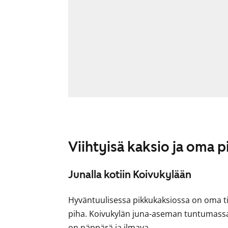
Viihtyisä kaksio ja oma p
Junalla kotiin Koivukylään
Hyväntuulisessa pikkukaksiossa on oma ti
piha. Koivukylän juna-aseman tuntumassa 
on näppärä ja ilmava.