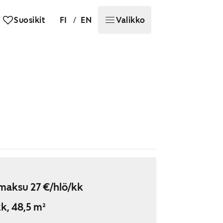
/
Suosikit
FI
EN
Valikko
maksu 27 €/hlö/kk
k, 48,5 m²