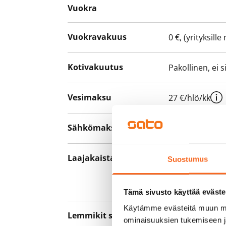
Vuokra
Vuokravakuus
0 €, (yrityksill
Kotivakuutus
Pakollinen, ei 
Vesimaksu
27 €/hlö/kk
Sähkömaksu
Vuokralainen s
Laajakaista
Vuokraan sisält
Suostumus
hankkia lisäno
yhteyttä operaa
Tämä sivusto käyttää eväste
Käytämme evästeitä muun mu
Lemmikit sallittu
Kyllä
ominaisuuksien tukemiseen 