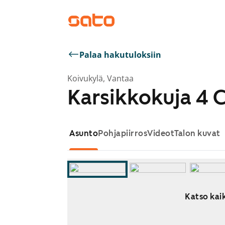
Palaa hakutuloksiin
Koivukylä, Vantaa
Karsikkokuja 4 
Asunto
Pohjapiirros
Videot
Talon kuvat
Katso kaik
Näytetään dia 1 / 10