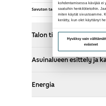
kohdentamisessa kävijää ei y
saatuihin henkilötietoihin. J
Savuton talo
Ei
miten käytät sivustoamme. Kump
kerätty, kun olet käyttänyt he
Talon tiedot
Hyväksy vain välttämä
evästeet
Asuinalueen esittely ja k
Energia