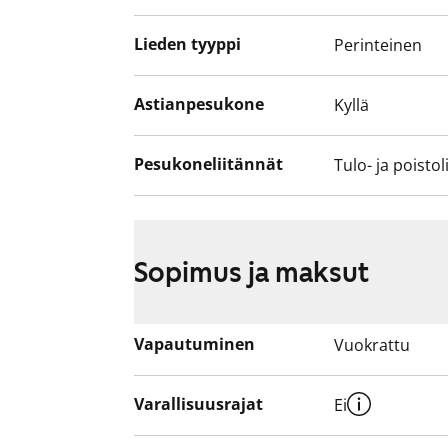
Lieden tyyppi
Perinteinen
Astianpesukone
Kyllä
Pesukoneliitännät
Tulo- ja poistol
Sopimus ja maksut
Vapautuminen
Vuokrattu
Varallisuusrajat
Ei