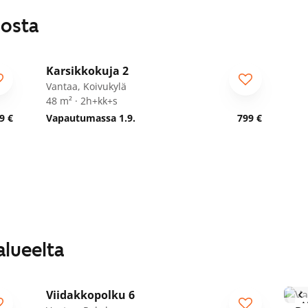
losta
1
/
28
Karsikkokuja 2
Vantaa, Koivukylä
48 m² · 2h+kk+s
9 €
Vapautumassa 1.9.
799 €
alueelta
1
/
21
Viidakkopolku 6
ARA
A