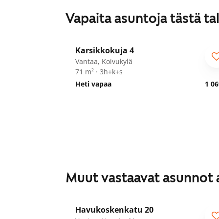
Vapaita asuntoja tästä ta
1
/
29
Karsikkokuja 4
Vantaa, Koivukylä
71 m² · 3h+k+s
Heti vapaa
1 06
Muut vastaavat asunnot 
1
/
19
Havukoskenkatu 20