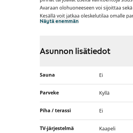
Avaraan olohuoneeseen voi sijoittaa se
Kesällä voit jatkaa oleskelutilaa omalle pa
Näytä enemmän
Kaakeloidussa kylpyhuoneessa on paikka j
Koivukylän juna-asemalle on vain 5 minuu
sinun uusi vuokrakotisi?
Asunnon lisätiedot
Asuntojen parvekkeet ovat toistaiseksi käy
suunnitteilla korjauksia. Käyttökiellon aj
Sauna
Ei
Parveke
Kyllä
Piha / terassi
Ei
TV-järjestelmä
Kaapeli