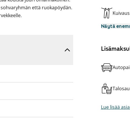
kä sohvaryhmän että ruokapöydän.
Kuivau
rvekkeelle.
Näytä ene
a liitännät pesukoneelle.
tin kävelymatka. Olisiko tämä
Lisämaksul
ttökiellossa ja parvekkeille on
alta maksetaan vuokrahyvitystä.
Autopai
Talosa
Lue lisää asi