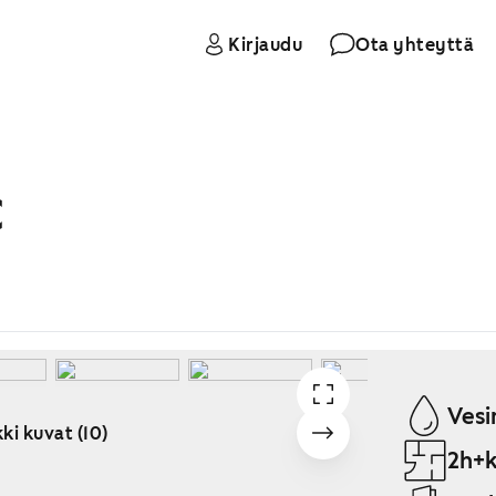
Kirjaudu
Ota yhteyttä
C
Vesi
ki kuvat (10)
2h+k