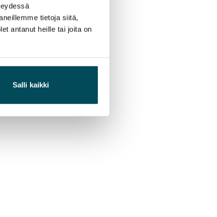
hteydessä
neillemme tietoja siitä,
 antanut heille tai joita on
Salli kaikki