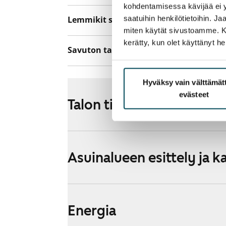
kohdentamisessa kävijää ei y
saatuihin henkilötietoihin. J
Lemmikit sallittu
Kyllä
miten käytät sivustoamme. Kump
kerätty, kun olet käyttänyt he
Savuton talo
Ei
Hyväksy vain välttämä
evästeet
Talon tiedot
Asuinalueen esittely ja k
Energia