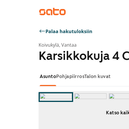
Palaa hakutuloksiin
Koivukylä, Vantaa
Karsikkokuja 4 
Asunto
Pohjapiirros
Talon kuvat
Katso kaik
Näytetään dia 1 / 10