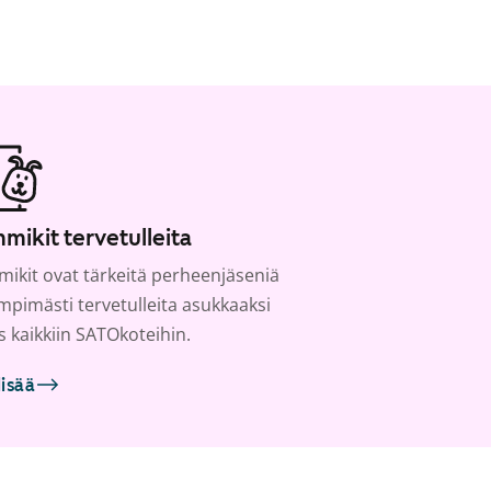
mikit tervetulleita
ikit ovat tärkeitä perheenjäseniä
ämpimästi tervetulleita asukkaaksi
s kaikkiin SATOkoteihin.
lisää