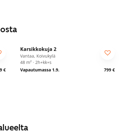
losta
1
/
28
Karsikkokuja 2
Vantaa, Koivukylä
48 m² · 2h+kk+s
9 €
Vapautumassa 1.9.
799 €
alueelta