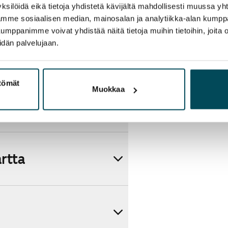
ksilöidä eikä tietoja yhdistetä kävijältä mahdollisesti muussa y
aamme sosiaalisen median, mainosalan ja analytiikka-alan kumppa
panimme voivat yhdistää näitä tietoja muihin tietoihin, joita olet
idän palvelujaan.
ttömät
Muokkaa
artta