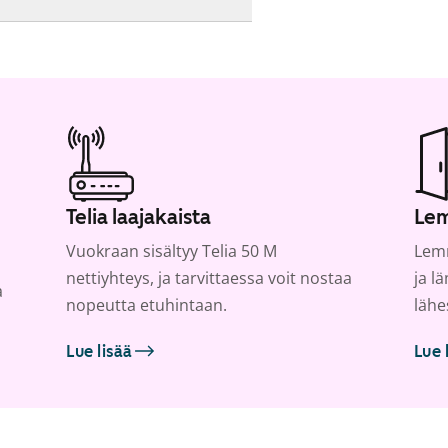
Telia laajakaista
Lem
Vuokraan sisältyy Telia 50 M
Lemm
nettiyhteys, ja tarvittaessa voit nostaa
ja l
a
nopeutta etuhintaan.
lähe
Lue lisää
Lue 