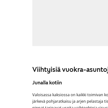
Viihtyisiä vuokra-asunto
Junalla kotiin
Valoisassa kaksiossa on kaikki toimivan kod
järkevä pohjaratkaisu ja arjen pelastaja ti
pinnat tarjoavat useita vaihtoehtoja sisu