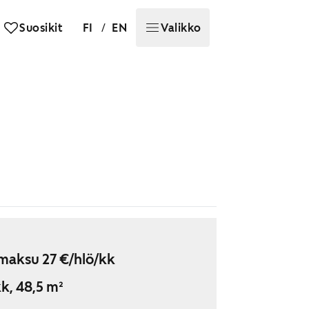
/
Suosikit
FI
EN
Valikko
maksu 27 €/hlö/kk
k, 48,5 m²