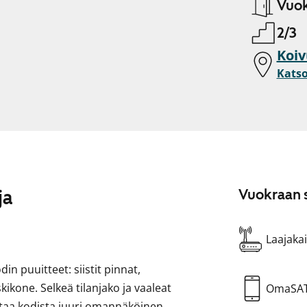
Vuok
2/3
Koiv
Katso
ja
Vuokraan s
Laajakai
in puuitteet: siistit pinnat,
skikone. Selkeä tilanjako ja vaaleat
OmaSA
staa kodista juuri omannäköinen.