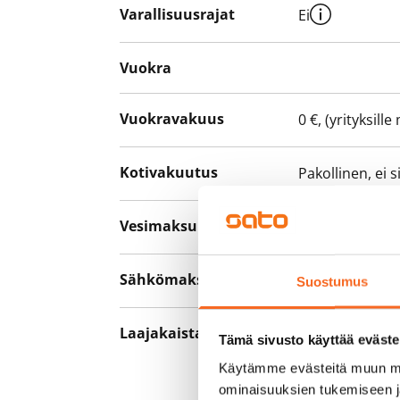
Varallisuusrajat
Ei
Vuokra
Vuokravakuus
0 €, (yrityksill
Kotivakuutus
Pakollinen, ei 
Vesimaksu
27 €/hlö/kk
Sähkömaksu
Vuokralainen s
Suostumus
Laajakaista
Vuokraan sisält
Tämä sivusto käyttää eväste
hankkia lisäno
Käytämme evästeitä muun mu
yhteyttä operaa
ominaisuuksien tukemiseen 