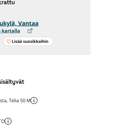
rattu
ukylä, Vantaa
 kartalla
Lisää suosikkeihin
isältyvät
sta, Telia 50 M
TO