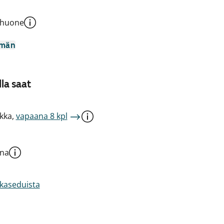
shuone
mmän
la saat
kka,
vapaana 8 kpl
una
akaseduista