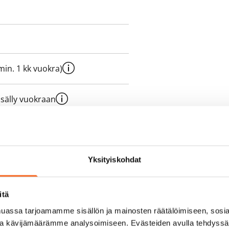
e min. 1 kk vuokra)
sisälly vuokraan
olmii itse sähkösopimuksen.
Yksityiskohdat
yy 50 M laajakaistaliittymä. Voit
itä
peutta etuhintaan ottamalla
assa tarjoamamme sisällön ja mainosten räätälöimiseen, sosia
ttoriin Telia.
ja kävijämäärämme analysoimiseen. Evästeiden avulla tehdyss