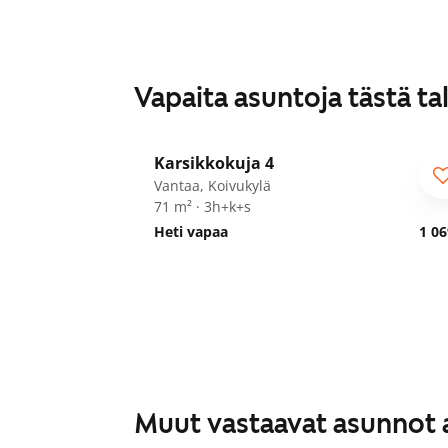
Vapaita asuntoja tästä ta
1
/
29
Karsikkokuja 4
Vantaa, Koivukylä
71 m² · 3h+k+s
Heti vapaa
1 06
Muut vastaavat asunnot 