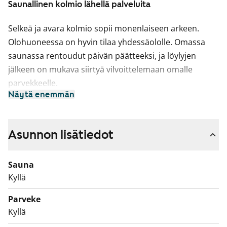
Saunallinen kolmio lähellä palveluita
Selkeä ja avara kolmio sopii monenlaiseen arkeen.
Olohuoneessa on hyvin tilaa yhdessäololle. Omassa
saunassa rentoudut päivän päätteeksi, ja löylyjen
jälkeen on mukava siirtyä vilvoittelemaan omalle
parvekkeelle.
Näytä enemmän
Keittiön jatkeeksi mahtuu ruokapöytä kotoisasti
ikkunan ääreen. Astianpesukoneellesi on tilaa.
Kylpyhuoneessa on tilavaraus pesutornille.
Asunnon lisätiedot
Tule tutustumaan paikan päälle!
Sauna
Tämä on valtion tukema Varke-asunto (entinen ARA),
Kyllä
jossa asukasvalinta perustuu asunnon tarpeen
Parveke
kiireellisyyteen, hakijoiden tuloihin ja varallisuuteen,
Kyllä
sekä asunnon tarpeen syyhyn.