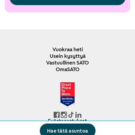
Vuokraa heti
Usein kysyttyä
Vastuullinen SATO
OmaSATO
JOULU 2024-2025
SUOMI
Evästeasetukset
© SATO Oyj
Hae tätä asuntoa