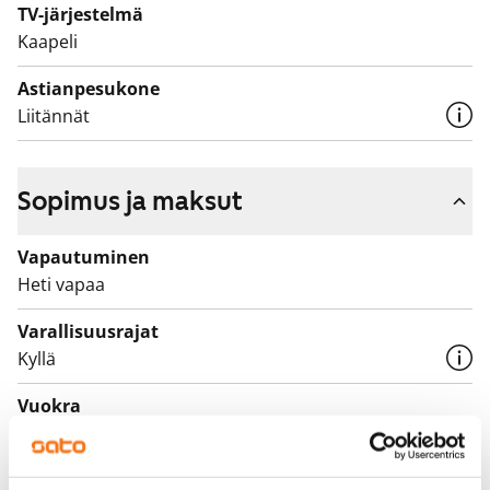
TV-järjestelmä
Kaapeli
Astianpesukone
Liitännät
Sopimus ja maksut
Vapautuminen
Heti vapaa
Varallisuusrajat
Kyllä
Vuokra
1 089 €/kk
Vuokravakuus