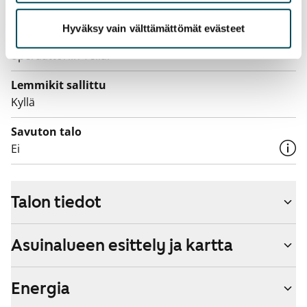
Laajakaista
Vuokraan sisältyy 50 M laajakaistaliittymä. Voit hankkia
Hyväksy vain välttämättömät evästeet
lisänopeutta etuhintaan ottamalla yhteyttä
operaattoriin Telia.
Lemmikit sallittu
Kyllä
Savuton talo
Ei
Talon tiedot
Asuinalueen esittely ja kartta
Energia