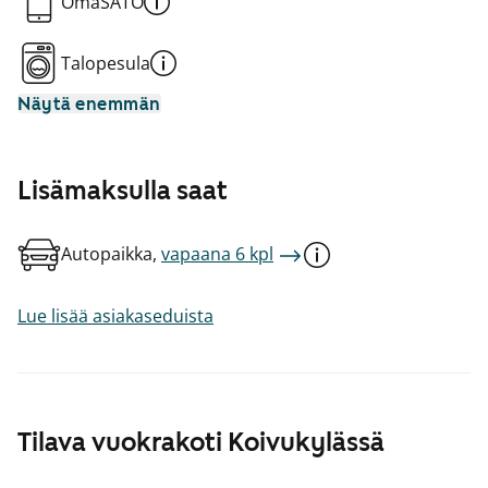
OmaSATO
Talopesula
Näytä enemmän
Lisämaksulla saat
Autopaikka,
vapaana 6 kpl
Lue lisää asiakaseduista
Tilava vuokrakoti Koivukylässä