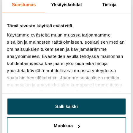
0 €
Suostumus
Yksityiskohdat
Tietoja
Vuokrasopimus
Toistaiseksi voimassa oleva, minimi asumisaika
Tämä sivusto käyttää evästeitä
12 kk
Käytämme evästeitä muun muassa tarjoamamme
sisällön ja mainosten räätälöimiseen, sosiaalisen median
Irtisanomis­mahdollisuus
ominaisuuksien tukemiseen ja kävijämäärämme
12 kk vuokrasopimuksesta tai sopimussakolla
analysoimiseen. Evästeiden avulla tehdyssä mainonnan
aiemmin
kohdentamisessa kävijää ei yksilöidä eikä tietoja
yhdistetä kävijältä mahdollisesti muussa yhteydessä
Kotivakuutus
saatuihin henkilötietoihin. Jaamme sosiaalisen median,
Pakollinen, ei sisälly vuokraan
mainosalan ja analytiikka-alan kumppaneillemme tietoja
siitä, miten käytät sivustoamme. Kumppanimme voivat
Vesimaksu
yhdistää näitä tietoja muihin tietoihin, joita olet antanut
27 €/hlö/kk
heille tai joita on kerätty, kun olet käyttänyt heidän
Salli kaikki
Sähkömaksu
palvelujaan.
Vuokralainen solmii itse sähkösopimuksen.
Muokkaa