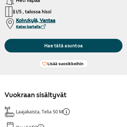
Heti vapaa
1/5 , talossa hissi
Koivukylä, Vantaa
Katso kartalla
Hae tätä asuntoa
Lisää suosikkeihin
Vuokraan sisältyvät
Laajakaista, Telia 50 M