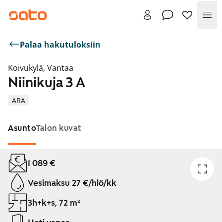
Val
Palaa hakutuloksiin
Koivukylä, Vantaa
Niinikuja 3 A
ARA
Asunto
Talon kuvat
Näytetään dia 1 / 1
1 089 €
Vesimaksu 27 €/hlö/kk
3h+k+s, 72 m²