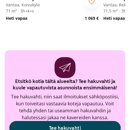
ARA
Vantaa, Koivukylä
Vantaa, Rekol
71 m² · 3h+k+s
71,5 m² · 3h+
Heti vapaa
1 069 €
Heti vapaa
Etsitkö kotia tältä alueelta? Tee hakuvahti ja
kuule vapautuvista asunnoista ensimmäisenä!
Tee hakuvahti, niin saat ilmoitukset sähköpostiisi,
kun toiveitasi vastaavia koteja vapautuu. Voit
tehdä yhden tai useamman hakuvahdin ja
halutessasi jakaa ne kavereiden kanssa.
Tee hakuvahti