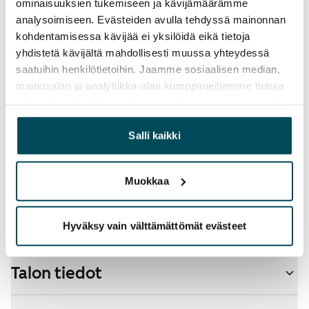
ominaisuuksien tukemiseen ja kävijämäärämme
analysoimiseen. Evästeiden avulla tehdyssä mainonnan
Sähkömaksu
kohdentamisessa kävijää ei yksilöidä eikä tietoja
Vuokralainen solmii itse sähkösopimuksen.
yhdistetä kävijältä mahdollisesti muussa yhteydessä
saatuihin henkilötietoihin. Jaamme sosiaalisen median,
Laajakaista
mainosalan ja analytiikka-alan kumppaneillemme tietoja
Vuokraan sisältyy 50 M laajakaistaliittymä. Voit hankkia
siitä, miten käytät sivustoamme. Kumppanimme voivat
lisänopeutta etuhintaan ottamalla yhteyttä
yhdistää näitä tietoja muihin tietoihin, joita olet antanut
operaattoriin Telia.
heille tai joita on kerätty, kun olet käyttänyt heidän
Salli kaikki
palvelujaan.
Lemmikit sallittu
Kyllä
Muokkaa
Savuton talo
Ei
Hyväksy vain välttämättömät evästeet
Talon tiedot