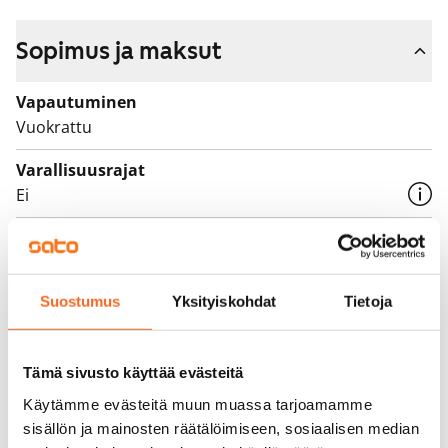
Sopimus ja maksut
Vapautuminen
Vuokrattu
Varallisuusrajat
Ei
Vuokra
Vuokravakuus
Suostumus
Yksityiskohdat
Tietoja
0 €, (yrityksille min. 1 kk vuokra)
Kotivakuutus
Pakollinen, ei sisälly vuokraan
Tämä sivusto käyttää evästeitä
Käytämme evästeitä muun muassa tarjoamamme
Vesimaksu
sisällön ja mainosten räätälöimiseen, sosiaalisen median
27 €/hlö/kk