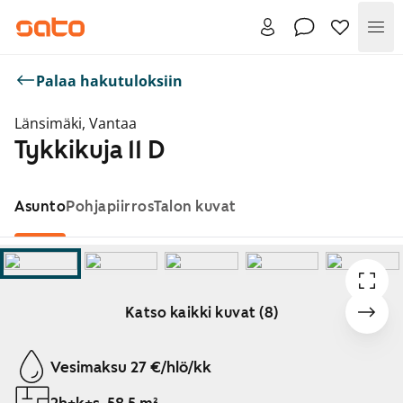
Val
Palaa hakutuloksiin
Länsimäki, Vantaa
Tykkikuja 11 D
Asunto
Pohjapiirros
Talon kuvat
Katso kaikki kuvat (8)
Näytetään dia 1 / 8
Vesimaksu 27 €/hlö/kk