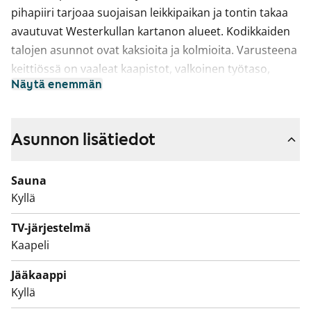
pihapiiri tarjoaa suojaisan leikkipaikan ja tontin takaa
avautuvat Westerkullan kartanon alueet. Kodikkaiden
talojen asunnot ovat kaksioita ja kolmioita. Varusteena
keittiössä on vaaleat kaapistot, valkoinen työtaso,
Näytä enemmän
jääkaappipakastin, liesi, liesituuletin ja liitäntä
astianpesukoneelle. Kylpyhuoneessa on tilaa
pyykinpesukoneelle. Kaikissa asunnoissa on oma
Asunnon lisätiedot
sauna ja parveke tai asuntopiha.
Sauna
Kyllä
TV-järjestelmä
Kaapeli
Jääkaappi
Kyllä