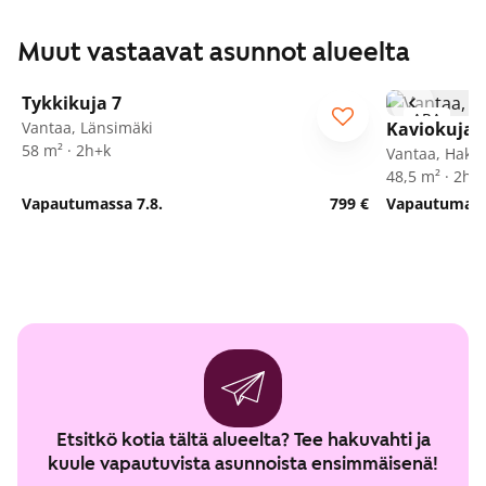
Muut vastaavat asunnot alueelta
1
/
9
Tykkikuja 7
ARA
Vantaa, Länsimäki
Kaviokuja 
58 m² · 2h+k
Vantaa, Hakun
48,5 m² · 2h+
Vapautumassa 7.8.
799 €
Vapautumassa
Etsitkö kotia tältä alueelta? Tee hakuvahti ja
kuule vapautuvista asunnoista ensimmäisenä!