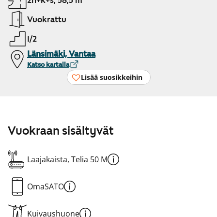
2h+k+s, 58,5 m²
Vuokrattu
1/2
Länsimäki, Vantaa
Katso kartalla
Lisää suosikkeihin
Vuokraan sisältyvät
Laajakaista, Telia 50 M
OmaSATO
Kuivaushuone