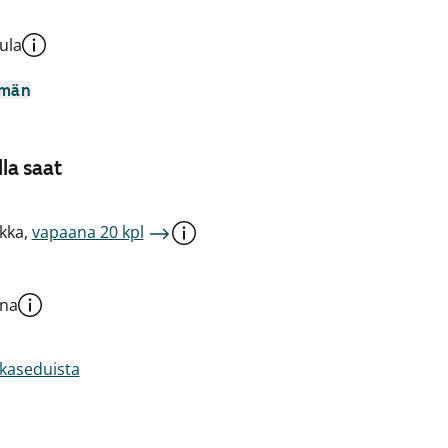
ula
mmän
la saat
kka,
vapaana 20 kpl
una
akaseduista