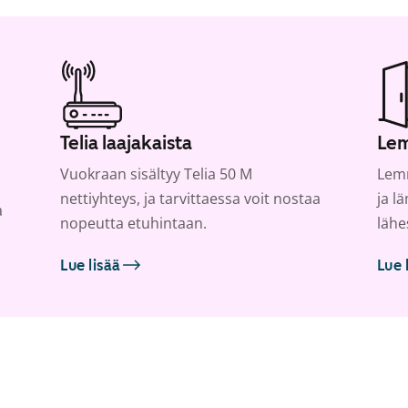
Telia laajakaista
Lem
Vuokraan sisältyy Telia 50 M
Lemm
nettiyhteys, ja tarvittaessa voit nostaa
ja l
a
nopeutta etuhintaan.
lähe
Lue lisää
Lue 