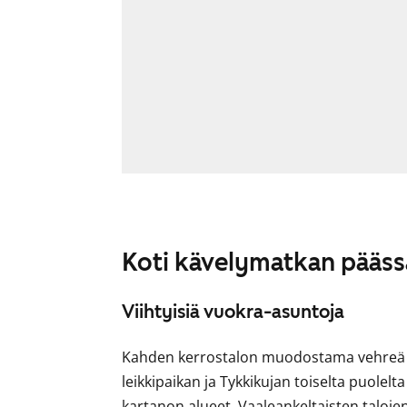
Koti kävelymatkan pääss
Viihtyisiä vuokra-asuntoja
Kahden kerrostalon muodostama vehreä pi
leikkipaikan ja Tykkikujan toiselta puolel
kartanon alueet. Vaaleankeltaisten talojen