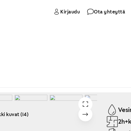
Kirjaudu
Ota yhteyttä
Vesi
ki kuvat (14)
2h+k