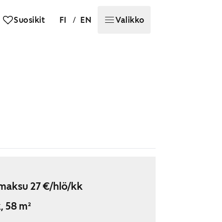
/
Suosikit
FI
EN
Valikko
maksu 27 €/hlö/kk
, 58 m²