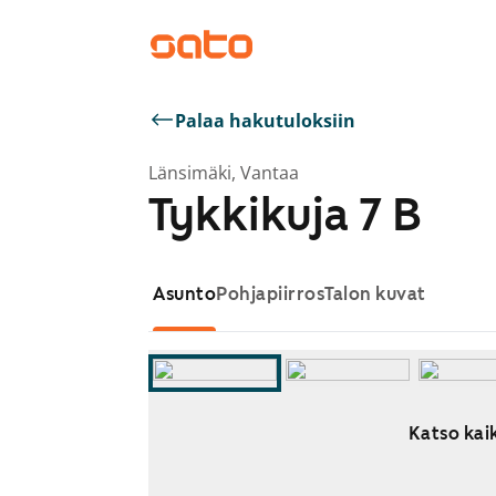
Palaa hakutuloksiin
Länsimäki, Vantaa
Tykkikuja 7 B
Asunto
Pohjapiirros
Talon kuvat
Katso kaik
Näytetään dia 1 / 14