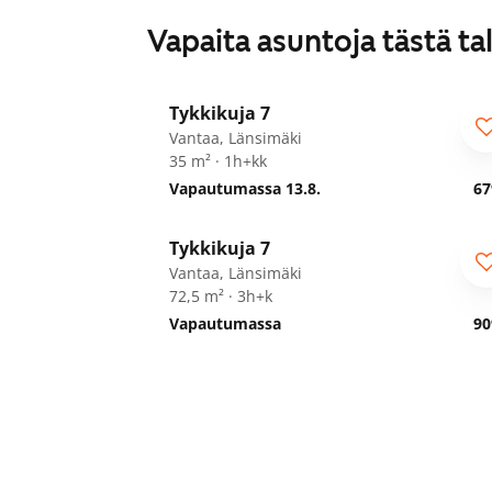
Vapaita asuntoja tästä ta
1
/
5
Tykkikuja 7
Vantaa, Länsimäki
35 m² · 1h+kk
Vapautumassa 13.8.
67
1
/
23
Tykkikuja 7
Vantaa, Länsimäki
72,5 m² · 3h+k
Vapautumassa
90