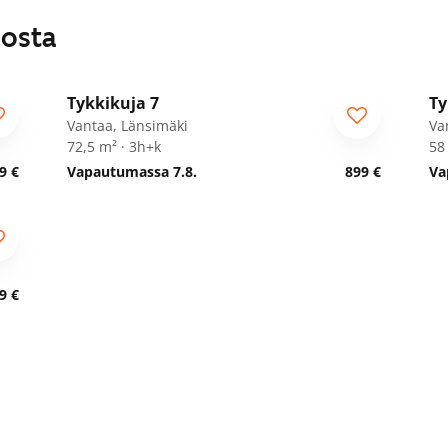
losta
1
/
19
Tykkikuja 7
Ty
Vantaa, Länsimäki
Va
72,5 m² · 3h+k
58
9 €
Vapautumassa 7.8.
899 €
Va
9 €