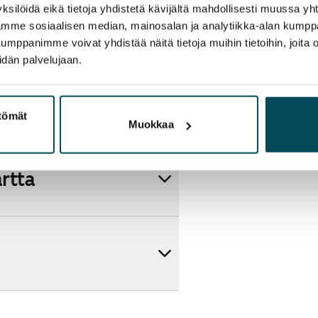
ksilöidä eikä tietoja yhdistetä kävijältä mahdollisesti muussa y
aamme sosiaalisen median, mainosalan ja analytiikka-alan kumppa
panimme voivat yhdistää näitä tietoja muihin tietoihin, joita olet
idän palvelujaan.
ttömät
Muokkaa
artta