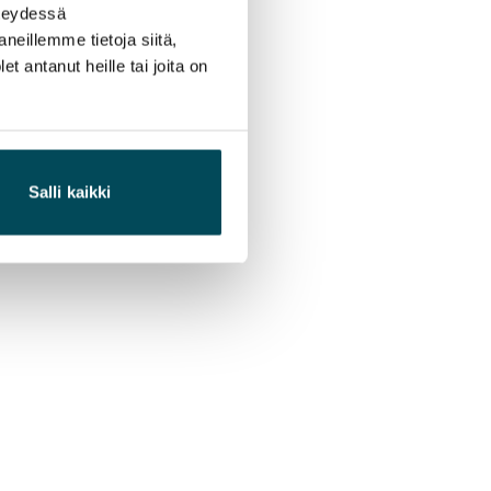
hteydessä
neillemme tietoja siitä,
 antanut heille tai joita on
Salli kaikki