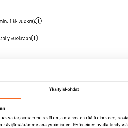
e min. 1 kk vuokra)
sisälly vuokraan
olmii itse sähkösopimuksen.
yy 50 M laajakaistaliittymä. Voit
Yksityiskohdat
peutta etuhintaan ottamalla
ttoriin Telia.
itä
assa tarjoamamme sisällön ja mainosten räätälöimiseen, sosia
ja kävijämäärämme analysoimiseen. Evästeiden avulla tehdyss