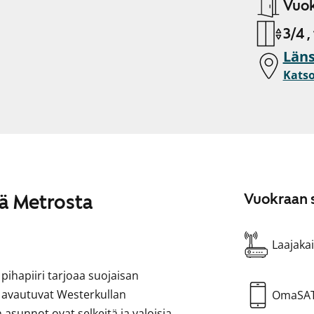
Vuok
3/4 ,
Läns
Katso
ä Metrosta
Vuokraan s
Laajakai
hapiiri tarjoaa suojaisan
ta avautuvat Westerkullan
OmaSA
 asunnot ovat selkeitä ja valoisia.