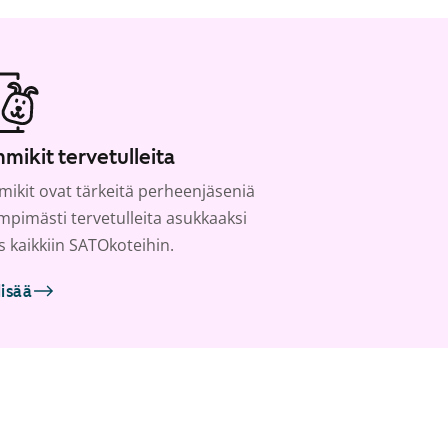
mikit tervetulleita
ikit ovat tärkeitä perheenjäseniä
ämpimästi tervetulleita asukkaaksi
s kaikkiin SATOkoteihin.
lisää