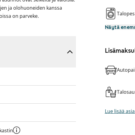
ojen ja olohuoneiden kanssa
Talopes
noissa on parveke.
Näytä ene
Lisämaksul
Autopai
Talosa
Lue lisää asi
kastin