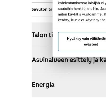
kohdentamisessa kävijää ei y
saatuihin henkilötietoihin. J
Savuton talo
Ei
miten käytät sivustoamme. Kump
kerätty, kun olet käyttänyt he
Talon tiedot
Hyväksy vain välttämä
evästeet
Asuinalueen esittely ja k
Energia