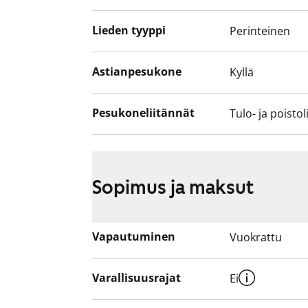
Lieden tyyppi
Perinteinen
Astianpesukone
Kyllä
Pesukoneliitännät
Tulo- ja poistol
Sopimus ja maksut
Vapautuminen
Vuokrattu
Varallisuusrajat
Ei