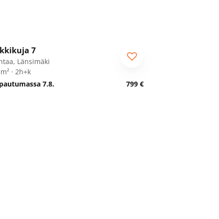
1
/
9
kkikuja 7
ntaa, Länsimäki
 m² · 2h+k
pautumassa 7.8.
799 €