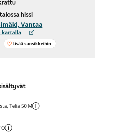
rattu
 talossa hissi
imäki, Vantaa
 kartalla
Lisää suosikkeihin
isältyvät
sta, Telia 50 M
TO