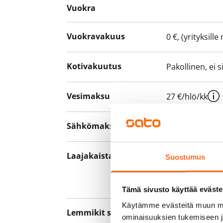
Vuokra
Vuokravakuus
0 €, (yrityksill
Kotivakuutus
Pakollinen, ei 
Vesimaksu
27 €/hlö/kk
Sähkömaksu
Vuokralainen s
Laajakaista
Vuokraan sisält
Suostumus
hankkia lisäno
yhteyttä operaa
Tämä sivusto käyttää eväste
Käytämme evästeitä muun mu
Lemmikit sallittu
Kyllä
ominaisuuksien tukemiseen 