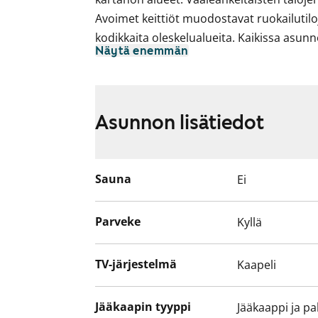
Avoimet keittiöt muodostavat ruokailutil
kodikkaita oleskelualueita. Kaikissa asun
Näytä enemmän
Asunnon lisätiedot
Sauna
Ei
Parveke
Kyllä
TV-järjestelmä
Kaapeli
Jääkaapin tyyppi
Jääkaappi ja pa