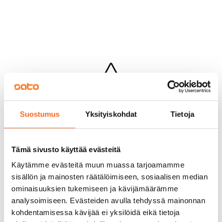
Hups...
Suostumus
Yksityiskohdat
Tietoja
Jotakin meni pieleen sivun lataamisessa
Palaa edelliselle sivulle
Tämä sivusto käyttää evästeitä
Käytämme evästeitä muun muassa tarjoamamme
sisällön ja mainosten räätälöimiseen, sosiaalisen median
ominaisuuksien tukemiseen ja kävijämäärämme
analysoimiseen. Evästeiden avulla tehdyssä mainonnan
kohdentamisessa kävijää ei yksilöidä eikä tietoja