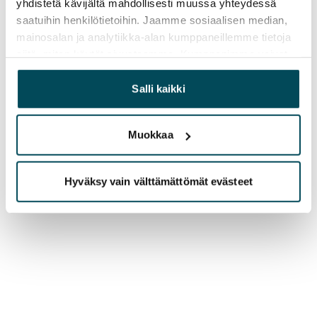
yhdistetä kävijältä mahdollisesti muussa yhteydessä
saatuihin henkilötietoihin. Jaamme sosiaalisen median,
mainosalan ja analytiikka-alan kumppaneillemme tietoja
siitä, miten käytät sivustoamme. Kumppanimme voivat
yhdistää näitä tietoja muihin tietoihin, joita olet antanut
heille tai joita on kerätty, kun olet käyttänyt heidän
Salli kaikki
palvelujaan.
Muokkaa
Hyväksy vain välttämättömät evästeet