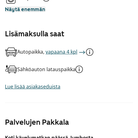
Näytä enemmän
Lisämaksulla saat
Autopaikka,
vapaana 4 kpl
Sähköauton latauspaikka
Lue lisää asiakaseduista
Palvelujen Pakkala
Koti kävelymatkan päässä Jumbosta