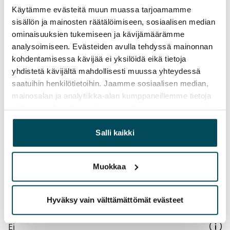
Käytämme evästeitä muun muassa tarjoamamme
Kotivakuutus
sisällön ja mainosten räätälöimiseen, sosiaalisen median
Pakollinen, ei sisälly vuokraan
ominaisuuksien tukemiseen ja kävijämäärämme
Vesimaksu
analysoimiseen. Evästeiden avulla tehdyssä mainonnan
27 €/hlö/kk
kohdentamisessa kävijää ei yksilöidä eikä tietoja
yhdistetä kävijältä mahdollisesti muussa yhteydessä
Sähkömaksu
saatuihin henkilötietoihin. Jaamme sosiaalisen median,
Vuokralainen solmii itse sähkösopimuksen.
mainosalan ja analytiikka-alan kumppaneillemme tietoja
siitä, miten käytät sivustoamme. Kumppanimme voivat
Laajakaista
yhdistää näitä tietoja muihin tietoihin, joita olet antanut
Vuokraan sisältyy 50 M laajakaistaliittymä. Voit hankkia
heille tai joita on kerätty, kun olet käyttänyt heidän
Salli kaikki
lisänopeutta etuhintaan ottamalla yhteyttä
palvelujaan.
operaattoriin Telia.
Muokkaa
Lemmikit sallittu
Kyllä
Hyväksy vain välttämättömät evästeet
Savuton talo
Ei