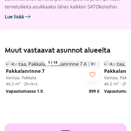
tervetulleita asukkaaksi lähes kaikkiin SATOkoteihin.
Lue lisää
Muut vastaavat asunnot alueelta
1
/
14
Pakkalanrinne 7
Pakkalanri
Vantaa, Pakkala
Vantaa, Pakka
46,5 m² · 2h+k+s
46,5 m² · 2h+
Vapautumassa 1.9.
899 €
Vapautumassa