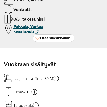
2h+kk+s, 48,5 m²
Vuokrattu
0/3 , talossa hissi
Pakkala, Vantaa
Katso kartalla
Lisää suosikkeihin
Vuokraan sisältyvät
Laajakaista, Telia 50 M
OmaSATO
Talopesula