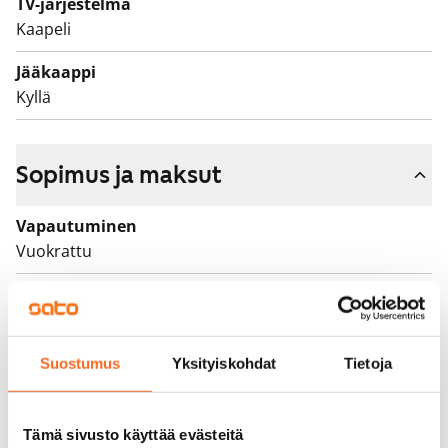
TV-järjestelmä
Kaapeli
Jääkaappi
Kyllä
Sopimus ja maksut
Vapautuminen
Vuokrattu
Varallisuusrajat
Ei
Vuokra
Suostumus
Yksityiskohdat
Tietoja
Vuokravakuus
0 €, (yrityksille min. 1 kk vuokra)
Tämä sivusto käyttää evästeitä