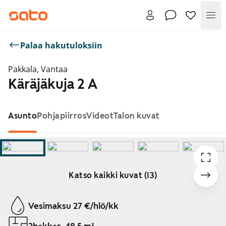
Val
Palaa hakutuloksiin
Pakkala, Vantaa
Käräjäkuja 2 A
Asunto
Pohjapiirros
Videot
Talon kuvat
Katso kaikki kuvat (13)
Näytetään dia 1 / 13
Vesimaksu 27 €/hlö/kk