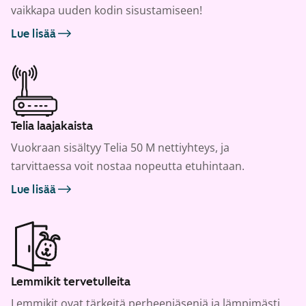
vaikkapa uuden kodin sisustamiseen!
Lue lisää
Telia laajakaista
Vuokraan sisältyy Telia 50 M nettiyhteys, ja
tarvittaessa voit nostaa nopeutta etuhintaan.
Lue lisää
Lemmikit tervetulleita
Lemmikit ovat tärkeitä perheenjäseniä ja lämpimästi