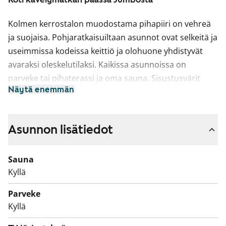
Kolmen kerrostalon muodostama pihapiiri on vehreä
ja suojaisa. Pohjaratkaisuiltaan asunnot ovat selkeitä ja
useimmissa kodeissa keittiö ja olohuone yhdistyvät
avaraksi oleskelutilaksi. Kaikissa asunnoissa on
parveke tai pihaterassi ja oma sauna. Sisustusvärit
Näytä enemmän
ovat vaaleat ja kaikissa asunnoissa on paikka
astianpesukoneelle ja pyykinpesukoneelle.
Asunnon lisätiedot
Sauna
Kyllä
Parveke
Kyllä