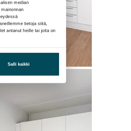
alisen median
ä mainonnan
hteydessä
neillemme tietoja siitä,
 antanut heille tai joita on
Salli kaikki