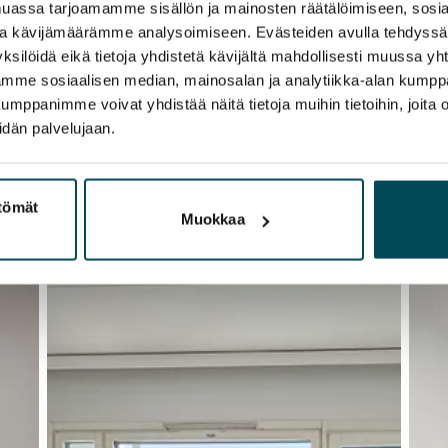
assa tarjoamamme sisällön ja mainosten räätälöimiseen, sosia
ja kävijämäärämme analysoimiseen. Evästeiden avulla tehdyss
ksilöidä eikä tietoja yhdistetä kävijältä mahdollisesti muussa y
aamme sosiaalisen median, mainosalan ja analytiikka-alan kumppa
panimme voivat yhdistää näitä tietoja muihin tietoihin, joita olet
idän palvelujaan.
ttömät
Muokkaa