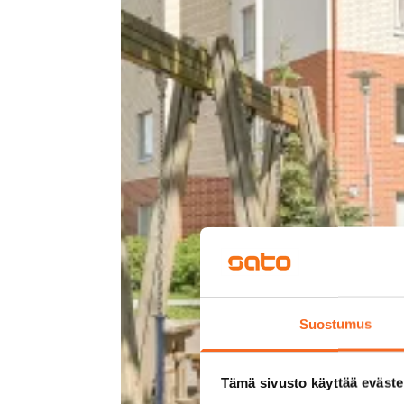
Suostumus
Tämä sivusto käyttää eväste