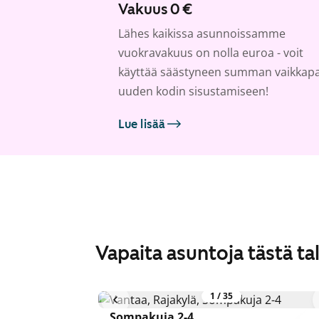
Vakuus 0 €
Lähes kaikissa asunnoissamme
vuokravakuus on nolla euroa - voit
käyttää säästyneen summan vaikkap
uuden kodin sisustamiseen!
Lue lisää
Vapaita asuntoja tästä ta
1
/
35
Sompakuja 2-4