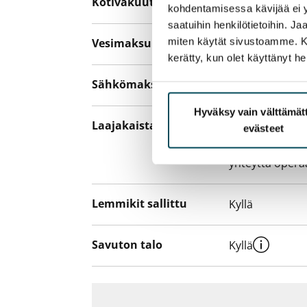
Kotivakuutus
Pakollinen, ei 
kohdentamisessa kävijää ei y
saatuihin henkilötietoihin. J
miten käytät sivustoamme. Kump
Vesimaksu
Kulutuksen m
kerätty, kun olet käyttänyt he
Sähkömaksu
Vuokralainen s
Hyväksy vain välttämä
Laajakaista
Vuokraan sisält
evästeet
hankkia lisäno
yhteyttä operaa
Lemmikit sallittu
Kyllä
Savuton talo
Kyllä