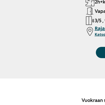
2h+k
Vapa
3/5 ,
Raja
Katso
o
Vuokraan s