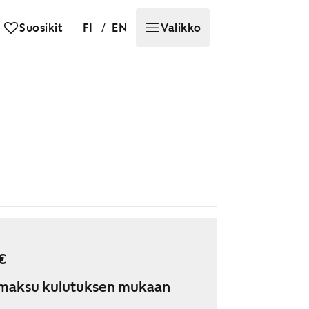
/
Suosikit
FI
EN
Valikko
€
maksu kulutuksen mukaan