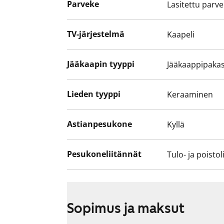
Parveke
Lasitettu parv
Asunto ja koko talo pihoineen ovat savut
Asunnot ja koko talo pihoineen ovat sav
TV-järjestelmä
Kaapeli
perustuva vesimaksu muuttuu 1.12.2024 
perustuvaan vesimaksuun.
Jääkaapin tyyppi
Jääkaappipakas
Lieden tyyppi
Keraaminen
Astianpesukone
Kyllä
Pesukoneliitännät
Tulo- ja poistol
Sopimus ja maksut