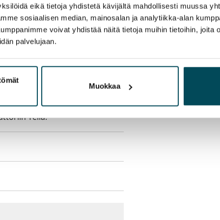
sisälly vuokraan
ksilöidä eikä tietoja yhdistetä kävijältä mahdollisesti muussa y
aamme sosiaalisen median, mainosalan ja analytiikka-alan kumppa
panimme voivat yhdistää näitä tietoja muihin tietoihin, joita olet
ukaan
idän palvelujaan.
olmii itse sähkösopimuksen.
ttömät
Muokkaa
yy 50 M laajakaistaliittymä. Voit
peutta etuhintaan ottamalla
ttoriin Telia.