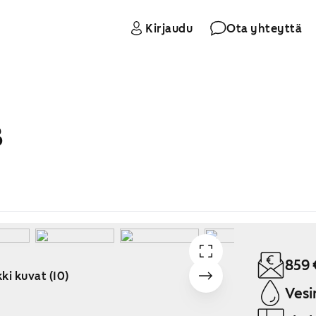
Kirjaudu
Ota yhteyttä
B
859 
ki kuvat (10)
Vesi