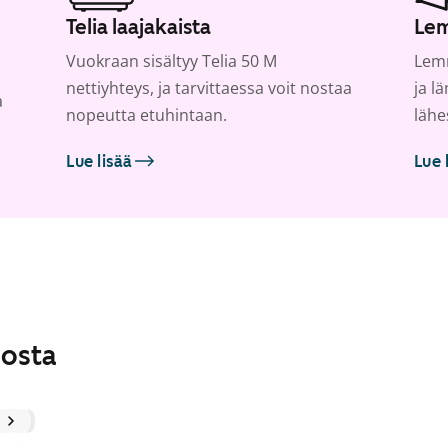
Telia laajakaista
Lem
Vuokraan sisältyy Telia 50 M
Lemm
nettiyhteys, ja tarvittaessa voit nostaa
ja l
a
nopeutta etuhintaan.
lähe
Lue lisää
Lue 
losta