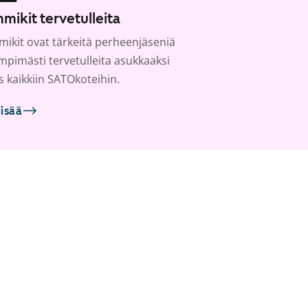
mikit tervetulleita
ikit ovat tärkeitä perheenjäseniä
ämpimästi tervetulleita asukkaaksi
s kaikkiin SATOkoteihin.
lisää