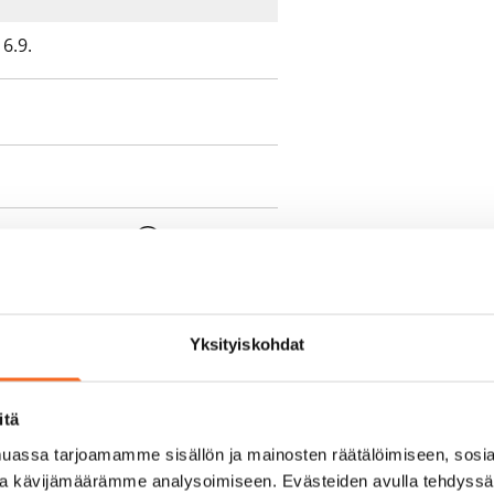
6.9.
e min. 1 kk vuokra)
oimassa oleva, minimi
kk
Yksityiskohdat
pimuksesta tai
itä
a aiemmin
assa tarjoamamme sisällön ja mainosten räätälöimiseen, sosia
ja kävijämäärämme analysoimiseen. Evästeiden avulla tehdyss