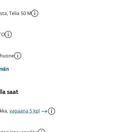
sta, Telia 50 M
TO
shuone
mmän
la saat
kka,
vapaana 5 kpl