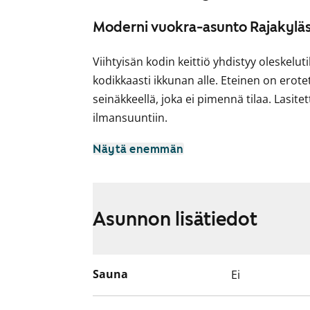
Moderni vuokra-asunto Rajakylä
Viihtyisän kodin keittiö yhdistyy oleskelut
kodikkaasti ikkunan alle. Eteinen on erotet
seinäkkeellä, joka ei pimennä tilaa. Lasit
ilmansuuntiin.
Asuinhuoneiden lattiat ovat vaalean ha
Näytä enemmän
laminaattia. Keittiön yläkaappien ovet ova
vaaleat puunsyykuvioiset ovet. Ylä- ja alak
murretun valkoisella laatalla. Laminaattit
Asunnon lisätiedot
Varustukseen kuuluu keraaminen liesi, as
Kokonaan laatoitetun kylpyhuoneen lattia 
taitetun valkoisen sävyisiä seiniä elävöit
Sauna
Ei
Pesukoneelle ja kuivausrummulle on tilav