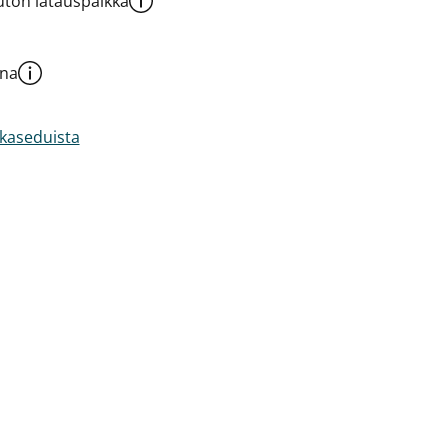
ton latauspaikka
una
akaseduista