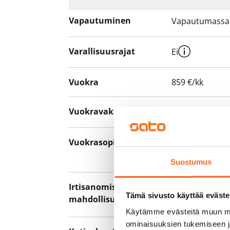
Vapautuminen
Vapautumassa 
Varallisuusrajat
Ei
Vuokra
859 €/kk
Vuokravakuus
0 €, (yrityksill
Vuokrasopimus
Toistaiseksi v
asumisaika 12 
Suostumus
Irtisanomis­
12 kk vuokraso
Tämä sivusto käyttää eväste
mahdollisuus
sopimussakoll
Käytämme evästeitä muun mu
ominaisuuksien tukemiseen 