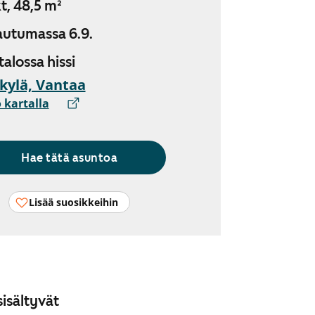
t, 48,5 m²
utumassa 6.9.
 talossa hissi
kylä, Vantaa
 kartalla
Hae tätä asuntoa
Lisää suosikkeihin
isältyvät