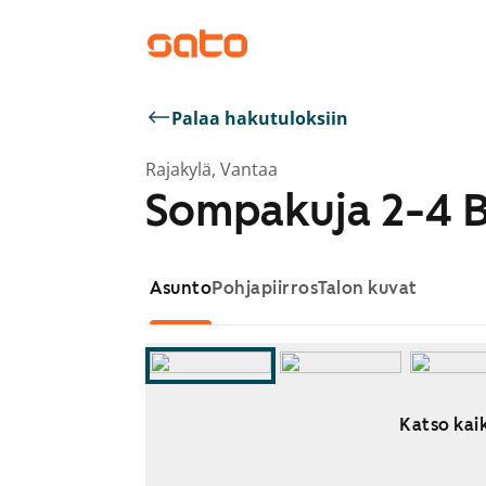
Palaa hakutuloksiin
Rajakylä, Vantaa
Sompakuja 2-4 
Asunto
Pohjapiirros
Talon kuvat
Katso kaik
Näytetään dia 1 / 10