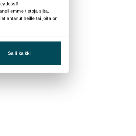
hteydessä
neillemme tietoja siitä,
 antanut heille tai joita on
Salli kaikki