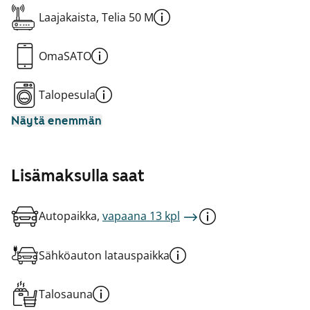
Laajakaista, Telia 50 M
OmaSATO
Talopesula
Näytä enemmän
Lisämaksulla saat
Autopaikka,
vapaana 13 kpl
Sähköauton latauspaikka
Talosauna