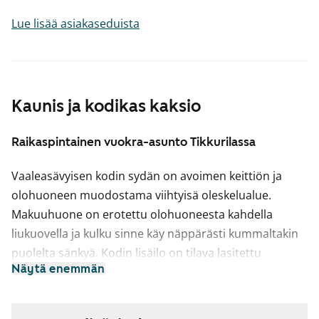
Lue lisää asiakaseduista
Kaunis ja kodikas kaksio
Raikaspintainen vuokra-asunto Tikkurilassa
Vaaleasävyisen kodin sydän on avoimen keittiön ja
olohuoneen muodostama viihtyisä oleskelualue.
Makuuhuone on erotettu olohuoneesta kahdella
liukuovella ja kulku sinne käy näppärästi kummaltakin
puolelta sänkyä. Kodin lisäilo on tilava lasitettu
Näytä enemmän
parveke, jonka voi sisustaa mieleisellään tavalla.
Asuintiloissa lattiat ovat valkaistua tammilankkua