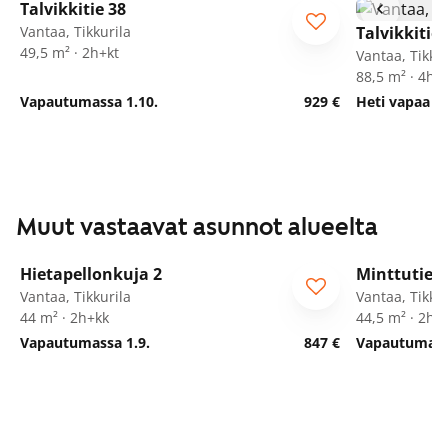
Talvikkitie 38
Vantaa, Tikkurila
Talvikkitie 
49,5 m² · 2h+kt
Vantaa, Tikkur
88,5 m² · 4h+
Vapautumassa 1.10.
929 €
Heti vapaa
Muut vastaavat asunnot alueelta
1
/
11
Hietapellonkuja 2
Minttutie 2
ARA
Vantaa, Tikkurila
Vantaa, Tikkur
44 m² · 2h+kk
44,5 m² · 2h+
Vapautumassa 1.9.
847 €
Vapautumassa