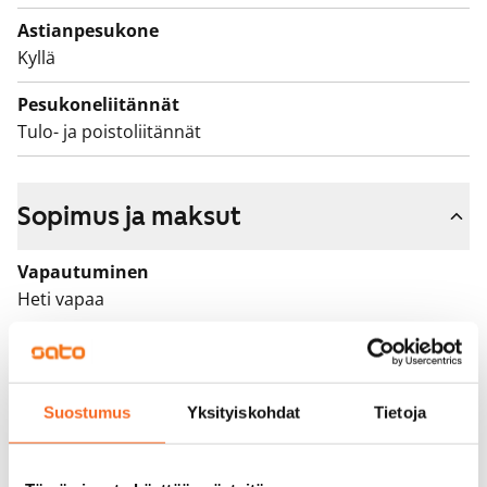
Asunnot parvekkeineen ja terasseineen sekä talot
Astianpesukone
pihoineen ovat savuttomia.
Kyllä
Pesukoneliitännät
Tulo- ja poistoliitännät
Sopimus ja maksut
Vapautuminen
Heti vapaa
Varallisuusrajat
Ei
Suostumus
Yksityiskohdat
Tietoja
Vuokra
869 €/kk