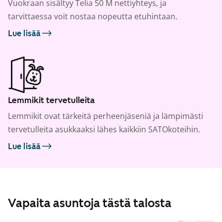
Vuokraan sisältyy Telia 50 M nettiyhteys, ja
tarvittaessa voit nostaa nopeutta etuhintaan.
Lue lisää
Lemmikit tervetulleita
Lemmikit ovat tärkeitä perheenjäseniä ja lämpimästi
tervetulleita asukkaaksi lähes kaikkiin SATOkoteihin.
Lue lisää
Vapaita asuntoja tästä talosta
1
/
30