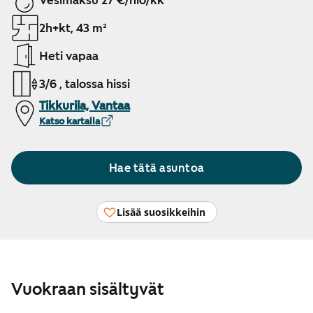
Vesimaksu 27 €/hlö/kk
2h+kt, 43 m²
Heti vapaa
3/6 , talossa hissi
Tikkurila, Vantaa
Katso kartalla
Hae tätä asuntoa
Lisää suosikkeihin
Vuokraan sisältyvät