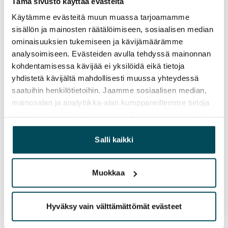
Vuokravakuus
Tämä sivusto käyttää evästeitä
0 €, (yrityksille min. 1 kk vuokra)
Käytämme evästeitä muun muassa tarjoamamme
sisällön ja mainosten räätälöimiseen, sosiaalisen median
Vuokrasopimus
ominaisuuksien tukemiseen ja kävijämäärämme
Toistaiseksi voimassa oleva, minimi asumisaika
analysoimiseen. Evästeiden avulla tehdyssä mainonnan
12 kk
kohdentamisessa kävijää ei yksilöidä eikä tietoja
yhdistetä kävijältä mahdollisesti muussa yhteydessä
Irtisanomis­mahdollisuus
saatuihin henkilötietoihin. Jaamme sosiaalisen median,
12 kk vuokrasopimuksesta tai sopimussakolla
mainosalan ja analytiikka-alan kumppaneillemme tietoja
aiemmin
siitä, miten käytät sivustoamme. Kumppanimme voivat
yhdistää näitä tietoja muihin tietoihin, joita olet antanut
Kotivakuutus
heille tai joita on kerätty, kun olet käyttänyt heidän
Salli kaikki
Pakollinen, ei sisälly vuokraan
palvelujaan.
Vesimaksu
Muokkaa
27 €/hlö/kk
Sähkömaksu
Hyväksy vain välttämättömät evästeet
Vuokralainen solmii itse sähkösopimuksen.