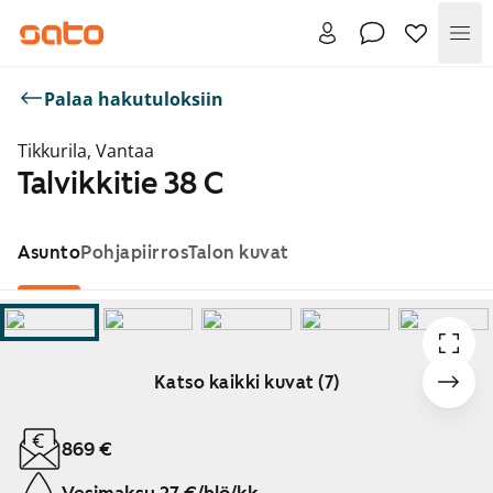
Val
Palaa hakutuloksiin
Tikkurila, Vantaa
Talvikkitie 38 C
Asunto
Pohjapiirros
Talon kuvat
Katso kaikki kuvat (7)
Näytetään dia 1 / 7
869 €