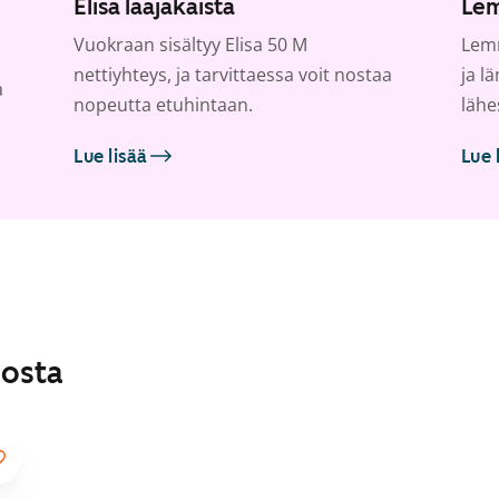
Elisa laajakaista
Lem
Vuokraan sisältyy Elisa 50 M
Lemm
nettiyhteys, ja tarvittaessa voit nostaa
ja l
a
nopeutta etuhintaan.
lähe
Lue lisää
Lue 
losta