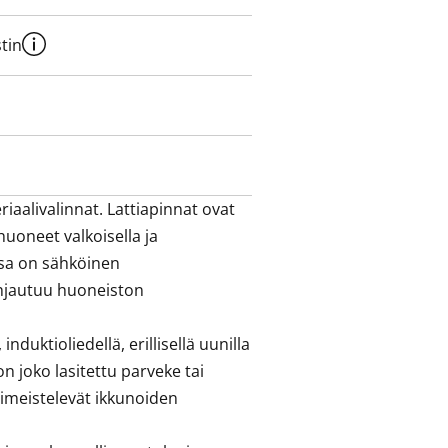
tin
aalivalinnat. Lattiapinnat ovat 
uoneet valkoisella ja 
ssa on sähköinen 
hjautuu huoneiston 
duktioliedellä, erillisellä uunilla 
 joko lasitettu parveke tai 
imeistelevät ikkunoiden 