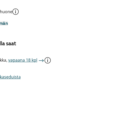
shuone
mmän
la saat
kka,
vapaana 18 kpl
akaseduista