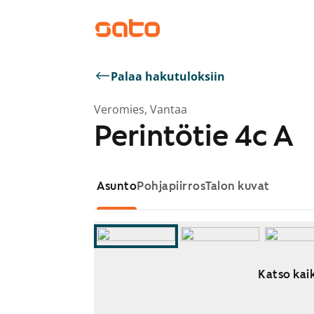
Palaa hakutuloksiin
Veromies, Vantaa
Perintötie 4c A
Asunto
Pohjapiirros
Talon kuvat
Katso kaik
Näytetään dia 1 / 10