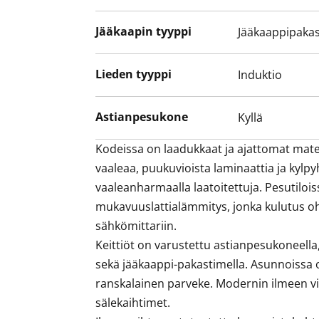
Jääkaapin tyyppi
Jääkaappipakas
Lieden tyyppi
Induktio
Astianpesukone
Kyllä
Kodeissa on laadukkaat ja ajattomat materi
vaaleaa, puukuvioista laminaattia ja kylpyh
vaaleanharmaalla laatoitettuja. Pesutiloi
mukavuuslattialämmitys, jonka kulutus o
sähkömittariin.

Keittiöt on varustettu astianpesukoneella, in
sekä jääkaappi-pakastimella. Asunnoissa on
ranskalainen parveke. Modernin ilmeen vi
sälekaihtimet.
