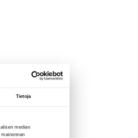
Tietoja
alisen median
ä mainonnan