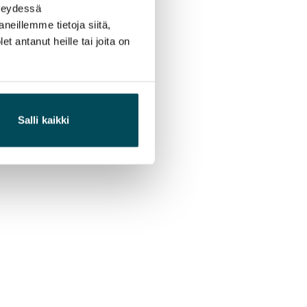
hteydessä
neillemme tietoja siitä,
 antanut heille tai joita on
Salli kaikki