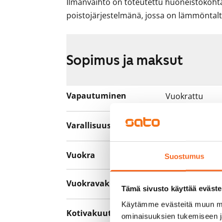
Ilmanvaihto on toteutettu huoneistokohtai
poistojärjestelmänä, jossa on lämmöntal
Sopimus ja maksut
Vapautuminen
Vuokrattu
Varallisuusrajat
Ei
Vuokra
Suostumus
Vuokravakuus
0 €, (yrityksill
Tämä sivusto käyttää eväste
Käytämme evästeitä muun mu
Kotivakuutus
Pakollinen, ei 
ominaisuuksien tukemiseen 