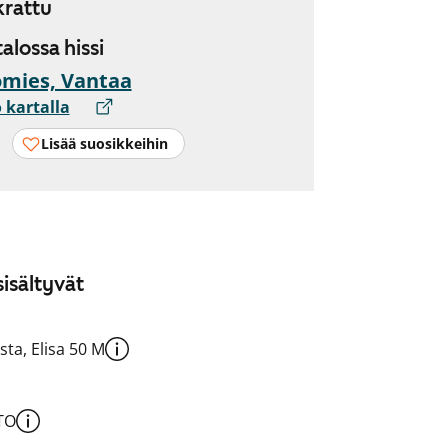
rattu
talossa hissi
mies, Vantaa
 kartalla
Lisää suosikkeihin
isältyvät
sta, Elisa 50 M
TO