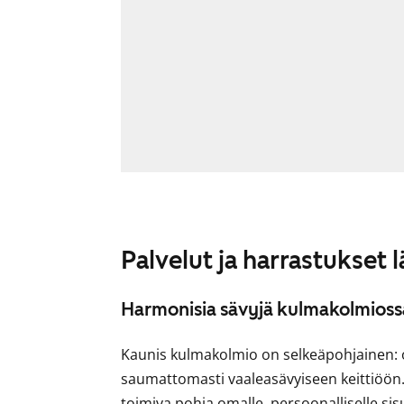
Palvelut ja harrastukset 
Harmonisia sävyjä kulmakolmios
Kaunis kulmakolmio on selkeäpohjainen: 
saumattomasti vaaleasävyiseen keittiöön.
toimiva pohja omalle, persoonalliselle sisus