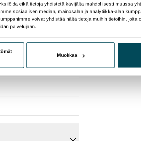
ksilöidä eikä tietoja yhdistetä kävijältä mahdollisesti muussa y
aamme sosiaalisen median, mainosalan ja analytiikka-alan kumppa
panimme voivat yhdistää näitä tietoja muihin tietoihin, joita olet
idän palvelujaan.
olmii itse sähkösopimuksen.
yy 50 M laajakaistaliittymä. Voit
ttömät
Muokkaa
peutta etuhintaan ottamalla
ttoriin Elisa.