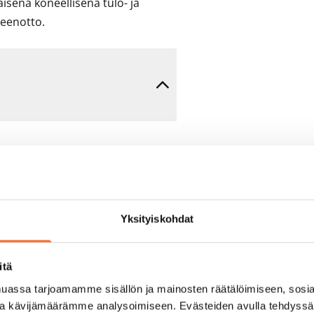
sena koneellisena tulo- ja 
teenotto.
Yksityiskohdat
e min. 1 kk vuokra)
itä
assa tarjoamamme sisällön ja mainosten räätälöimiseen, sosia
sisälly vuokraan
ja kävijämäärämme analysoimiseen. Evästeiden avulla tehdyss