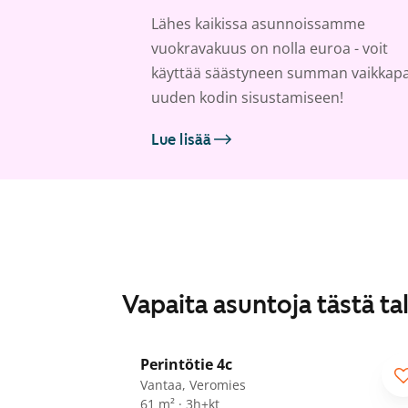
Lähes kaikissa asunnoissamme
vuokravakuus on nolla euroa - voit
käyttää säästyneen summan vaikkap
uuden kodin sisustamiseen!
Lue lisää
Vapaita asuntoja tästä ta
1
/
11
Perintötie 4c
Vantaa, Veromies
61 m² · 3h+kt