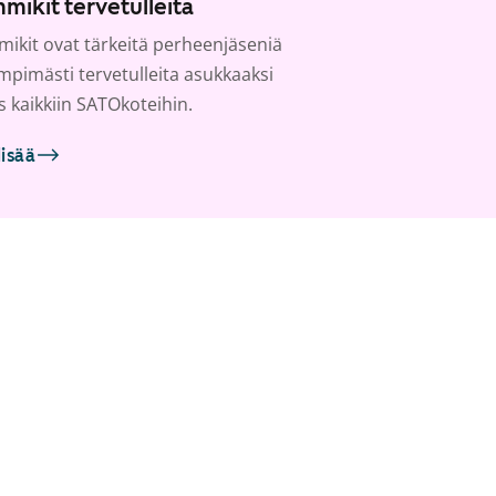
mikit tervetulleita
ikit ovat tärkeitä perheenjäseniä
ämpimästi tervetulleita asukkaaksi
s kaikkiin SATOkoteihin.
lisää