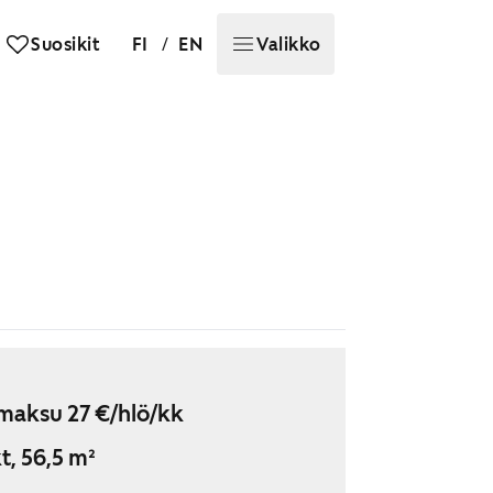
/
Suosikit
FI
EN
Valikko
maksu 27 €/hlö/kk
t, 56,5 m²