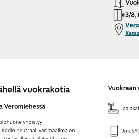
Vuok
3/8, 
Vero
Katso
lähellä vuokrakotia
Vuokraan s
sa Veromiehessä
Laajakai
olohuone yhdistyy
 Kodin neutraali värimaailma on
OmaSA
tustyylillesi. Säilytystilaa on