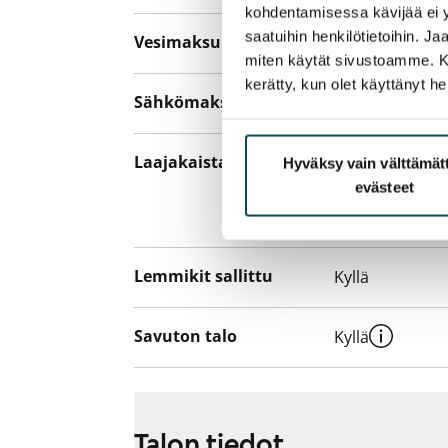
kohdentamisessa kävijää ei y
saatuihin henkilötietoihin. J
Vesimaksu
27 €/hlö/kk
miten käytät sivustoamme. Kump
kerätty, kun olet käyttänyt he
Sähkömaksu
Vuokralainen s
Laajakaista
Vuokraan sisält
Hyväksy vain välttämä
evästeet
hankkia lisäno
yhteyttä operaa
Lemmikit sallittu
Kyllä
Savuton talo
Kyllä
Talon tiedot