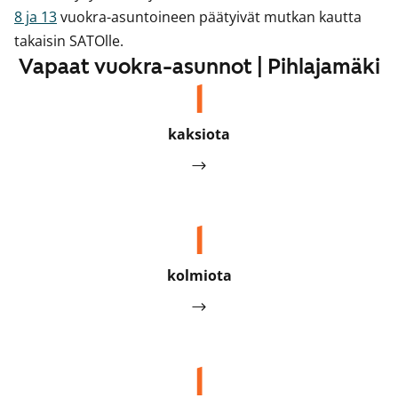
8 ja 13
vuokra-asuntoineen päätyivät mutkan kautta
takaisin SATOlle.
Vapaat vuokra-asunnot | Pihlajamäki
1
kaksiota
1
kolmiota
1