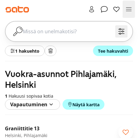
Val
1 hakuehto
Tee hakuvahti
Vuokra-asunnot Pihlajamäki,
Helsinki
1
Hakuusi sopivaa kotia
Vapautuminen
Näytä kartta
1
/
31
Graniittitie 13
Helsinki, Pihlajamäki