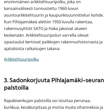
ensimmäinen arkkitehtuuripolku, joka on
kansainvälisesti tunnustettu 1960-luvun
asuntoarkkitehtuurin ja kaupunkisuunnittelun kohde.
Kun Pihlajamäkeä alettiin 1950-luvulla rakentaa,
rakennusyhtiöt SATO ja Haka jakoivat alueen
keskenään. Arkkitehtuuripolun varrella olevat
opastaulut kertovat paikkojen rakennushistoriasta ja
ajatuksista ratkaisujen takana.
Arkkitehtuuripolku
3. Sadonkorjuuta Pihlajamäki-seuran
palstoilla
Rapakivenkujan palstoilla voi istuttaa perunaa,
kurkkua, kesäkurpitsaa ja monia muita vihanneksia ja