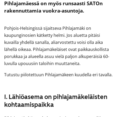
Pihlajamäessä on myös runsaasti SATOn
rakennuttamia vuokra-asuntoja.
Pohjois-Helsingissä sijaitseva Pihlajamäki on
kaupunginosien kätketty helmi. Jos aluetta pitäisi
kuvailla yhdellä sanalla, aliarvostettu voisi olla aika
lähellä oikeaa. Pihlajamäkeläiset ovat paikkauskollista
porukkaa ja alueella asuu vielä paljon alkuperäisiä 60-
luvulla upouusiin taloihin muuttaneita.
Tutustu piilotettuun Pihlajamäkeen kuudella eri tavalla.
1. Lähiöasema on pihlajamäkeläisten
kohtaamispaikka