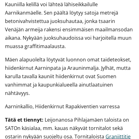
Kauniilla kelillä voi lähteä lähiseikkailulle
Aarnikanmäelle. Sen päältä löytyy satoja metrejä
betonivahvistettua juoksuhautaa, jonka tsaarin
Venäjän armeija rakensi ensimmäisen maailmansodan
aikana. Nykyään juoksuhaudoissa voi harjoitella muun
muassa graffitimaalausta.
Mäen alapuolelta löytyvät luonnon omat taideteokset,
hiidenkirnut Aarninpata ja Arauninmalja. Jylhät, mutta
karulla tavalla kauniit hiidenkirnut ovat Suomen
vanhimmat ja kaupunkialueella ainutlaatuinen
nähtävyys.
Aarninkallio, Hiidenkirnut Rapakiventien varressa
Tätä et tiennyt:
Leijonanosa Pihlajamäen taloista on
SATOn käsialaa, mm. kauas näkyvät tornitalot sekä
ostarin nykyään suojeltu osa. Tornitaloista
Graniittitie