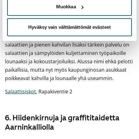
Muokkaa
5. Salaattisiskot selättävät nälkää
Hyväksy vain välttämättömät evästeet
Kun nälkä kurnii, apuun rientää Salaattisiskot. Yritys on
toiminut Pihlajamäessä kymmenen vuotta. Tuhtien
salaattien ja pienen kahvilan lisäksi tärkein palvelu on
salaattien ja sämpylöiden kuljettaminen työpaikoille
lounaaksi ja kokoustarjoiluiksi. Alussa nimi ehkä pelotti
paikallisia, mutta nyt myös kaupunginosan asukkaat
poikkeavat kahvilla ja lounaalle yhä useammin.
Salaattisiskot
, Rapakiventie 2
6. Hiidenkirnuja ja graffititaidetta
Aarninkalliolla