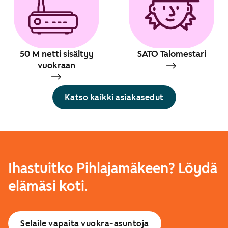
50 M netti sisältyy
SATO Talomestari
vuokraan
Katso kaikki asiakasedut
Ihastuitko Pihlajamäkeen? Löydä
elämäsi koti.
Selaile vapaita vuokra-asuntoja