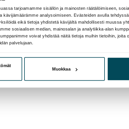
assa tarjoamamme sisällön ja mainosten räätälöimiseen, sosia
ja kävijämäärämme analysoimiseen. Evästeiden avulla tehdyss
ksilöidä eikä tietoja yhdistetä kävijältä mahdollisesti muussa y
aamme sosiaalisen median, mainosalan ja analytiikka-alan kumppa
panimme voivat yhdistää näitä tietoja muihin tietoihin, joita olet
idän palvelujaan.
ttömät
Muokkaa