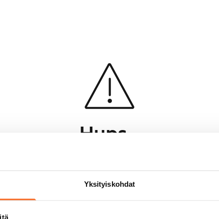
Hups...
Jotakin meni pieleen sivun lataamisessa
Palaa edelliselle sivulle
Yksityiskohdat
itä