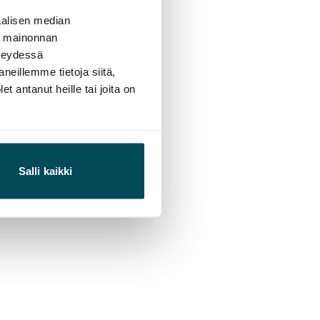
alisen median
ä mainonnan
hteydessä
neillemme tietoja siitä,
 antanut heille tai joita on
Salli kaikki