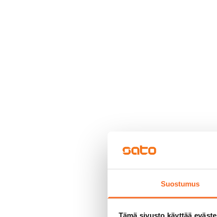
Suostumus
Tämä sivusto käyttää eväste