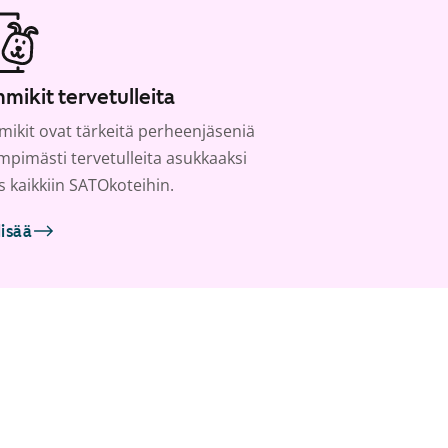
mikit tervetulleita
ikit ovat tärkeitä perheenjäseniä
ämpimästi tervetulleita asukkaaksi
s kaikkiin SATOkoteihin.
lisää