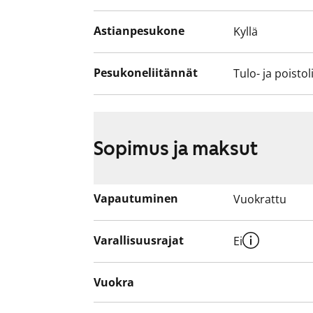
Astianpesukone
Kyllä
Pesukoneliitännät
Tulo- ja poistol
Sopimus ja maksut
Vapautuminen
Vuokrattu
Varallisuusrajat
Ei
Vuokra