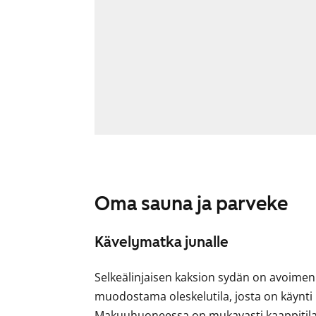
Oma sauna ja parveke
Kävelymatka junalle
Selkeälinjaisen kaksion sydän on avoimen 
muodostama oleskelutila, josta on käynti
Makuuhuoneessa on mukavasti kaappitilaa