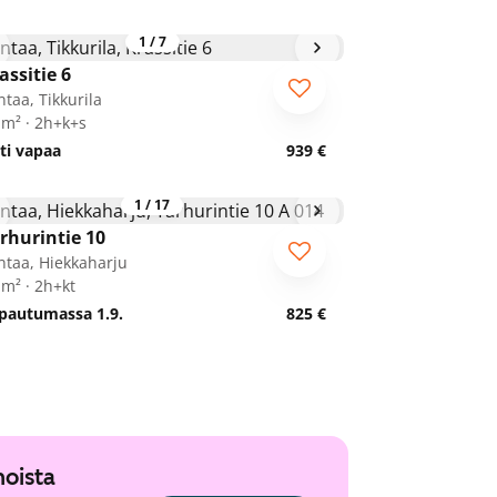
1
/
7
assitie 6
ntaa, Tikkurila
 m² · 2h+k+s
ti vapaa
939 €
1
/
17
rhurintie 10
ntaa, Hiekkaharju
 m² · 2h+kt
pautumassa 1.9.
825 €
noista