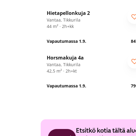
1
/
11
Hietapellonkuja 2
ARA
Vantaa, Tikkurila
44 m² · 2h+kk
Vapautumassa 1.9.
84
1
/
25
Horsmakuja 4a
Vantaa, Tikkurila
42,5 m² · 2h+kt
Vapautumassa 1.9.
79
Etsitkö kotia tältä a