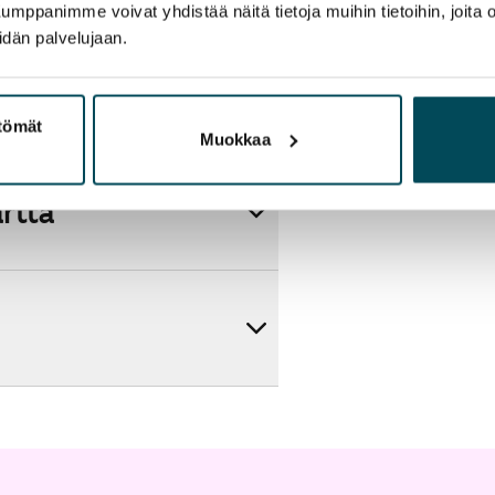
panimme voivat yhdistää näitä tietoja muihin tietoihin, joita olet
idän palvelujaan.
ttömät
Muokkaa
artta