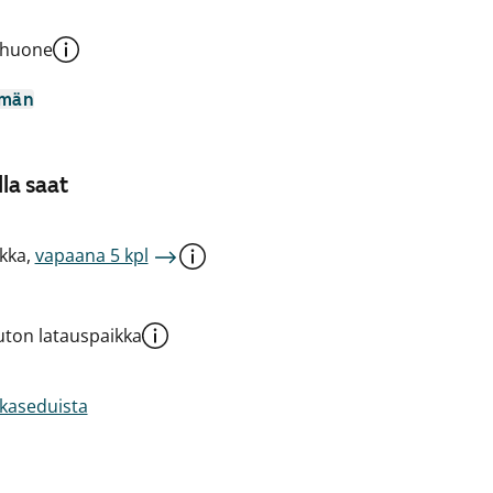
shuone
mmän
la saat
kka,
vapaana 5 kpl
ton latauspaikka
akaseduista