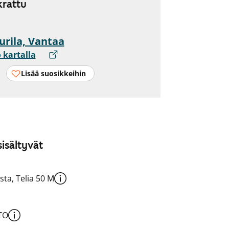
rattu
urila, Vantaa
 kartalla
Lisää suosikkeihin
isältyvät
sta, Telia 50 M
TO