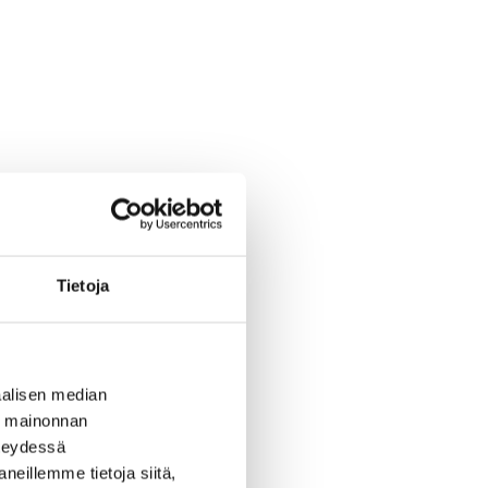
Tietoja
alisen median
ä mainonnan
hteydessä
neillemme tietoja siitä,