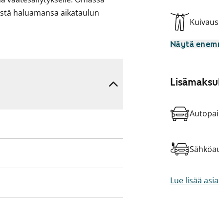
istä haluamansa aikataulun
Kuivau
Näytä ene
Lisämaksul
Autopai
Sähköau
Lue lisää asi