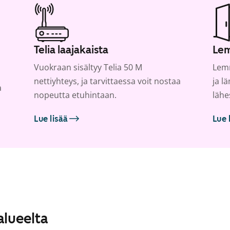
Telia laajakaista
Lem
Vuokraan sisältyy Telia 50 M
Lemm
nettiyhteys, ja tarvittaessa voit nostaa
ja l
a
nopeutta etuhintaan.
lähe
Lue lisää
Lue 
alueelta