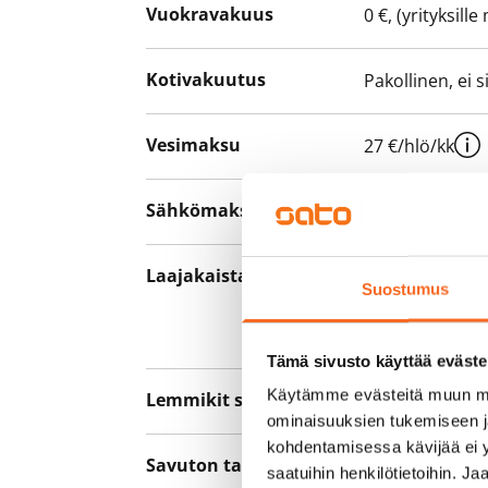
Vuokravakuus
0 €, (yrityksill
Kotivakuutus
Pakollinen, ei 
Vesimaksu
27 €/hlö/kk
Sähkömaksu
Vuokralainen s
Laajakaista
Vuokraan sisält
Suostumus
hankkia lisäno
yhteyttä operaa
Tämä sivusto käyttää eväste
Käytämme evästeitä muun mu
Lemmikit sallittu
Kyllä
ominaisuuksien tukemiseen 
kohdentamisessa kävijää ei y
Savuton talo
Ei
saatuihin henkilötietoihin. J