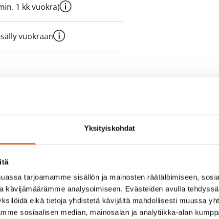
e min. 1 kk vuokra)
sisälly vuokraan
olmii itse sähkösopimuksen.
yy 50 M laajakaistaliittymä. Voit
Yksityiskohdat
peutta etuhintaan ottamalla
ttoriin Telia.
itä
assa tarjoamamme sisällön ja mainosten räätälöimiseen, sosia
ja kävijämäärämme analysoimiseen. Evästeiden avulla tehdyss
ksilöidä eikä tietoja yhdistetä kävijältä mahdollisesti muussa y
aamme sosiaalisen median, mainosalan ja analytiikka-alan kumppa