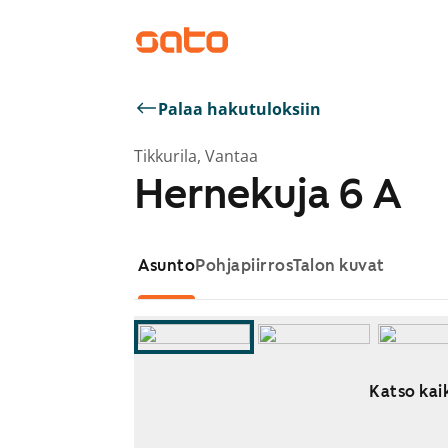
Palaa hakutuloksiin
Tikkurila, Vantaa
Hernekuja 6 A
Asunto
Pohjapiirros
Talon kuvat
Katso kaik
Näytetään dia 1 / 12