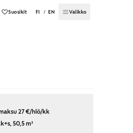
/
Suosikit
FI
EN
Valikko
maksu 27 €/hlö/kk
k+s, 50,5 m²