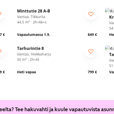
1
/
5
Minttutie 28 A-B
Vantaa, Tikkurila
Kr
44,5 m² · 2h+kk+s
Va
54
7 €
Vapautumassa 1.9.
849 €
He
1
/
15
Tarhurintie 8
Vantaa, Hiekkaharju
Ta
50 m² · 2h+kt
Va
51
9 €
Heti vapaa
799 €
Va
lueelta? Tee hakuvahti ja kuule vapautuvista asun