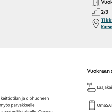
Vuok
2/3
Tikk
Katso
Vuokraan s
Laajakai
keittiötilan ja olohuoneen
 myös parvekkeelle.
OmaSA
 vaatesäilytykselle. Omassa