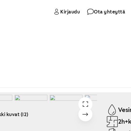
Kirjaudu
Ota yhteyttä
Vesi
ki kuvat (12)
2h+k