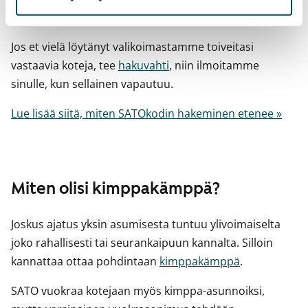
voimme tarjota sinulle hakemaasi asuntoa
Jos et vielä löytänyt valikoimastamme toiveitasi
vastaavia koteja, tee
hakuvahti
, niin ilmoitamme
sinulle, kun sellainen vapautuu.
Lue lisää siitä, miten SATOkodin hakeminen etenee »
Miten olisi kimppakämppä?
Joskus ajatus yksin asumisesta tuntuu ylivoimaiselta
joko rahallisesti tai seurankaipuun kannalta. Silloin
kannattaa ottaa pohdintaan
kimppakämppä
.
SATO vuokraa kotejaan myös kimppa-asunnoiksi,