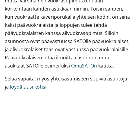
mutta varsinainen vuokrasopimus tehdään
korkeintaan kahden asukkaan nimiin. Toisin sanoen,
kun vuokraatte kaveriporukalla yhteisen kodin, on siinä
kaksi päävuokralaista ja loppujen tulee tehdä
päävuokralaisten kanssa alivuokrasopimus. Silloin
asunnosta ovat päävastuussa SATOlle päävuokralaiset,
ja alivuokralaiset taas ovat vastuussa päävuokralaisille.
Päävuokralaisen pitää ilmoittaa asunnon muut
asukkaat SATOlle esimerkiksi
OmaSATOn
kautta.
Selaa vapaita, myös yhteisasumiseen sopivia asuntoja
ja
löydä uusi kotisi
.