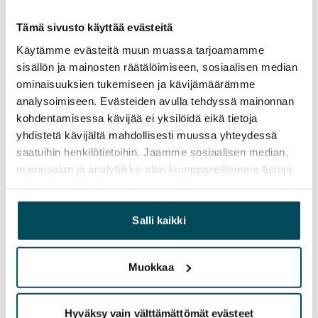
Haaveilun tueksi hakuvahti
Kun teet hakuvahdin, saat tiedon toiveitasi
Tämä sivusto käyttää evästeitä
vastaavista vapautuneista kodeista sähköpostiisi.
Käytämme evästeitä muun muassa tarjoamamme
Hakuvahteja voit tehdä yhden tai useamman ja
sisällön ja mainosten räätälöimiseen, sosiaalisen median
ominaisuuksien tukemiseen ja kävijämäärämme
halutessasi jakaa ne kavereiden kanssa.
analysoimiseen. Evästeiden avulla tehdyssä mainonnan
Tee hakuvahti
kohdentamisessa kävijää ei yksilöidä eikä tietoja
yhdistetä kävijältä mahdollisesti muussa yhteydessä
saatuihin henkilötietoihin. Jaamme sosiaalisen median,
mainosalan ja analytiikka-alan kumppaneillemme tietoja
Miten haen asuntoa?
siitä, miten käytät sivustoamme. Kumppanimme voivat
yhdistää näitä tietoja muihin tietoihin, joita olet antanut
heille tai joita on kerätty, kun olet käyttänyt heidän
Salli kaikki
Tsekkaa asuntotarjontamme ja lisää sinulle
palvelujaan.
sopivimmat kodit hakemuksellesi
Löydä koti -
sivulla
Muokkaa
Tunnistaudu ja lähetä hakemus
Myyntineuvottelijamme on sinuun yhteydessä, jos
Hyväksy vain välttämättömät evästeet