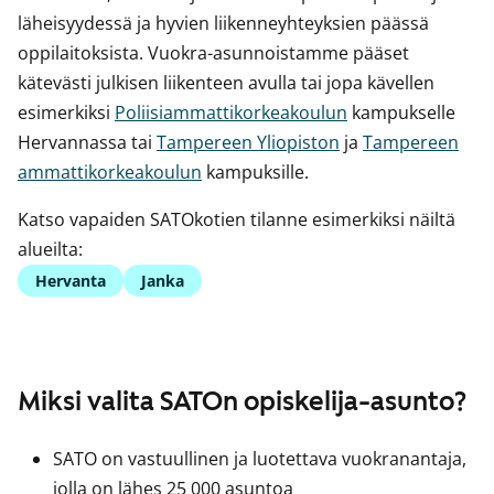
läheisyydessä ja hyvien liikenneyhteyksien päässä
oppilaitoksista. Vuokra-asunnoistamme pääset
kätevästi julkisen liikenteen avulla tai jopa kävellen
esimerkiksi
Poliisiammattikorkeakoulun
kampukselle
Hervannassa tai
Tampereen Yliopiston
ja
Tampereen
ammattikorkeakoulun
kampuksille.
Katso vapaiden SATOkotien tilanne esimerkiksi näiltä
alueilta:
Hervanta
Janka
Miksi valita SATOn opiskelija-asunto?
SATO on vastuullinen ja luotettava vuokranantaja,
jolla on lähes 25 000 asuntoa